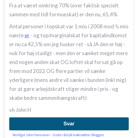
Fra at været omkring 70% (over faktisk specielt
sammen med tidl formueskat) er den nu, 65,4%
Antal personer i topskat var 1 mio i 2008 mod ½ mio
næste
pr
- og top/marginalskat for kapitalindkomst
er nu ca 42,5% om jeg husker ret - så JA den er høj -
nok for høj stadigt - men den er sænket meget mere
end nogen anden skat OG loftet skal forsat gå op
frem mod 2022 OG flere partier vil sænke
yderligere (mens andre vil sænke i bunden (inkl mig)
for at gøre arbejdskraft stiger mindre i pris - og
skabe bedre sammenhængskraft)
vh John H
Svar
Venligst John Hannover - Gode råd på Ivæksætter bloggen