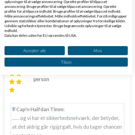
oplysninger til at vælge annoncering. Oprette profiler til tilpasset
annoncering. Bruge profiler til at vælge tilpasset annoncering. Oprette
Svar
profiler for at tilpasse indhold. Bruge profiler til at vælge tilpasset indhold.
Måle annonceringseffektivitet. Måle indholdseffektivitet. Forstå målgrupper
Solbriller fra alle de kendte mærker. Gucci, Lacoste, Tom Ford mm
gennem statistikker eller kombinationer af oplysninger fra forskellige kilder.
Udvikle og forbedre tjenester. Bruge begrænsede oplysninger til at vælge
indhold.
Data kan deles uden for EU og sendes til USA.
Dit samtykke og cookie gælder udelukkende for denne hjemmeside/app.
Se partnerliste (2 IAB-leverandører)
Accepter alle
Afvis
Vi bruger dine data til følgende formål:
Tilpas
BroncofanDK
Skrevet
11-12-2014
kl. 14:56
IAB's behandlingsformål:
Gennemsnit
5,0
stjerner givet af
1
Opbevare og/eller tilgå oplysninger på en
person
enhed
Bruge begrænsede oplysninger til at vælge
annoncering
Cap'n Halfdan Timm:
Oprette profiler til tilpasset annoncering
...... og vi har et sikkerhedsnetværk, der betyder,
Bruge profiler til at vælge tilpasset
at det aldrig går
rigigt
galt, hvis du tager chancen
annoncering