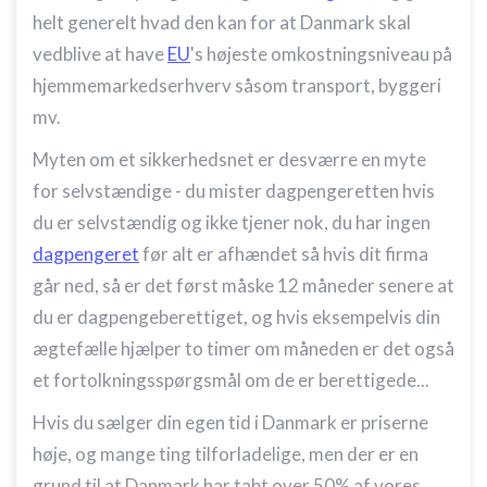
helt generelt hvad den kan for at Danmark skal
vedblive at have
EU
's højeste omkostningsniveau på
hjemmemarkedserhverv såsom transport, byggeri
mv.
Myten om et sikkerhedsnet er desværre en myte
for selvstændige - du mister dagpengeretten hvis
du er selvstændig og ikke tjener nok, du har ingen
dagpengeret
før alt er afhændet så hvis dit firma
går ned, så er det først måske 12 måneder senere at
du er dagpengeberettiget, og hvis eksempelvis din
ægtefælle hjælper to timer om måneden er det også
et fortolkningsspørgsmål om de er berettigede...
Hvis du sælger din egen tid i Danmark er priserne
høje, og mange ting tilforladelige, men der er en
grund til at Danmark har tabt over 50% af vores