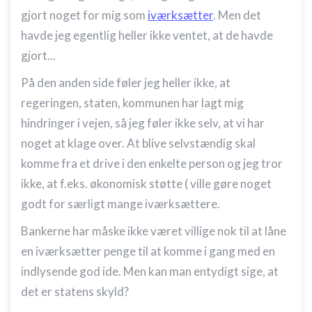
gjort noget for mig som
iværksætter
. Men det
havde jeg egentlig heller ikke ventet, at de havde
gjort...
På den anden side føler jeg heller ikke, at
regeringen, staten, kommunen har lagt mig
hindringer i vejen, så jeg føler ikke selv, at vi har
noget at klage over. At blive selvstændig skal
komme fra et drive i den enkelte person og jeg tror
ikke, at f.eks. økonomisk støtte ( ville gøre noget
godt for særligt mange iværksættere.
Bankerne har måske ikke været villige nok til at låne
en iværksætter penge til at komme i gang med en
indlysende god ide. Men kan man entydigt sige, at
det er statens skyld?