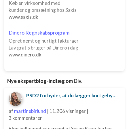
Køb en virksomhed med
kunder og omsætning hos Saxis
www.saxis.dk
Dinero Regnskabsprogram
Opret nemt og hurtigt fakturaer
Lav gratis bruger på Dinero i dag
www.dinero.dk
Nye ekspertblog-indlæg om Div.
PSD2 forbyder, at du lægger kortgebyret ud til dine kunder fra 1. januar 2018
af
martinebirlund
|
11.206 visninger
|
3 kommentarer
Blog indlægget er skrevet af Susan Kaae Jeg har