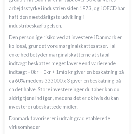
arbejdsstyrke i industrien siden 1973, og i OECD har
haft den næstdårligste udvikling i
industribeskæftigelsen.
Den personlige risiko ved at investere i Danmark er
kollosal, grundet vore marginalskattesatser. I al
enkelhed betyder marginalskatterne at stabil
indtægt beskattes meget lavere end varierende
indtægt - 0kr + 0kr + 1mio kr giver en beskatning på
ca 60% medens 333000 x 3 giver en beskatning på
ca det halve. Store investereinger du taber kan du
aldrig tjene ind igen, medens det er ok hvis du kan
investere i ubeskattede midler.
Danmark favoriserer i udtalt grad etablerede
virksomheder