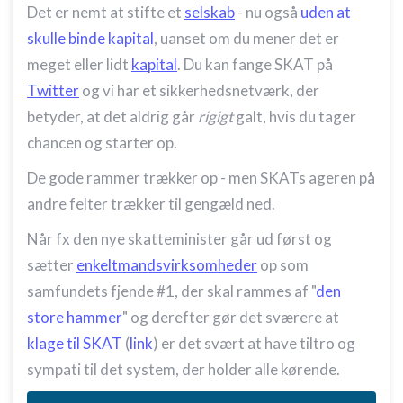
Det er nemt at stifte et
selskab
- nu også
uden at
skulle binde kapital
, uanset om du mener det er
meget eller lidt
kapital
. Du kan fange SKAT på
Twitter
og vi har et sikkerhedsnetværk, der
betyder, at det aldrig går
rigigt
galt, hvis du tager
chancen og starter op.
De gode rammer trækker op - men SKATs ageren på
andre felter trækker til gengæld ned.
Når fx den nye skatteminister går ud først og
sætter
enkeltmandsvirksomheder
op som
samfundets fjende #1, der skal rammes af "
den
store hammer
" og derefter gør det sværere at
klage til SKAT
(
link
) er det svært at have tiltro og
sympati til det system, der holder alle kørende.