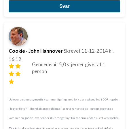
Svar
Cookie - John Hannover
Skrevet
11-12-2014
kl.
16:12
Gennemsnit
5,0
stjerner givet af
1
person
Ud over en drønusympatisk sammenligning med folk der ved gud led i DDR - og den
- lugter lidt af "liberal alliance reklame" som vi har set så tit - og som jeg synes
kammer en god del over er der, i
kke meget nyt fra haderne af dansk erhvervspolitik