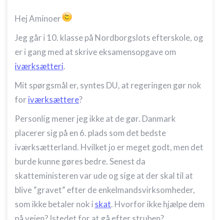
Hej Aminoer
Jeg går i 10. klasse på Nordborgslots efterskole, og
er i gang med at skrive eksamensopgave om
iværksætteri
.
Mit spørgsmål er, syntes DU, at regeringen gør nok
for
iværksættere
?
Personlig mener jeg ikke at de gør. Danmark
placerer sig på en 6. plads som det bedste
iværksætterland. Hvilket jo er meget godt, men det
burde kunne gøres bedre. Senest da
skatteministeren var ude og sige at der skal til at
blive ”gravet” efter de enkelmandsvirksomheder,
som ikke betaler nok i
skat
. Hvorfor ikke hjælpe dem
på vejen? Istedet for at gå efter struben?