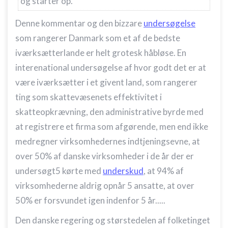
og starter op.
Oprette profiler for at tilpasse indhold
Denne kommentar og den bizzare
undersøgelse
Bruge profiler til at vælge tilpasset indhold
som rangerer Danmark som et af de bedste
Måle annonceringseffektivitet
iværksætterlande er helt grotesk håbløse. En
interenational undersøgelse af hvor godt det er at
Måle indholdseffektivitet
være iværksætter i et givent land, som rangerer
Forstå målgrupper gennem statistikker eller
ting som skattevæsenets effektivitet i
kombinationer af oplysninger fra forskellige
kilder
skatteopkrævning, den administrative byrde med
at registrere et firma som afgørende, men end ikke
Udvikle og forbedre tjenester
medregner virksomhedernes indtjeningsevne, at
Bruge begrænsede oplysninger til at vælge
over 50% af danske virksomheder i de år der er
indhold
undersøgt5 kørte med
underskud
, at 94% af
IAB Special Features:
virksomhederne aldrig opnår 5 ansatte, at over
Bruge præcise geografiske
50% er forsvundet igen indenfor 5 år.....
placeringsoplysninger
Den danske regering og størstedelen af folketinget
Identificere enheder baseret på aktivt