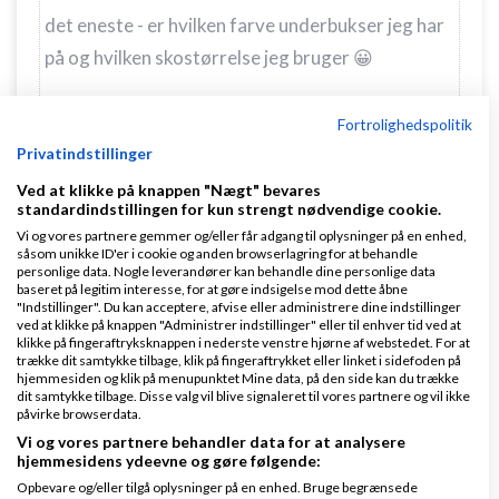
det eneste - er hvilken farve underbukser jeg har
på og hvilken skostørrelse jeg bruger 😀
Nu ved jeg hvordan borgerne i DDR havde
Fortrolighedspolitik
det...........!!!!!!
Privatindstillinger
Ved at klikke på knappen "Nægt" bevares
standardindstillingen for kun strengt nødvendige cookie.
Er det indberetning over
moms
,
regnskab
mm, som
Vi og vores partnere gemmer og/eller får adgang til oplysninger på en enhed,
du piver over? For det er da ret basale og simple
såsom unikke ID'er i cookie og anden browserlagring for at behandle
personlige data. Nogle leverandører kan behandle dine personlige data
ting...
baseret på legitim interesse, for at gøre indsigelse mod dette åbne
"Indstillinger". Du kan acceptere, afvise eller administrere dine indstillinger
At sammenligne det med DDR, det er direkte
ved at klikke på knappen "Administrer indstillinger" eller til enhver tid ved at
klikke på fingeraftryksknappen i nederste venstre hjørne af webstedet. For at
latterligt og usympatisk. Du burde måske læse lidt
trække dit samtykke tilbage, klik på fingeraftrykket eller linket i sidefoden på
hjemmesiden og klik på menupunktet Mine data, på den side kan du trække
op omkring DDR, og hvordan forholdene var i
dit samtykke tilbage. Disse valg vil blive signaleret til vores partnere og vil ikke
påvirke browserdata.
Østtyskland. Ja evt bare besøge det tidligere DDR
Vi og vores partnere behandler data for at analysere
idag, hvor du stadigvæk kan se og opleve fortidens
hjemmesidens ydeevne og gøre følgende:
rædsler!
Opbevare og/eller tilgå oplysninger på en enhed. Bruge begrænsede