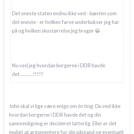
Det eneste staten endnu ikke ved - bæsten som
det eneste - er hvilken farve underbukser jeg har
på og hvilken skostørrelse jeg bruger 😀
Nu ved jeg hvordan borgerne i DDR havde
det...........!!!!!!
John skal vi lige være enige om én ting: Du ved ikke
hvordan borgerne i DDR havde det og din
sammenligning er decideret latterlig. Eller er det
muligt at argumentere for din påstand og eventuelt