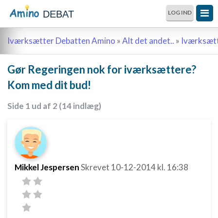
DEBAT
LOG IND
Iværksætter Debatten Amino
»
Alt det andet..
»
Iværksætt
Gør Regeringen nok for iværksættere?
Kom med dit bud!
Side 1 ud af 2 (14 indlæg)
Mikkel Jespersen
Skrevet
10-12-2014
kl. 16:38