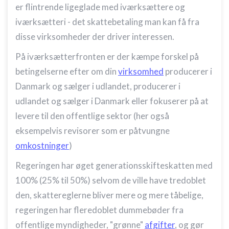
anmodede oplysninger
er flintrende ligeglade med iværksættere og
Ikke-IAB-behandlingsformål:
iværksætteri - det skattebetaling man kan få fra
Nødvendig
disse virksomheder der driver interessen.
Ydeevne
På iværksætterfronten er der kæmpe forskel på
betingelserne efter om din
virksomhed
producerer i
Funktionel
Danmark og sælger i udlandet, producerer i
Annoncering / marketing
udlandet og sælger i Danmark eller fokuserer på at
levere til den offentlige sektor (her også
eksempelvis revisorer som er påtvungne
omkostninger
)
Regeringen har øget generationsskifteskatten med
100% (25% til 50%) selvom de ville have tredoblet
den, skattereglerne bliver mere og mere tåbelige,
regeringen har fleredoblet dummebøder fra
offentlige myndigheder, "grønne"
afgifter
, og gør