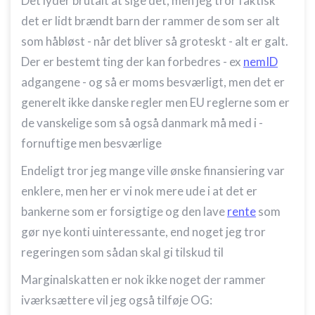
Det lyder brutalt at sige det, men jeg tror faktisk
det er lidt brændt barn der rammer de som ser alt
som håbløst - når det bliver så groteskt - alt er galt.
Der er bestemt ting der kan forbedres - ex
nemID
adgangene - og så er moms besværligt, men det er
generelt ikke danske regler men EU reglerne som er
de vanskelige som så også danmark må med i -
fornuftige men besværlige
Endeligt tror jeg mange ville ønske finansiering var
enklere, men her er vi nok mere ude i at det er
bankerne som er forsigtige og den lave
rente
som
gør nye konti uinteressante, end noget jeg tror
regeringen som sådan skal gi tilskud til
Marginalskatten er nok ikke noget der rammer
iværksættere vil jeg også tilføje OG: