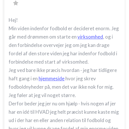
Hej!
Min viden indenfor fodbold er decideret enorm. Jeg
går med drømmen om starte en
virksomhed
, og i
den forbindelse overvejer jeg om jeg kan drage
fordel af den store viden jeg har indenfor fodbold i
forbindelse med start af virksomhed.
Jeg ved bare ikke præcis hvordan - jeg har tidligere
haft gang i en
hjemmeside
hvor jeg skrev
fodboldnyheder på, men det var ikke nok for mig.
Jeg føler at jeg vil noget større.
Derfor beder jeg jer nu om hjælp - hvis nogen af jer
har en idé til HVAD jeg helt præcist kunne kaste mig
ud i der har en eller anden relation til fodbold og
hvor jeg vil kunne drage fordel af min enorme viden