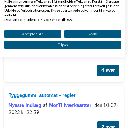
Måle annonceringseffektivitet. Måle indholdseffektivitet. Forstå målgrupper
1
2
gennem statistikker eller kombinationer af oplysninger fra forskellige kilder.
Udvikle og forbedre tjenester. Bruge begrænsede oplysninger til at vælge
indhold.
Data kan deles uden for EU og sendes til USA.
Dit samtykke og cookie gælder udelukkende for denne hjemmeside/app.
Ny IT-iværksætter søger råd, sparring og
Se partnerliste (2 IAB-leverandører)
Accepter alle
Afvis
netværk
Vi bruger dine data til følgende formål:
Tilpas
af
,
den 19-06-2026 kl.
Nyeste indlæg
Mino Storm
IAB's behandlingsformål:
02:34
Opbevare og/eller tilgå oplysninger på en
enhed
4 svar
Bruge begrænsede oplysninger til at vælge
annoncering
Oprette profiler til tilpasset annoncering
Tyggegummi automat - regler
Bruge profiler til at vælge tilpasset
af
,
den 10-09-
Nyeste indlæg
MorTilIværksætter
annoncering
2022 kl. 22:59
Oprette profiler for at tilpasse indhold
2 svar