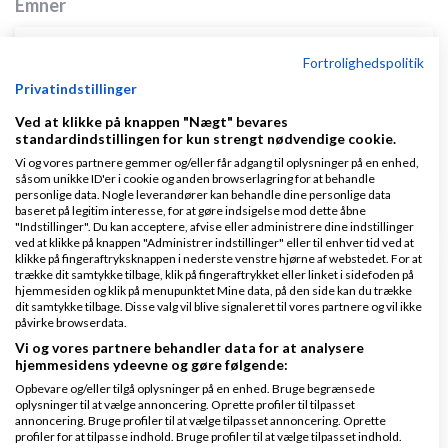
Emner
Få 3 bud på ny revisor eller bogholder helt
Fortrolighedspolitik
gratis
Privatindstillinger
af
,
den 31-01-
Nyeste indlæg
Martin Thorborg
Ved at klikke på knappen "Nægt" bevares
standardindstillingen for kun strengt nødvendige cookie.
2014 kl. 11:30
Vi og vores partnere gemmer og/eller får adgang til oplysninger på en enhed,
såsom unikke ID'er i cookie og anden browserlagring for at behandle
0 svar
personlige data. Nogle leverandører kan behandle dine personlige data
baseret på legitim interesse, for at gøre indsigelse mod dette åbne
"Indstillinger". Du kan acceptere, afvise eller administrere dine indstillinger
ved at klikke på knappen "Administrer indstillinger" eller til enhver tid ved at
klikke på fingeraftryksknappen i nederste venstre hjørne af webstedet. For at
trække dit samtykke tilbage, klik på fingeraftrykket eller linket i sidefoden på
Hobbyvirksomhed bundet på hænder og fødder.
hjemmesiden og klik på menupunktet Mine data, på den side kan du trække
dit samtykke tilbage. Disse valg vil blive signaleret til vores partnere og vil ikke
Må jeg slet ikke sælge i EU?
påvirke browserdata.
af
,
den 20-06-2026 kl. 10:37
Nyeste indlæg
ME93
Vi og vores partnere behandler data for at analysere
hjemmesidens ydeevne og gøre følgende:
Opbevare og/eller tilgå oplysninger på en enhed. Bruge begrænsede
14 svar
oplysninger til at vælge annoncering. Oprette profiler til tilpasset
annoncering. Bruge profiler til at vælge tilpasset annoncering. Oprette
profiler for at tilpasse indhold. Bruge profiler til at vælge tilpasset indhold.