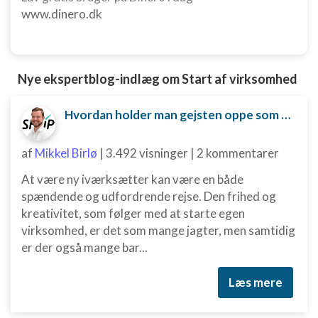
www.dinero.dk
Nødvendig
Ydeevne
Funktionel
Nye ekspertblog-indlæg om Start af virksomhed
Annoncering / marketing
Hvordan holder man gejsten oppe som ny iværksætter?
af
Mikkel Birlø
|
3.492 visninger
|
2 kommentarer
At være ny iværksætter kan være en både
spændende og udfordrende rejse. Den frihed og
kreativitet, som følger med at starte egen
virksomhed, er det som mange jagter, men samtidig
er der også mange bar...
Læs mere