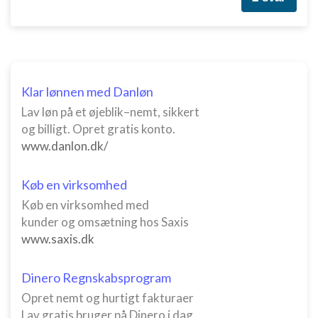
Bruge profiler til at vælge tilpasset indhold
Måle annonceringseffektivitet
Måle indholdseffektivitet
Klar lønnen med Danløn
Forstå målgrupper gennem statistikker eller
kombinationer af oplysninger fra forskellige
Lav løn på et øjeblik–nemt, sikkert
kilder
og billigt. Opret gratis konto.
www.danlon.dk/
Udvikle og forbedre tjenester
Bruge begrænsede oplysninger til at vælge
Køb en virksomhed
indhold
Køb en virksomhed med
IAB Special Features:
kunder og omsætning hos Saxis
Bruge præcise geografiske
www.saxis.dk
placeringsoplysninger
Identificere enheder baseret på aktivt
Dinero Regnskabsprogram
anmodede oplysninger
Opret nemt og hurtigt fakturaer
Ikke-IAB-behandlingsformål:
Lav gratis bruger på Dinero i dag