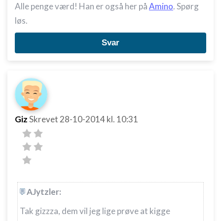
Alle penge værd! Han er også her på
Amino
. Spørg
Måle annonceringseffektivitet
løs.
Måle indholdseffektivitet
Svar
Forstå målgrupper gennem statistikker eller
kombinationer af oplysninger fra forskellige
kilder
Udvikle og forbedre tjenester
Bruge begrænsede oplysninger til at vælge
Giz
Skrevet
28-10-2014
kl. 10:31
indhold
IAB Special Features:
Bruge præcise geografiske
placeringsoplysninger
Identificere enheder baseret på aktivt
anmodede oplysninger
AJytzler:
Ikke-IAB-behandlingsformål:
Tak gizzza, dem vil jeg lige prøve at kigge