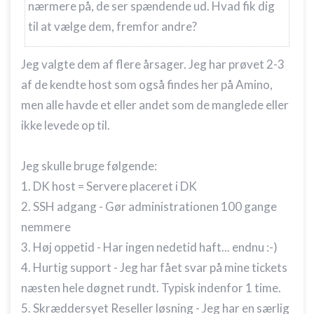
Nødvendig
nærmere på, de ser spændende ud. Hvad fik dig
til at vælge dem, fremfor andre?
Ydeevne
Funktionel
Jeg valgte dem af flere årsager. Jeg har prøvet 2-3
af de kendte host som også findes her på Amino,
Annoncering / marketing
men alle havde et eller andet som de manglede eller
ikke levede op til.
Jeg skulle bruge følgende:
1. DK host = Servere placeret i DK
2. SSH adgang - Gør administrationen 100 gange
nemmere
3. Høj oppetid - Har ingen nedetid haft... endnu :-)
4. Hurtig support - Jeg har fået svar på mine tickets
næsten hele døgnet rundt. Typisk indenfor 1 time.
5. Skræddersyet Reseller løsning - Jeg har en særlig