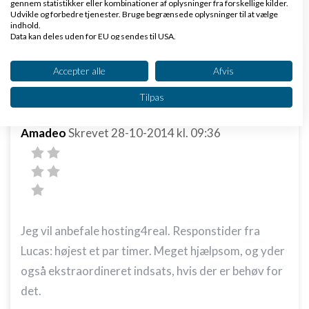
gennem statistikker eller kombinationer af oplysninger fra forskellige kilder.
Udvikle og forbedre tjenester. Bruge begrænsede oplysninger til at vælge
Svar
indhold.
Data kan deles uden for EU og sendes til USA.
Dit samtykke og cookie gælder udelukkende for denne hjemmeside/app.
Se partnerliste (2 IAB-leverandører)
Accepter alle
Afvis
Vi bruger dine data til følgende formål:
Tilpas
IAB's behandlingsformål:
Opbevare og/eller tilgå oplysninger på en
Amadeo
Skrevet
28-10-2014
kl. 09:36
enhed
Bruge begrænsede oplysninger til at vælge
annoncering
Oprette profiler til tilpasset annoncering
Jeg vil anbefale hosting4real. Responstider fra
Bruge profiler til at vælge tilpasset
annoncering
Lucas: højest et par timer. Meget hjælpsom, og yder
også ekstraordineret indsats, hvis der er behøv for
Oprette profiler for at tilpasse indhold
det.
Bruge profiler til at vælge tilpasset indhold