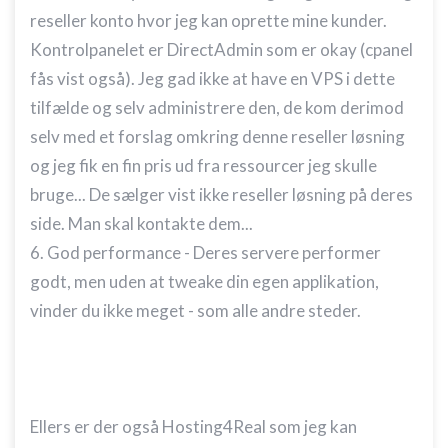
reseller konto hvor jeg kan oprette mine kunder.
Kontrolpanelet er DirectAdmin som er okay (cpanel
fås vist også). Jeg gad ikke at have en VPS i dette
tilfælde og selv administrere den, de kom derimod
selv med et forslag omkring denne reseller løsning
og jeg fik en fin pris ud fra ressourcer jeg skulle
bruge... De sælger vist ikke reseller løsning på deres
side. Man skal kontakte dem...
6. God performance - Deres servere performer
godt, men uden at tweake din egen applikation,
vinder du ikke meget - som alle andre steder.
Ellers er der også Hosting4Real som jeg kan