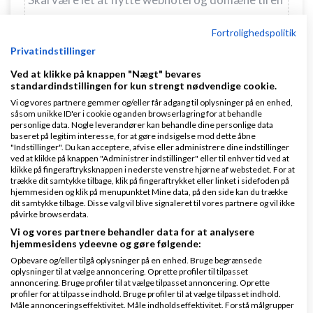
ny konto, hvis min kunde ikke længere ønsker at
Fortrolighedspolitik
være hos mig
Privatindstillinger
Hej
Ved at klikke på knappen "Nægt" bevares
standardindstillingen for kun strengt nødvendige cookie.
Ved at du kan disse ting hos webhosting.dk, du kan
Vi og vores partnere gemmer og/eller får adgang til oplysninger på en enhed,
såsom unikke ID'er i cookie og anden browserlagring for at behandle
ligeledes sætte dig selv som
fakturering
selvom du
personlige data. Nogle leverandører kan behandle dine personlige data
baseret på legitim interesse, for at gøre indsigelse mod dette åbne
opretter dine kunder med deres egen konto, det er
"Indstillinger". Du kan acceptere, afvise eller administrere dine indstillinger
ret smart hvis dine kunder selv vil have adgang til
ved at klikke på knappen "Administrer indstillinger" eller til enhver tid ved at
klikke på fingeraftryksknappen i nederste venstre hjørne af webstedet. For at
kontrolpanelet men du gerne vil have adgang og
trække dit samtykke tilbage, klik på fingeraftrykket eller linket i sidefoden på
hjemmesiden og klik på menupunktet Mine data, på den side kan du trække
fakturering direkte fra din egen konto.
dit samtykke tilbage. Disse valg vil blive signaleret til vores partnere og vil ikke
påvirke browserdata.
Performance er ligeledes helt i top, de kommer ikke
Vi og vores partnere behandler data for at analysere
mange kunder per server og generelt er de en "tak
hjemmesidens ydeevne og gøre følgende:
foran" hele tiden. Om deres servere er mere stabile
Opbevare og/eller tilgå oplysninger på en enhed. Bruge begrænsede
oplysninger til at vælge annoncering. Oprette profiler til tilpasset
end Unoeuro's kan jeg dog ikke sige.
annoncering. Bruge profiler til at vælge tilpasset annoncering. Oprette
profiler for at tilpasse indhold. Bruge profiler til at vælge tilpasset indhold.
Måle annonceringseffektivitet. Måle indholdseffektivitet. Forstå målgrupper
/Niels