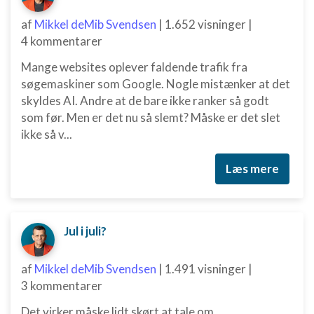
af
Mikkel deMib Svendsen
|
1.652 visninger
|
4 kommentarer
Mange websites oplever faldende trafik fra
søgemaskiner som Google. Nogle mistænker at det
skyldes AI. Andre at de bare ikke ranker så godt
som før. Men er det nu så slemt? Måske er det slet
ikke så v...
Læs mere
Jul i juli?
af
Mikkel deMib Svendsen
|
1.491 visninger
|
3 kommentarer
Det virker måske lidt skørt at tale om