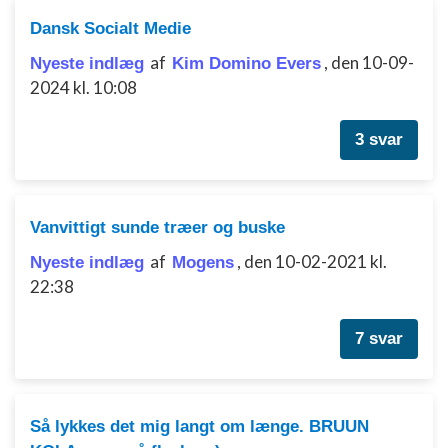
Udvikle og forbedre tjenester
Dansk Socialt Medie
Bruge begrænsede oplysninger til at vælge
af
,
den 10-09-
indhold
Nyeste indlæg
Kim Domino Evers
2024 kl. 10:08
IAB Special Features:
Bruge præcise geografiske
3 svar
placeringsoplysninger
Identificere enheder baseret på aktivt
anmodede oplysninger
Vanvittigt sunde træer og buske
Ikke-IAB-behandlingsformål:
af
,
den 10-02-2021 kl.
Nyeste indlæg
Mogens
Nødvendig
22:38
Ydeevne
7 svar
Funktionel
Annoncering / marketing
Så lykkes det mig langt om længe. BRUUN