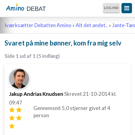
DEBAT
LOG IND
Iværksætter Debatten Amino
»
Alt det andet..
»
Jante-Tæ
Svaret på mine bønner, kom fra mig selv
Side 1 ud af 1 (5 indlæg)
Jakup Andrias Knudsen
Skrevet
21-10-2014
kl.
09:47
Gennemsnit
5,0
stjerner givet af
4
person