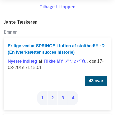
enhed
Tilbage til toppen
Bruge begrænsede oplysninger til at vælge
annoncering
Jante-Tæskeren
Oprette profiler til tilpasset annoncering
Emner
Bruge profiler til at vælge tilpasset
annoncering
Er lige ved at SPRINGE i luften af stolthed!!! :D
(En iværksætter succes historie)
Oprette profiler for at tilpasse indhold
af
,
den 17-
Nyeste indlæg
Rikke MY .•''*♪♫•*¨✿.
Bruge profiler til at vælge tilpasset indhold
08-2016 kl. 15:01
Måle annonceringseffektivitet
43 svar
Måle indholdseffektivitet
Forstå målgrupper gennem statistikker eller
1
2
3
4
kombinationer af oplysninger fra forskellige
kilder