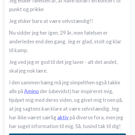
Jeg elsker følelsen af, at have udført en koncert til
punkt og prikke
Jeg elsker bare at være selvstændig!!
Nu sidder jeg her igen. 29 år, men følelsen er
anderledes end den gang. Jeg er glad, stolt og klar
til kamp.
Jeg ved jeg er god til det jeg laver - alt det andet,
skal jeg nok lære.
I den sammen hæng må jeg simpelthen også takke
alle på
Amino
der (ubevidst) har inspireret mig,
hjulpet mig med deres viden, og givet mig troen på,
at jeg sagtens kan klare at være selvstændig. Jeg
har ikke været særlig
aktiv
på diverse fora, men jeg
har suget information til mig. Så, tusind tak til dig!