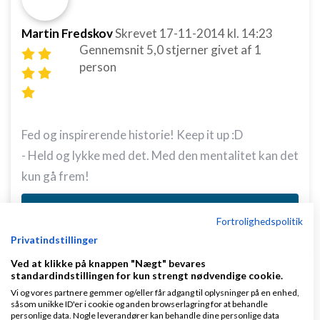
Martin Fredskov
Skrevet
17-11-2014
kl. 14:23
Gennemsnit
5,0
stjerner givet af
1
person
Fed og inspirerende historie! Keep it up :D
- Held og lykke med det. Med den mentalitet kan det
kun gå frem!
Svar
Fortrolighedspolitik
Få kunderne i julestemning med ny grafik
Privatindstillinger
Ved at klikke på knappen "Nægt" bevares
standardindstillingen for kun strengt nødvendige cookie.
Vi og vores partnere gemmer og/eller får adgang til oplysninger på en enhed,
såsom unikke ID'er i cookie og anden browserlagring for at behandle
personlige data. Nogle leverandører kan behandle dine personlige data