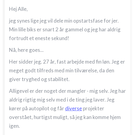
Hej Alle,
jeg synes lige jeg vil dele min opstartsfase for jer.
Min lille biks er snart 2 år gammel og jeg har aldrig
fortrudt et eneste sekund!
Nå, here goes...
Her sidder jeg. 27 år, fast arbejde med fin løn. Jeg er
meget godt tilfreds med min tilværelse, da den
giver tryghed og stabilitet.
Alligevel er der noget der mangler - mig selv. Jeg har
aldrig rigtig mig selv med i de ting jeg laver. Jeg
kører på autopilot og får
diverse
projekter
overstået, hurtigst muligt, så jeg kan komme hjem
igen.