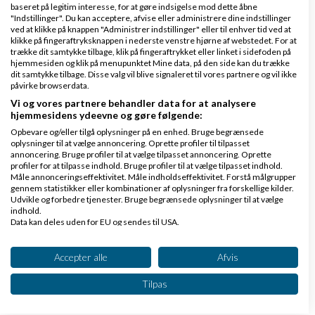
baseret på legitim interesse, for at gøre indsigelse mod dette åbne
"Indstillinger". Du kan acceptere, afvise eller administrere dine indstillinger
Daniel Poulsen
Skrevet
17-11-2014
kl. 14:44
ved at klikke på knappen "Administrer indstillinger" eller til enhver tid ved at
klikke på fingeraftryksknappen i nederste venstre hjørne af webstedet. For at
trække dit samtykke tilbage, klik på fingeraftrykket eller linket i sidefoden på
hjemmesiden og klik på menupunktet Mine data, på den side kan du trække
dit samtykke tilbage. Disse valg vil blive signaleret til vores partnere og vil ikke
påvirke browserdata.
Vi og vores partnere behandler data for at analysere
hjemmesidens ydeevne og gøre følgende:
Fantastisk historie at læse, virkelig inspirerende!
Opbevare og/eller tilgå oplysninger på en enhed. Bruge begrænsede
oplysninger til at vælge annoncering. Oprette profiler til tilpasset
annoncering. Bruge profiler til at vælge tilpasset annoncering. Oprette
Tillykke med alt succesen!
profiler for at tilpasse indhold. Bruge profiler til at vælge tilpasset indhold.
Måle annonceringseffektivitet. Måle indholdseffektivitet. Forstå målgrupper
gennem statistikker eller kombinationer af oplysninger fra forskellige kilder.
Svar
Udvikle og forbedre tjenester. Bruge begrænsede oplysninger til at vælge
indhold.
Data kan deles uden for EU og sendes til USA.
Besøg et udviklingshus med fut i - vi har mange projekter i kog!
Dit samtykke og cookie gælder udelukkende for denne hjemmeside/app.
Se partnerliste (2 IAB-leverandører)
Accepter alle
Afvis
Vi bruger dine data til følgende formål:
Tilpas
Side 1 ud af 1 (5 indlæg)
IAB's behandlingsformål:
Opbevare og/eller tilgå oplysninger på en