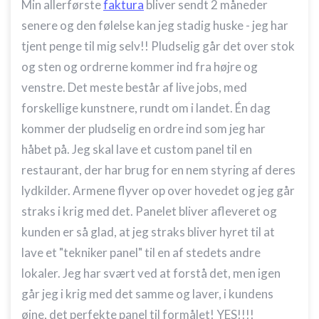
Min allerførste
faktura
bliver sendt 2 måneder
senere og den følelse kan jeg stadig huske - jeg har
tjent penge til mig selv!! Pludselig går det over stok
og sten og ordrerne kommer ind fra højre og
venstre. Det meste består af live jobs, med
forskellige kunstnere, rundt om i landet. Én dag
kommer der pludselig en ordre ind som jeg har
håbet på. Jeg skal lave et custom panel til en
restaurant, der har brug for en nem styring af deres
lydkilder. Armene flyver op over hovedet og jeg går
straks i krig med det. Panelet bliver afleveret og
kunden er så glad, at jeg straks bliver hyret til at
lave et "tekniker panel" til en af stedets andre
lokaler. Jeg har svært ved at forstå det, men igen
går jeg i krig med det samme og laver, i kundens
øjne, det perfekte panel til formålet! YES!!!!