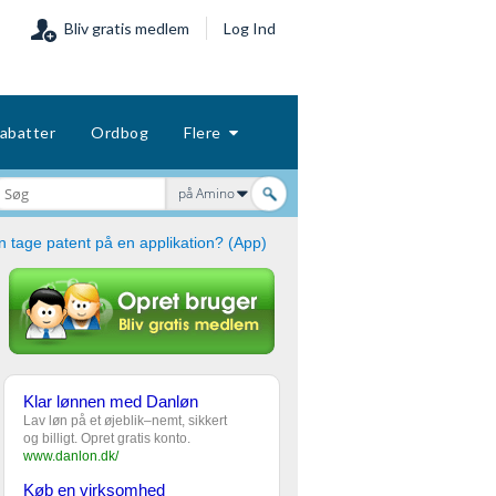
Bliv gratis medlem
Log Ind
abatter
Ordbog
Flere
på Amino
 tage patent på en applikation? (App)
Klar lønnen med Danløn
Lav løn på et øjeblik–nemt, sikkert
og billigt. Opret gratis konto.
www.danlon.dk/
Køb en virksomhed