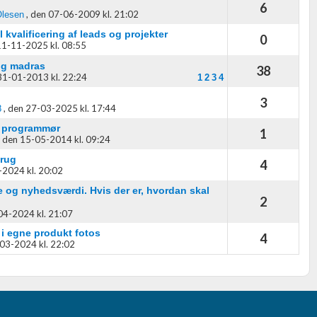
6
,
den 07-06-2009 kl. 21:02
Olesen
kvalificering af leads og projekter
0
11-11-2025 kl. 08:55
og madras
38
31-01-2013 kl. 22:24
1
2
3
4
3
,
den 27-03-2025 kl. 17:44
8
t programmør
1
,
den 15-05-2014 kl. 09:24
brug
4
2024 kl. 20:02
e og nyhedsværdi. Hvis der er, hvordan skal
2
04-2024 kl. 21:07
 i egne produkt fotos
4
03-2024 kl. 22:02