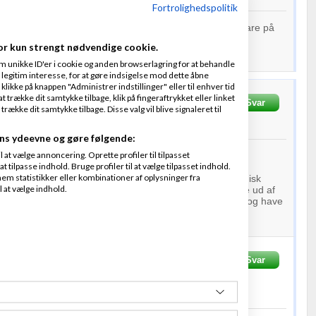
Fortrolighedspolitik
 gjort for både Nokia & Philips, se mere om apps og software på
or kun strengt nødvendige cookie.
m unikke ID'er i cookie og anden browserlagring for at behandle
legitim interesse, for at gøre indsigelse mod dette åbne
 klikke på knappen "Administrer indstillinger" eller til enhver tid
 trække dit samtykke tilbage, klik på fingeraftrykket eller linket
krevet
27-05-2016
kl. 21:14
Svar
kke dit samtykke tilbage. Disse valg vil blive signaleret til
f
1
person
ns ydeevne og gøre følgende:
at vælge annoncering. Oprette profiler til tilpasset
 John nævner, at man ikke kan tage patent på idéer.
t tilpasse indhold. Bruge profiler til at vælge tilpasset indhold.
 at software herunder apps ikke kan patenteres efter
em statistikker eller kombinationer af oplysninger fra
tk. 2. Undtagelsen er hvis app skaber en yderligere teknisk
l at vælge indhold.
eks. Være at den gør processoren hurtigere eller får mere ud af
Herudover skal
opfindelsen
stadig opfylde nyhedskravet og have
Svar
LudvigsenPatent - Vi beskytter din OPFINDELSE
016
kl. 20:29