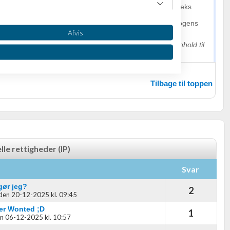
æcist, en teknisk forbedring i software, app verdenen er feks
 proces, besparelse af hukommelse og/eller hurtigere
 af data uanset datas form i bit, bytes, word, osv Mvh Mogens
Afvis
 med
links
udenfor signaturfeltet fjernet af moderator i henhold til
Tilbage til toppen
lle rettigheder (IP)
oplysninger fra forskellige
Svar
gør jeg?
2
den 20-12-2025 kl. 09:45
er Wonted ;D
1
n 06-12-2025 kl. 10:57