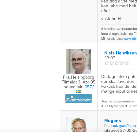
kan dog givet med 
kan løbe med helt
efter
vh John H
6 stærke Ivæksætterbøg
Intro til regnskab - og 
Min gratis blog
www.joh
Niels Henriksen
23:07
Du tager ikke pat
Fra Helsingborg
der skal lave den 
Tilmeldt 3. Apr 05
Faktisk kan de ide
Indlæg ialt:
6572
mange input til det
Jeg har programmeret i o
ASP, Myresnak :D, Coma
Mogens
Fra
LudvigsenPatent
Skrevet
27-05-2