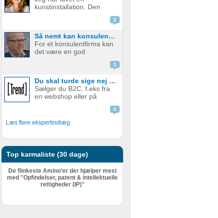
indholdet og ordlyden af
kunstinstallation. Den
de forskellige kontrakter.
hedder “Prioriterer”. Den
Denne guide er der...
2
er ikke til salg, men du
kan sagtens lave den selv.
Så nemt kan konsulentfiramer opnå markant mere medieomtale
Se hvor fin den er: For et
For et konsulentfirma kan
år siden tog jeg et virkelig
det være en god
skarpt blik på mig selv,
mediehistorie, hvis I har
m...
1
udviklet en ny metode til
eksempelvis at optimere
Du skal turde sige nej tak!
planlægning eller øge
Sælger du B2C, f.eks fra
medarbejdereffektiviteten i
en webshop eller på
produktionsvirksomheder.
andre måder, er dette
Eller n...
0
indlæg ikke interessant for
dig, du skal bare fortsætte
Læs flere ekspertindlæg
med at sælge løs. Der
foregår nemlig på en
meget anderledes måde,
end når det...
Top karmaliste (30 dage)
De flinkeste Amino’er der hjælper mest
med "Opfindelser, patent & intellektuelle
rettigheder (IP)"