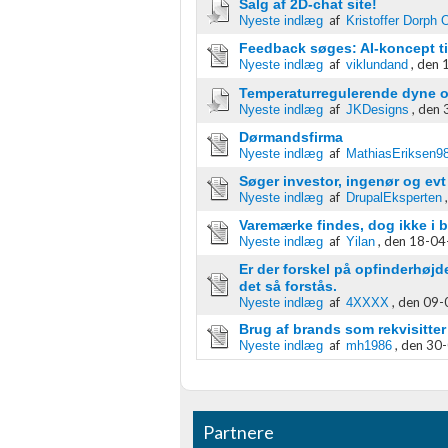
Salg af 2D-chat site!
Bruge præcise geografiske placeringsoplysninger
af
Nyeste indlæg
Kristoffer Dorph 
Feedback søges: AI-koncept til 
Identificere enheder baseret på aktivt anmodede oplysninger
af
,
den 
Nyeste indlæg
viklundand
Ikke-IAB-behandlingsformål:
Temperaturregulerende dyne 
af
,
den 
Nyeste indlæg
JKDesigns
Nødvendig
Dørmandsfirma
af
Nyeste indlæg
MathiasEriksen9
Ydeevne
Søger investor, ingenør og ev
Funktionel
af
Nyeste indlæg
DrupalEksperten
Varemærke findes, dog ikke i 
Annoncering / marketing
af
,
den 18-04-
Nyeste indlæg
Yilan
Er der forskel på opfinderhøjd
det så forstås.
af
,
den 09-
Nyeste indlæg
4XXXX
Brug af brands som rekvisitter
af
,
den 30-
Nyeste indlæg
mh1986
Partnere