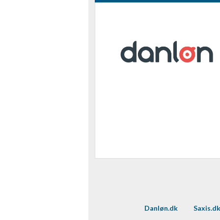
Danløn.dk
Saxis.d