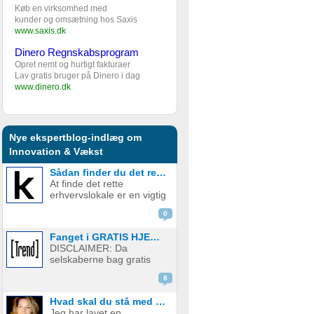
Køb en virksomhed med
kunder og omsætning hos Saxis
www.saxis.dk
Dinero Regnskabsprogram
Opret nemt og hurtigt fakturaer
Lav gratis bruger på Dinero i dag
www.dinero.dk
Nye ekspertblog-indlæg om
Innovation & Vækst
Sådan finder du det rette erhvervslokale til din virksomhed
At finde det rette
erhvervslokale er en vigtig
beslutning for enhver
0
virksomhed. Lokalet bliver
rammen om
Fanget i GRATIS HJEMMESIDE fælden? Sådan kan du måske komme ud af aftalen
arbejdsdagen, kulturen,
DISCLAIMER: Da
kundemøderne og
selskaberne bag gratis
udviklingen på både kort
hjemmesider har
og lang sigt. Derfor er det
8
forskellige kontrakter, som
a...
jævnligt justeres, kan der
Hvad skal du stå med om et år?
være stor forskel på
Jeg har lavet en