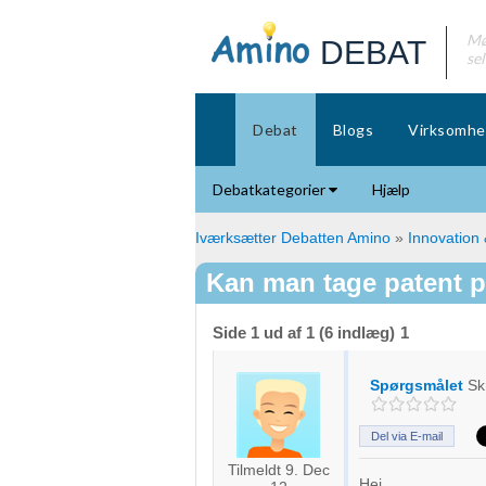
Mø
DEBAT
se
Debat
Blogs
Virksomhe
Debatkategorier
Hjælp
Iværksætter Debatten Amino
»
Innovation
Kan man tage patent p
Side 1 ud af 1 (6 indlæg)
1
Spørgsmålet
Sk
Del via E-mail
Tilmeldt 9. Dec
Hej,