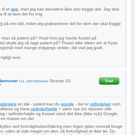
til et
app
, men jeg kan desværre ikke selv bygge det. Jeg skal
 til at lave det for mig.
nt
på min idé, inden jeg præsenterer det for dem der skal bygge
r man så patent på? Hvad hvis jeg havde fundet på
ad skulle jeg så tage patent på? Posen eller idéen om at fryse
pørgsmål med mange indgangs vinkler, det ved jeg godt.
igtigt svar.
Hannover
Skrevet
10-
Svar
Fra
John Hannover
7
patentere
en ide - patent kan du
google
- det er
opfindelser
som
 udføres og have
opfinderhøjde
+ være nye (ex isposen ville
ig i opfinderhøjde og frosset vand slet ikke (ikke nyt)) Google
v en masse om det
kyttes ved fortrolighedserklæring men ingen gider normalt bruge
n, uden at vide meget om den, så fortrolighed er ikke let. Du