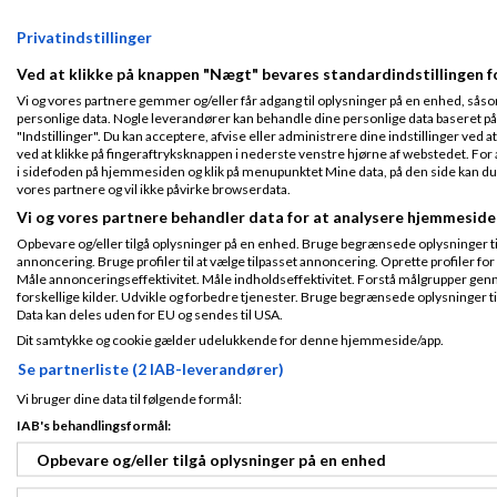
Fra Ludvigsen
Privatindstillinger
Ja - det har vi tit
Tilmeldt 25. Oct
www.eneret.dk
09
Ved at klikke på knappen "Nægt" bevares standardindstillingen f
Indlæg ialt:
373
Vi og vores partnere gemmer og/eller får adgang til oplysninger på en enhed, såso
personlige data. Nogle leverandører kan behandle dine personlige data baseret på 
"Indstillinger". Du kan acceptere, afvise eller administrere dine indstillinger ved at
ved at klikke på fingeraftryksknappen i nederste venstre hjørne af webstedet. For at
Kasper Bruun
S
i sidefoden på hjemmesiden og klik på menupunktet Mine data, på den side kan du træ
vores partnere og vil ikke påvirke browserdata.
Gennemsnit
5,0
stjerner givet a
Vi og vores partnere behandler data for at analysere hjemmeside
Opbevare og/eller tilgå oplysninger på en enhed. Bruge begrænsede oplysninger til 
Det er rigtigt som
Tilmeldt 15. Jan
annoncering. Bruge profiler til at vælge tilpasset annoncering. Oprette profiler for a
Udgangspunktet er
16
Måle annonceringseffektivitet. Måle indholdseffektivitet. Forstå målgrupper genn
patentlovens § 1,s
Indlæg ialt:
21
forskellige kilder. Udvikle og forbedre tjenester. Bruge begrænsede oplysninger ti
effekt. Det kan f.
Data kan deles uden for EU og sendes til USA.
telefonens RAM. 
opfindelseshøjde.
Dit samtykke og cookie gælder udelukkende for denne hjemmeside/app.
Se partnerliste (2 IAB-leverandører)
Vi bruger dine data til følgende formål:
Mogens
IAB's behandlingsformål:
Fra
LudvigsenPatent
Skrevet
02-06-2
Opbevare og/eller tilgå oplysninger på en enhed
Fra Ludvigsen