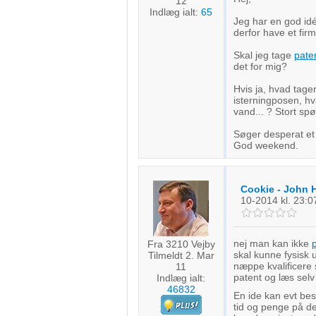
12
Indlæg ialt:
65
Jeg har en god idé 
derfor have et firma
Skal jeg tage
pate
det for mig?
Hvis ja, hvad tage
isterningposen, hv
vand... ? Stort s
Søger desperat et r
God weekend.
Cookie - John 
10-2014
kl. 23:0
nej man kan ikke
Fra 3210 Vejby
skal kunne fysisk
Tilmeldt 2. Mar
næppe kvalificere s
11
patent og læs sel
Indlæg ialt:
46832
En ide kan evt bes
tid og penge på de