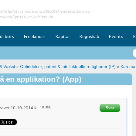
destedet for mere end 280.000 iværksættere og
lvstændige erhvervsdrivende.
dsbørs
Freelancer
Kapital
Regnskab
Events
R
 & Vækst
»
Opfindelser, patent & intellektuelle rettigheder (IP)
»
Kan man
å en applikation? (App)
revet
10-10-2014
kl. 15:55
Svar