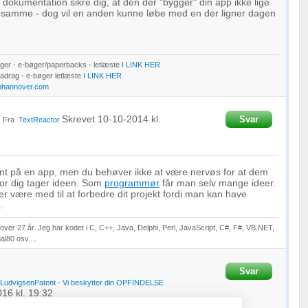
dokumentation sikre dig, at den der "bygger" din app ikke lige
 samme - dog vil en anden kunne løbe med en der ligner dagen
er - e-bøger/paperbacks - letlæste
I LINK HER
Fradrag - e-bøger letlæste
I LINK HER
nhannover.com
Skrevet
10-10-2014
kl.
Svar
Fra
TextReactor
ent på en app, men du behøver ikke at være nervøs for at dem
for dig tager ideen. Som
programmør
får man selv mange ideer.
er være med til at forbedre dit projekt fordi man kan have
.
ver 27 år. Jeg har kodet i C, C++, Java, Delphi, Perl, JavaScript, C#, F#, VB.NET,
l80 osv....
Svar
LudvigsenPatent - Vi beskytter din OPFINDELSE
016
kl. 19:32