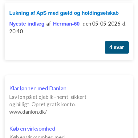
Lukning af ApS med gæld og holdingselskab
af
,
den 05-05-2026 kl.
Nyeste indlæg
Herman-60
20:40
4 svar
Klar lønnen med Danløn
Lav løn på et øjeblik–nemt, sikkert
og billigt. Opret gratis konto.
www.danlon.dk/
Køb en virksomhed
Køb en virksomhed med