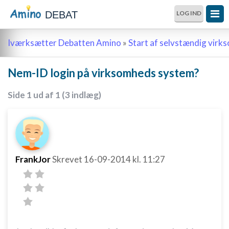
DEBAT
LOG IND
Iværksætter Debatten Amino
»
Start af selvstændig vir
Nem-ID login på virksomheds system?
Side 1 ud af 1 (3 indlæg)
FrankJor
Skrevet
16-09-2014
kl. 11:27