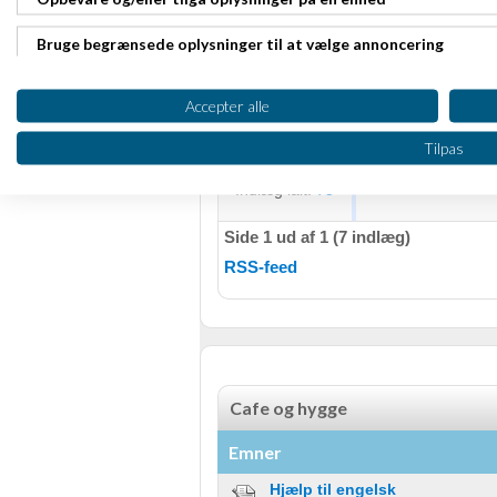
God weekend! :-)
Bruge begrænsede oplysninger til at vælge annoncering
karawbar.af
Skr
Oprette profiler til tilpasset annoncering
Gennemsnit
5,0
stjerner givet a
Accepter alle
Bruge profiler til at vælge tilpasset annoncering
Tilpas
Jeg siger mange t
Tilmeldt 25. Apr
11
Oprette profiler for at tilpasse indhold
Indlæg ialt:
75
Bruge profiler til at vælge tilpasset indhold
Side 1 ud af 1 (7 indlæg)
RSS-feed
Måle annonceringseffektivitet
Måle indholdseffektivitet
Forstå målgrupper gennem statistikker eller kombinationer af 
kilder
Cafe og hygge
Udvikle og forbedre tjenester
Emner
Bruge begrænsede oplysninger til at vælge indhold
Hjælp til engelsk