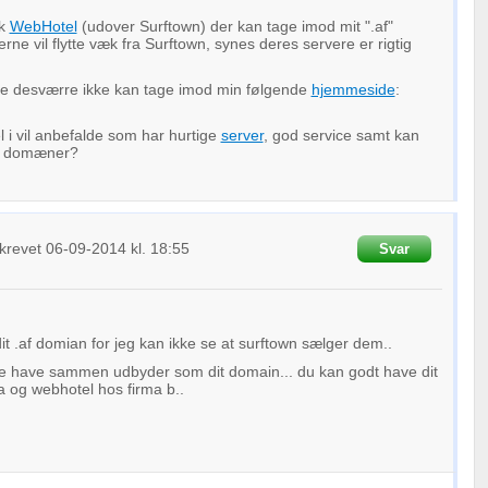
sk
WebHotel
(udover Surftown) der kan tage imod mit ".af"
erne vil flytte væk fra Surftown, synes deres servere er rigtig
de desværre ikke kan tage imod min følgende
hjemmeside
:
 i vil anbefalde som har hurtige
server
, god service samt kan
le domæner?
krevet
06-09-2014
kl. 18:55
Svar
it .af domian for jeg kan ikke se at surftown sælger dem..
ke have sammen udbyder som dit domain... du kan godt have dit
 og webhotel hos firma b..