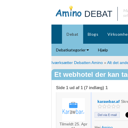
Mø
DEBAT
se
Debat
Blogs
Virksomhe
Debatkategorier
Hjælp
Iværksætter Debatten Amino
»
Alt det ande
Et webhotel der kan t
Side 1 ud af 1 (7 indlæg)
1
karawbar.af
Skr
Del via E-mail
Tilmeldt 25. Apr
Hej
Amino