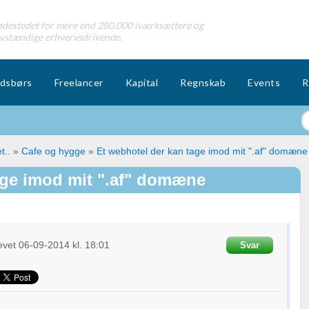
destedet for mere end 280.000 iværksættere og
lvstændige erhvervsdrivende.
dsbørs
Freelancer
Kapital
Regnskab
Events
R
t..
»
Cafe og hygge
»
Et webhotel der kan tage imod mit ".af" domæne
age imod mit ".af" domæne
evet
06-09-2014
kl. 18:01
Svar