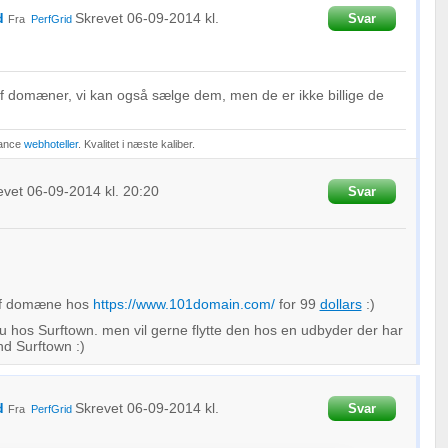
d
Skrevet
06-09-2014
kl.
Svar
Fra
PerfGrid
.af domæner, vi kan også sælge dem, men de er ikke billige de
mance
webhoteller
. Kvalitet i næste kaliber.
evet
06-09-2014
kl. 20:20
Svar
.af domæne hos
https://www.101domain.com/
for 99
dollars
:)
u hos Surftown. men vil gerne flytte den hos en udbyder der har
nd Surftown :)
d
Skrevet
06-09-2014
kl.
Svar
Fra
PerfGrid