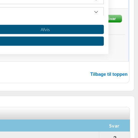
evet
07-09-2014
kl. 16:17
Svar
f
1
person
Afvis
ak for hjælpen alle sammen. :)
Tilbage til toppen
oplysninger fra forskellige
Svar