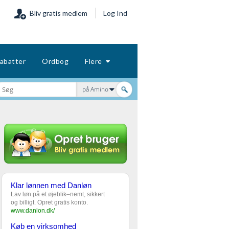
Bliv gratis medlem
Log Ind
abatter
Ordbog
Flere
på Amino
Klar lønnen med Danløn
Lav løn på et øjeblik–nemt, sikkert
og billigt. Opret gratis konto.
www.danlon.dk/
Køb en virksomhed