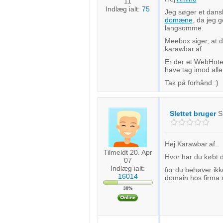
11
Indlæg ialt:
75
Jeg søger et dan
domæne
, da jeg g
langsomme.
Meebox siger, at 
karawbar.af
Er der et WebHotel
have tag imod al
Tak på forhånd :)
Slettet bruger
S
Hej Karawbar.af..
Tilmeldt 20. Apr
Hvor har du købt d
07
Indlæg ialt:
for du behøver ik
16014
domain hos firma a