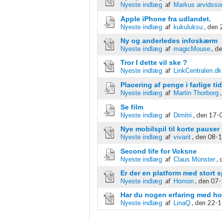
af
Nyeste indlæg
Markus arvidsso
IAB Special Features:
Apple iPhone fra udlandet.
Bruge præcise geografiske placeringsoplysninger
af
,
den 
Nyeste indlæg
kukuluksu
Identificere enheder baseret på aktivt anmodede oplysninger
Ny og anderledes infoskærm
af
,
de
Nyeste indlæg
magicMouse
Ikke-IAB-behandlingsformål:
Tror I dette vil ske ?
af
Nyeste indlæg
LinkCentralen.dk
Nødvendig
Placering af penge i farlige tid
Ydeevne
af
Nyeste indlæg
Martin Thorborg
Se film
Funktionel
af
,
den 17-0
Nyeste indlæg
Dimitri
Nye mobilspil til korte pauser
Annoncering / marketing
af
,
den 08-1
Nyeste indlæg
vivarit
Second life for Voksne
af
,
Nyeste indlæg
Claus Münster
Er der en platform med stort 
af
,
den 07-
Nyeste indlæg
Homon
Har du nogen erfaring med ho
af
,
den 22-1
Nyeste indlæg
LinaQ