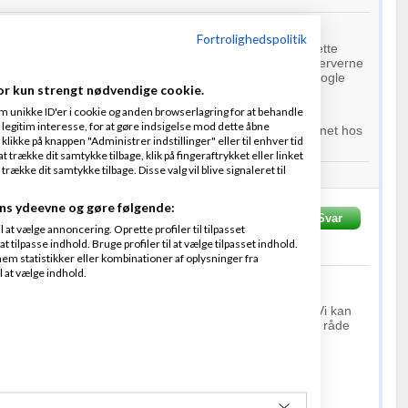
n se på whois, er domænet stadig registreret hos
Fortrolighedspolitik
 at det bare er navneservere der køre på surftown - dette
de kunne logge ind hos 101domain.com - ændre navneserverne
er - og alle udbydere burde supportere .af domæner - nogle
or kun strengt nødvendige cookie.
ikke - men jeg ved enhver cPanel server kan tage .af
m unikke ID'er i cookie og anden browserlagring for at behandle
legitim interesse, for at gøre indsigelse mod dette åbne
hver host, og forsætte med at betale fornyelse af domænet hos
 klikke på knappen "Administrer indstillinger" eller til enhver tid
 trække dit samtykke tilbage, klik på fingeraftrykket eller linket
kke dit samtykke tilbage. Disse valg vil blive signaleret til
mance
webhoteller
. Kvalitet i næste kaliber.
ns ydeevne og gøre følgende:
x
Skrevet
07-09-2014
kl. 00:47
Svar
at vælge annoncering. Oprette profiler til tilpasset
t tilpasse indhold. Bruge profiler til at vælge tilpasset indhold.
f
1
person
em statistikker eller kombinationer af oplysninger fra
l at vælge indhold.
der har oplyst dig, at vi ikke tager i mod .af-domæner. Vi kan
ge i mod .af. Hvis du ønsker at bestille det, så vil jeg råde
alg
her:
da/kontakt/
pe! Du kan evt. henvise til dette
indlæg
.