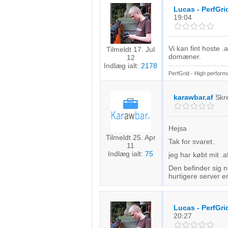
Lucas - PerfGri
19:04
Vi kan fint hoste 
Tilmeldt 17. Jul
domæner.
12
Indlæg ialt:
2178
PerfGrid - High perfor
karawbar.af
Skr
Hejsa
Tilmeldt 25. Apr
Tak for svaret.
11
Indlæg ialt:
75
jeg har købt mit 
Den befinder sig n
hurtigere server e
Lucas - PerfGri
20:27