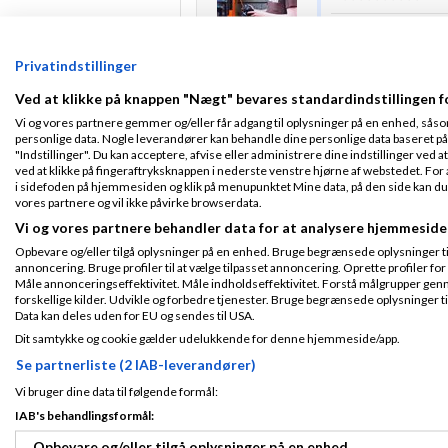
Ud fra hvad jeg ka
Tilmeldt 17. Jul
101domain.com, og
12
Privatindstillinger
betyder at du bur
Indlæg ialt:
2178
til en anden udbyd
Ved at klikke på knappen "Nægt" bevares standardindstillingen f
sælger dem måske 
domæner :)
Vi og vores partnere gemmer og/eller får adgang til oplysninger på en enhed, såso
personlige data. Nogle leverandører kan behandle dine personlige data baseret på 
Så du kan tage en
"Indstillinger". Du kan acceptere, afvise eller administrere dine indstillinger ved at
101domain.com
ved at klikke på fingeraftryksknappen i nederste venstre hjørne af webstedet. For at
i sidefoden på hjemmesiden og klik på menupunktet Mine data, på den side kan du træ
PerfGrid - High perfor
vores partnere og vil ikke påvirke browserdata.
Vi og vores partnere behandler data for at analysere hjemmeside
Patrick - Meebo
Opbevare og/eller tilgå oplysninger på en enhed. Bruge begrænsede oplysninger til 
annoncering. Bruge profiler til at vælge tilpasset annoncering. Oprette profiler for a
Gennemsnit
5,0
stjerner givet a
Måle annonceringseffektivitet. Måle indholdseffektivitet. Forstå målgrupper genn
forskellige kilder. Udvikle og forbedre tjenester. Bruge begrænsede oplysninger ti
Hej,
Data kan deles uden for EU og sendes til USA.
Fra København
Tilmeldt 21. Apr
Dit samtykke og cookie gælder udelukkende for denne hjemmeside/app.
Jeg ved ikke hvem 
09
hos Meebox GODT ta
Se partnerliste (2 IAB-leverandører)
Indlæg ialt:
539
dig til at kontakte
s
Vi bruger dine data til følgende formål:
http://meebox.net/
IAB's behandlingsformål:
Så skal vi nok hjæl
Opbevare og/eller tilgå oplysninger på en enhed