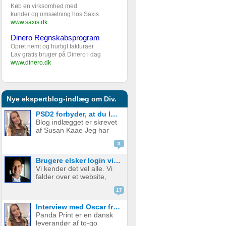
Køb en virksomhed med
kunder og omsætning hos Saxis
www.saxis.dk
Dinero Regnskabsprogram
Opret nemt og hurtigt fakturaer
Lav gratis bruger på Dinero i dag
www.dinero.dk
Nye ekspertblog-indlæg om Div.
PSD2 forbyder, at du lægger kortgebyret ud til dine kunder fra 1. januar 2018
Blog indlægget er skrevet
af Susan Kaae Jeg har
arbejdet med eCommerce
3
siden 2000 og med online
betalinger siden 2006, i
Brugere elsker login via sociale medier
stillinger med titler som
Vi kender det vel alle. Vi
Chief Product
falder over et website,
Officer/CPO, Sales
med en service eller
Director, Commercial...
17
produkt vi er
interesserede i. Vi er lige
Interview med Oscar fra Panda Print
ved at være der, lige ved
Panda Print er en dansk
at have gennemført
leverandør af to-go
signup, men hvad nu? Jeg