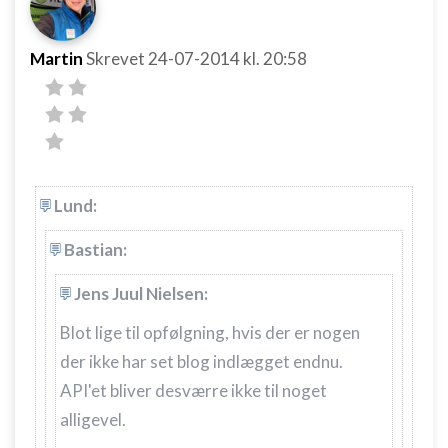
Udvikle og forbedre tjenester
Martin
Skrevet
24-07-2014
kl. 20:58
Bruge begrænsede oplysninger til at vælge
indhold
IAB Special Features:
Bruge præcise geografiske
placeringsoplysninger
Lund:
Identificere enheder baseret på aktivt
anmodede oplysninger
Bastian:
Ikke-IAB-behandlingsformål:
Nødvendig
Jens Juul Nielsen:
Blot lige til opfølgning, hvis der er nogen
Ydeevne
der ikke har set blog indlægget endnu.
Funktionel
API'et bliver desværre ikke til noget
Annoncering / marketing
alligevel.