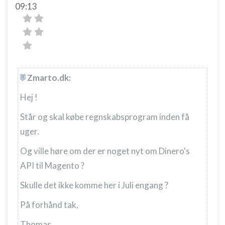
09:13
Zmarto.dk:
Hej !
Står og skal købe regnskabsprogram inden få
uger.
Og ville høre om der er noget nyt om Dinero's
API til Magento ?
Skulle det ikke komme her i Juli engang ?
På forhånd tak,
Thomas