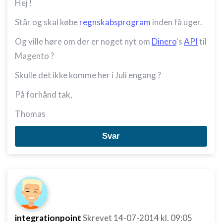
Hej !
Står og skal købe
regnskabsprogram
inden få uger.
Og ville høre om der er noget nyt om
Dinero
's
API
til
Magento ?
Skulle det ikke komme her i Juli engang ?
På forhånd tak,
Thomas
Svar
integrationpoint
Skrevet
14-07-2014
kl. 09:05