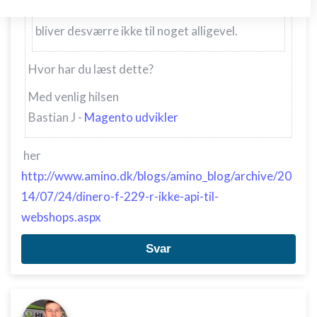
ikke har set blog indlægget endnu. API'et
Opbevare og/eller tilgå oplysninger på en
enhed
bliver desværre ikke til noget alligevel.
Bruge begrænsede oplysninger til at vælge
Hvor har du læst dette?
annoncering
Med venlig hilsen
Oprette profiler til tilpasset annoncering
Bastian J -
Magento udvikler
Bruge profiler til at vælge tilpasset
annoncering
her
Oprette profiler for at tilpasse indhold
http://www.amino.dk/blogs/amino_blog/archive/20
14/07/24/dinero-f-229-r-ikke-api-til-
Bruge profiler til at vælge tilpasset indhold
webshops.aspx
Måle annonceringseffektivitet
Svar
Måle indholdseffektivitet
Forstå målgrupper gennem statistikker eller
kombinationer af oplysninger fra forskellige
kilder