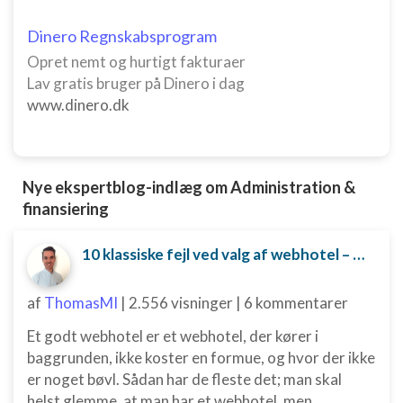
Dinero Regnskabsprogram
Opret nemt og hurtigt fakturaer
Lav gratis bruger på Dinero i dag
www.dinero.dk
Nye ekspertblog-indlæg om Administration &
finansiering
10 klassiske fejl ved valg af webhotel – og hvordan du undgår dem
af
ThomasMI
|
2.556 visninger
|
6 kommentarer
Et godt webhotel er et webhotel, der kører i
baggrunden, ikke koster en formue, og hvor der ikke
er noget bøvl. Sådan har de fleste det; man skal
helst glemme, at man har et webhotel, men