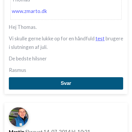
www.zmarto.dk
Hej Thomas.
Vi skulle gerne lukke op for en håndfuld
test
brugere
i slutningen af juli.
De bedste hilsner
Rasmus
Svar
Martin
Skrevet
14-07-2014
kl. 10:21