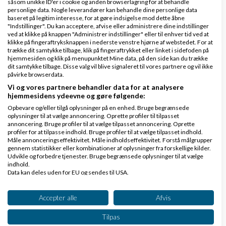
såsom unikke ID'er i cookie og anden browserlagring for at behandle
Svar
personlige data. Nogle leverandører kan behandle dine personlige data
baseret på legitim interesse, for at gøre indsigelse mod dette åbne
"Indstillinger". Du kan acceptere, afvise eller administrere dine indstillinger
Technical.dk
ved at klikke på knappen "Administrer indstillinger" eller til enhver tid ved at
klikke på fingeraftryksknappen i nederste venstre hjørne af webstedet. For at
trække dit samtykke tilbage, klik på fingeraftrykket eller linket i sidefoden på
hjemmesiden og klik på menupunktet Mine data, på den side kan du trække
dit samtykke tilbage. Disse valg vil blive signaleret til vores partnere og vil ikke
påvirke browserdata.
Vi og vores partnere behandler data for at analysere
hjemmesidens ydeevne og gøre følgende:
Lund
Skrevet
24-07-2014
kl. 17:45
Opbevare og/eller tilgå oplysninger på en enhed. Bruge begrænsede
oplysninger til at vælge annoncering. Oprette profiler til tilpasset
annoncering. Bruge profiler til at vælge tilpasset annoncering. Oprette
profiler for at tilpasse indhold. Bruge profiler til at vælge tilpasset indhold.
Måle annonceringseffektivitet. Måle indholdseffektivitet. Forstå målgrupper
gennem statistikker eller kombinationer af oplysninger fra forskellige kilder.
Udvikle og forbedre tjenester. Bruge begrænsede oplysninger til at vælge
indhold.
Data kan deles uden for EU og sendes til USA.
Bastian:
Dit samtykke og cookie gælder udelukkende for denne hjemmeside/app.
Se partnerliste (2 IAB-leverandører)
Accepter alle
Afvis
Jens Juul Nielsen:
Vi bruger dine data til følgende formål:
Tilpas
Blot lige til opfølgning, hvis der er nogen der
IAB's behandlingsformål: