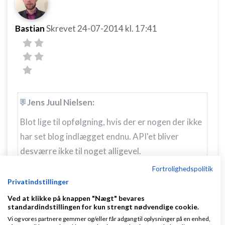
Bastian
Skrevet
24-07-2014
kl. 17:41
Jens Juul Nielsen:
Blot lige til opfølgning, hvis der er nogen der ikke
har set blog indlægget endnu. API'et bliver
desværre ikke til noget alligevel.
Fortrolighedspolitik
Hvor har du læst dette?
Privatindstillinger
Med venlig hilsen
Ved at klikke på knappen "Nægt" bevares
standardindstillingen for kun strengt nødvendige cookie.
Bastian J -
Magento udvikler
Vi og vores partnere gemmer og/eller får adgang til oplysninger på en enhed,