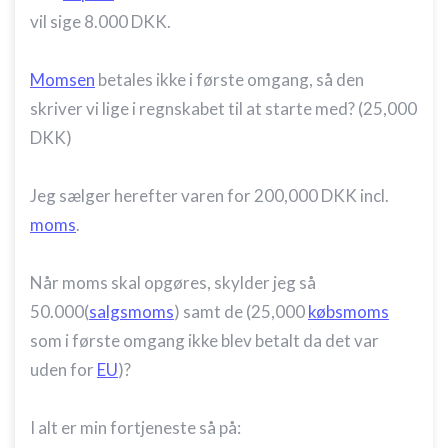
vil sige 8.000 DKK.
Momsen
betales ikke i første omgang, så den
skriver vi lige i regnskabet til at starte med? (25,000
DKK)
Jeg sælger herefter varen for 200,000 DKK incl.
moms
.
Når moms skal opgøres, skylder jeg så
50.000(
salgsmoms
) samt de (25,000
købsmoms
som i første omgang ikke blev betalt da det var
uden for
EU
)?
I alt er min fortjeneste så på: