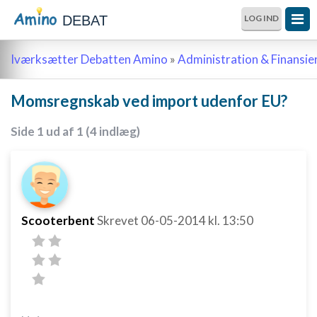
DEBAT
LOG IND
Iværksætter Debatten Amino
»
Administration & Finansie
Momsregnskab ved import udenfor EU?
Side 1 ud af 1 (4 indlæg)
Scooterbent
Skrevet
06-05-2014
kl. 13:50