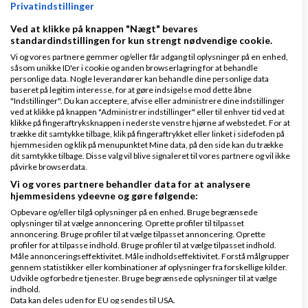
Privatindstillinger
Side 1 ud af 1 (4 indlæg)
Ved at klikke på knappen "Nægt" bevares
standardindstillingen for kun strengt nødvendige cookie.
Vi og vores partnere gemmer og/eller får adgang til oplysninger på en enhed,
Tilbage til toppen
såsom unikke ID'er i cookie og anden browserlagring for at behandle
personlige data. Nogle leverandører kan behandle dine personlige data
baseret på legitim interesse, for at gøre indsigelse mod dette åbne
Bogføring, regnskab, moms, skat m.m.
"Indstillinger". Du kan acceptere, afvise eller administrere dine indstillinger
ved at klikke på knappen "Administrer indstillinger" eller til enhver tid ved at
klikke på fingeraftryksknappen i nederste venstre hjørne af webstedet. For at
Emner
trække dit samtykke tilbage, klik på fingeraftrykket eller linket i sidefoden på
hjemmesiden og klik på menupunktet Mine data, på den side kan du trække
dit samtykke tilbage. Disse valg vil blive signaleret til vores partnere og vil ikke
Ratepension og B-indkomst
påvirke browserdata.
Vi og vores partnere behandler data for at analysere
af
,
den 29-07-2026 kl.
Nyeste indlæg
Hank664
hjemmesidens ydeevne og gøre følgende:
16:24
Opbevare og/eller tilgå oplysninger på en enhed. Bruge begrænsede
oplysninger til at vælge annoncering. Oprette profiler til tilpasset
annoncering. Bruge profiler til at vælge tilpasset annoncering. Oprette
1 svar
profiler for at tilpasse indhold. Bruge profiler til at vælge tilpasset indhold.
Måle annonceringseffektivitet. Måle indholdseffektivitet. Forstå målgrupper
gennem statistikker eller kombinationer af oplysninger fra forskellige kilder.
Udvikle og forbedre tjenester. Bruge begrænsede oplysninger til at vælge
indhold.
Importmoms
Data kan deles uden for EU og sendes til USA.