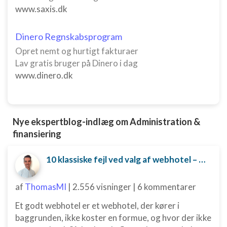
www.saxis.dk
Funktionel
Annoncering / marketing
Dinero Regnskabsprogram
Opret nemt og hurtigt fakturaer
Lav gratis bruger på Dinero i dag
www.dinero.dk
Nye ekspertblog-indlæg om Administration &
finansiering
10 klassiske fejl ved valg af webhotel – og hvordan du undgår dem
af
ThomasMI
|
2.556 visninger
|
6 kommentarer
Et godt webhotel er et webhotel, der kører i
baggrunden, ikke koster en formue, og hvor der ikke