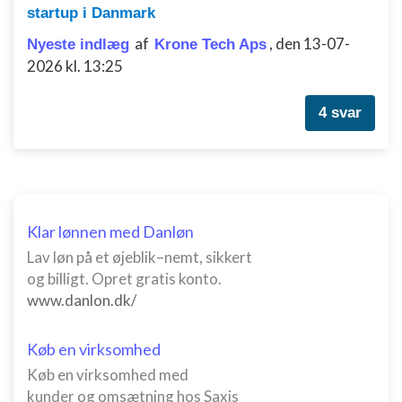
Måle indholdseffektivitet
startup i Danmark
af
,
den 13-07-
Nyeste indlæg
Krone Tech Aps
Forstå målgrupper gennem statistikker eller
kombinationer af oplysninger fra forskellige
2026 kl. 13:25
kilder
4 svar
Udvikle og forbedre tjenester
Bruge begrænsede oplysninger til at vælge
indhold
IAB Special Features:
Bruge præcise geografiske
Klar lønnen med Danløn
placeringsoplysninger
Lav løn på et øjeblik–nemt, sikkert
Identificere enheder baseret på aktivt
og billigt. Opret gratis konto.
anmodede oplysninger
www.danlon.dk/
Ikke-IAB-behandlingsformål:
Køb en virksomhed
Nødvendig
Køb en virksomhed med
Ydeevne
kunder og omsætning hos Saxis