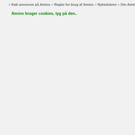
Køb annoncer på Amino
Regler for brug af Amino
Nyhedsbrev
Om Ami
Amino bruger cookies, tyg på den..