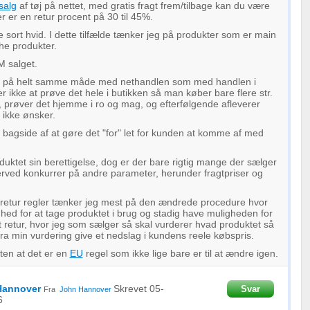
oplysninger fra forskellige
salg
af tøj på nettet, med gratis fragt frem/tilbage kan du være
er er en retur procent på 30 til 45%.
e sort hvid. I dette tilfælde tænker jeg på produkter som er main
he produkter.
M salget.
er på helt samme måde med nethandlen som med handlen i
r ikke at prøve det hele i butikken så man køber bare flere str.
 prøver det hjemme i ro og mag, og efterfølgende afleverer
ikke ønsker.
 bagside af at gøre det "for" let for kunden at komme af med
oduktet sin berettigelse, dog er der bare rigtig mange der sælger
ved konkurrer på andre parameter, herunder fragtpriser og
ye retur regler tænker jeg mest på den ændrede procedure hvor
hed for at tage produktet i brug og stadig have muligheden for
 retur, hvor jeg som sælger så skal vurderer hvad produktet så
ra min vurdering give et nedslag i kundens reele købspris.
ten at det er en
EU
regel som ikke lige bare er til at ændre igen.
Hannover
Skrevet
05-
Svar
Fra
John Hannover
6