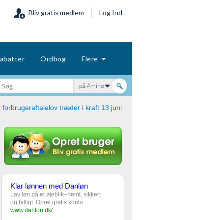
Bliv gratis medlem
Log Ind
abatter
Ordbog
Flere
på Amino
 forbrugeraftalelov træder i kraft 13 juni
Klar lønnen med Danløn
Lav løn på et øjeblik–nemt, sikkert
og billigt. Opret gratis konto.
www.danlon.dk/