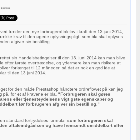
f
1
person
ved træder den nye forbrugeraftalelov i kraft den 13 juni 2014,
 række krav til den øgede oplysningspligt, som bla skal oplyses
den afgiver sin bestilling.
rettet sin Handelsbetingelser til den 13. juni 2014 kan man blive
e efter første overtrædelse, og ydermere kan man risikere at
bliver forlænget til 12 måneder, så det er nok en god ide at
lar til den 13 juni 2014.
get for den måde Prestashop håndtere ordreflowet på kan jeg
og på, for et af kravene er bla.
"Forbrugeren skal gøres
ens eller tjenesteydelsens vigtigste egenskaber og
delbart før forbrugeren afgiver sin bestilling."
en standard fortrydelses formular
som forbrugeren skal
den aftaleindgåelsen og have fremsendt umiddelbart efter
.