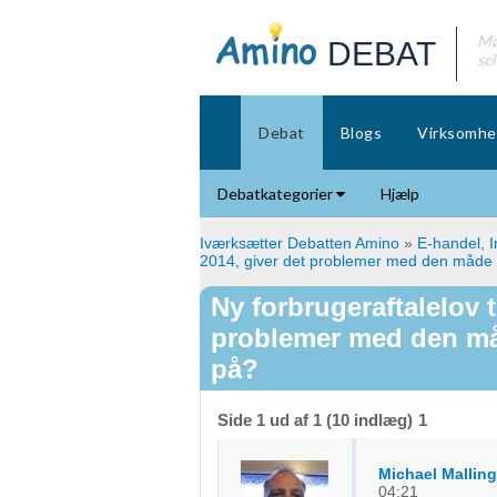
Mø
DEBAT
se
Debat
Blogs
Virksomhe
Debatkategorier
Hjælp
Iværksætter Debatten Amino
»
E-handel, I
2014, giver det problemer med den måde 
Ny forbrugeraftalelov t
problemer med den må
på?
Side 1 ud af 1 (10 indlæg)
1
Michael Malling
04:21