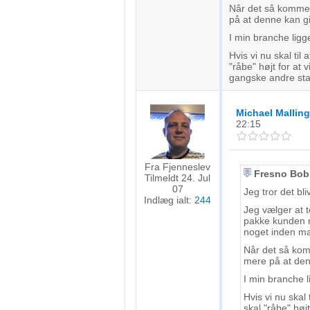
Når det så kommer 
på at denne kan g
I min branche ligg
Hvis vi nu skal til
"råbe" højt for at 
gangske andre stand
Michael Malling
22:15
Fra Fjenneslev
Fresno Bob
Tilmeldt 24. Jul
07
Jeg tror det bliv
Indlæg ialt:
244
Jeg vælger at 
pakke kunden mo
noget inden ma
Når det så komm
mere på at den
I min branche l
Hvis vi nu skal 
skal "råbe" højt