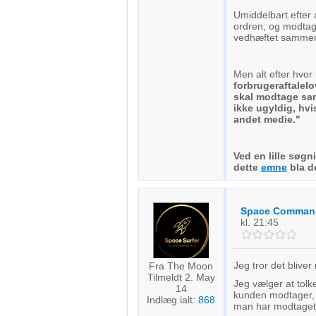
Umiddelbart efter 
ordren, og modtag
vedhæftet samme
Men alt efter hvo
forbrugeraftalel
skal modtage sam
ikke ugyldig, hv
andet medie."
Ved en lille søg
dette
emne
bla 
Space Comman
kl. 21:45
Jeg tror det bliver r
Fra The Moon
Tilmeldt 2. May
Jeg vælger at tolk
14
kunden modtager, f
Indlæg ialt:
868
man har modtaget 