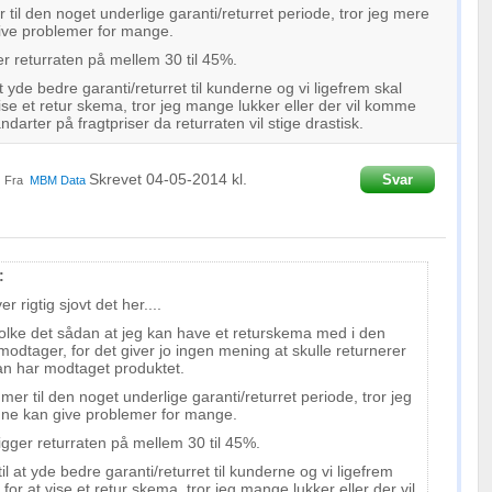
til den noget underlige garanti/returret periode, tror jeg mere
ive problemer for mange.
er returraten på mellem 30 til 45%.
 at yde bedre garanti/returret til kunderne og vi ligefrem skal
vise et retur skema, tror jeg mange lukker eller der vil komme
arter på fragtpriser da returraten vil stige drastisk.
Skrevet
04-05-2014
kl.
Svar
Fra
MBM Data
:
er rigtig sjovt det her....
tolke det sådan at jeg kan have et returskema med i den
dtager, for det giver jo ingen mening at skulle returnerer
n har modtaget produktet.
er til den noget underlige garanti/returret periode, tror jeg
ne kan give problemer for mange.
igger returraten på mellem 30 til 45%.
til at yde bedre garanti/returret til kunderne og vi ligefrem
 for at vise et retur skema, tror jeg mange lukker eller der vil