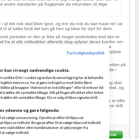
ndre standarter på fragtpriser da returraten vil stige
 i at det nok skal blive sjovt, og tror da nok du kan have ret i at
 til at lukke fordi det kan gå hen og blive for dyrt for dem.
urret perioden er den jo ikke så meget anderledes end den er
ud fra at alle netbutikker allerede idag oplyser deres kunder om
fortrydelsesret. Der kan selvfølgelig være tilfælde i visse
resset at man måske ikke gør et stort nummer ud af at oplyse
Fortrolighedspolitik
.
 jo kun forlænget hvis man ikke oplyser om fortrydelsesretten på
øbet. Jeg har talt med en del
advokater
og folk der er inde i
or kun strengt nødvendige cookie.
er det på samme måde som du.
m unikke ID'er i cookie og anden browserlagring for at behandle
rskema må man gerne fremsende sammen med varen, dog skal
legitim interesse, for at gøre indsigelse mod dette åbne
es om min 14 dages fortrydelsesretten allerede inden købet, og
 klikke på knappen "Administrer indstillinger" eller til enhver tid
eligt.
 trække dit samtykke tilbage, klik på fingeraftrykket eller linket
kke dit samtykke tilbage. Disse valg vil blive signaleret til
ge hvor meget man skal frygte den nye lov, men jeg læste et eller
et, at nogle mente man med denne lov ville se fårene blive skilt
ns ydeevne og gøre følgende:
at vælge annoncering. Oprette profiler til tilpasset
returraten vil stige drastisk?
t tilpasse indhold. Bruge profiler til at vælge tilpasset indhold.
em statistikker eller kombinationer af oplysninger fra
l at vælge indhold.
Hannover
Skrevet
05-
Svar
Fra
John Hannover