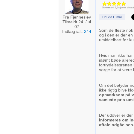
Gennemsnit
5,0
stjerner givet a
Fra Fjenneslev
Del via E-mail
Tilmeldt 24. Jul
07
Som de fleste nok 
Indlæg ialt:
244
og i den er der en
umiddelbart før kun
Hvis man ikke har 
idømt bøde allered
fortrydelsesretten 
sørge for at være k
Om det betyder no
ikke rigtig blive kl
opmærksom på var
samlede pris umid
Der udover er der 
informeres om in
aftaleindgåelsen