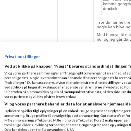
komme gangske a
drastisk.
Tror du har helt ret
nogle kan blive nød
Med hensyn til ret
nu, og jeg går da 
at de har 14 dages 
brancher som er p
om fortrydelsesret
Privatindstillinger
Og perioden bliver
min. 14 dage før k
Ved at klikke på knappen "Nægt" bevares standardindstillingen f
loven, og de tolk
Vi og vores partnere gemmer og/eller får adgang til oplysninger på en enhed, såso
Det særlige retu
personlige data. Nogle leverandører kan behandle dine personlige data baseret på 
kunden altid oplys
"Indstillinger". Du kan acceptere, afvise eller administrere dine indstillinger ved at
det skal fremgå tyd
ved at klikke på fingeraftryksknappen i nederste venstre hjørne af webstedet. For at
i sidefoden på hjemmesiden og klik på menupunktet Mine data, på den side kan du træ
Det er svært at si
vores partnere og vil ikke påvirke browserdata.
andet sted på nett
Vi og vores partnere behandler data for at analysere hjemmeside
fra bukkene.
Opbevare og/eller tilgå oplysninger på en enhed. Bruge begrænsede oplysninger til 
Hvorfor tror du at 
annoncering. Bruge profiler til at vælge tilpasset annoncering. Oprette profiler for a
Måle annonceringseffektivitet. Måle indholdseffektivitet. Forstå målgrupper genn
forskellige kilder. Udvikle og forbedre tjenester. Bruge begrænsede oplysninger ti
Cookie - John 
Data kan deles uden for EU og sendes til USA.