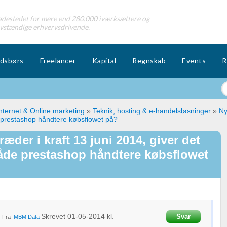
destedet for mere end 280.000 iværksættere og
lvstændige erhvervsdrivende.
dsbørs
Freelancer
Kapital
Regnskab
Events
R
nternet & Online marketing
»
Teknik, hosting & e-handelsløsninger
»
Ny
prestashop håndtere købsflowet på?
ræder i kraft 13 juni 2014, giver det
de prestashop håndtere købsflowet
Skrevet
01-05-2014
kl.
Svar
Fra
MBM Data