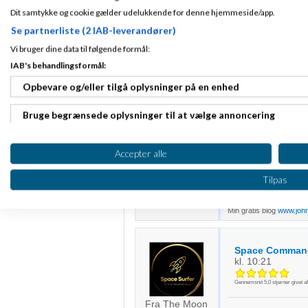
05-2014
kl. 08:4
Dit samtykke og cookie gælder udelukkende for denne hjemmeside/app.
Gennemsnit
1,0
stjerner givet a
Se partnerliste (2 IAB-leverandører)
Fra 3210 Vejby
Vi bruger dine data til følgende formål:
At gøre opmærksom 
Tilmeldt 2. Mar
være svært og at 
11
IAB's behandlingsformål:
af nethandel. At vi
Indlæg ialt:
butikkerne, fordi de
Opbevare og/eller tilgå oplysninger på en enhed
46832
for net-sælgere - 
Bruge begrænsede oplysninger til at vælge annoncering
Nettet lukker mass
returret preferenc
retur på 35% af de
Oprette profiler til tilpasset annoncering
produktets berett
Accepter alle
vh John H
Bruge profiler til at vælge tilpasset annoncering
Tilpas
6 stærke Ivæksætterbøg
Oprette profiler for at tilpasse indhold
Intro til regnskab - og 
Min gratis blog
www.joh
Bruge profiler til at vælge tilpasset indhold
Space Comman
Måle annonceringseffektivitet
kl. 10:21
Måle indholdseffektivitet
Gennemsnit
5,0
stjerner givet a
Fra The Moon