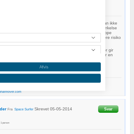
4
f
1
person
på at loven giver 14 dages returret når der betales kan ikke
lægge en returseddel med kunne jo også ses som en styrkelse
 alle lettere lader os overtale til at købe via nettet og droppe
t bliver lettere og mere sikkert. Der tilføres ikke yderligere risiko
kun måske en lettelse for forbrugerne.
er af butikker men må leve med, at der sættes regler der gir
e synes jeg. Jeg kan ikke forestille mig ret mange der har en
t de sælger, og hvis de har bør de nok stærkt overveje
igelse - retur procenten burde måske være 75
Afvis
er - e-bøger/paperbacks - letlæste
I LINK HER
Fradrag - e-bøger letlæste
I LINK HER
nhannover.com
der
Skrevet
05-05-2014
Svar
Fra
Space Surfer
f
1
person