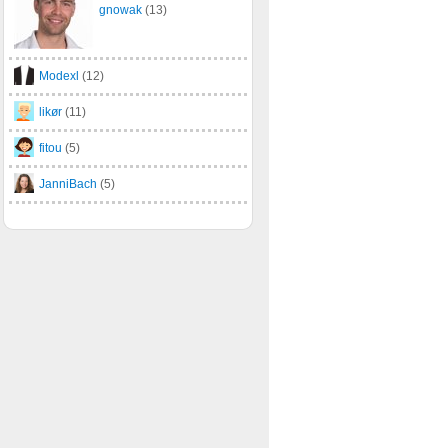
gnowak
(13)
Modexl
(12)
likør
(11)
fitou
(5)
JanniBach
(5)