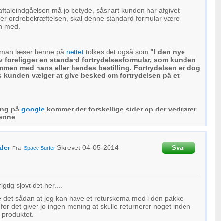
aftaleindgåelsen må jo betyde, såsnart kunden har afgivet
er ordrebekræftelsen, skal denne standard formular være
n med.
r man læser henne på
nettet
tolkes det også som
"I den nye
ov foreligger en standard fortrydelsesformular, som kunden
men med hans eller hendes bestilling. Fortrydelsen er dog
is kunden vælger at give besked om fortrydelsen på et
ning på
google
kommer der forskellige sider op der vedrører
denne
der
Skrevet
04-05-2014
Svar
Fra
Space Surfer
igtig sjovt det her....
e det sådan at jeg kan have et returskema med i den pakke
or det giver jo ingen mening at skulle returnerer noget inden
produktet.