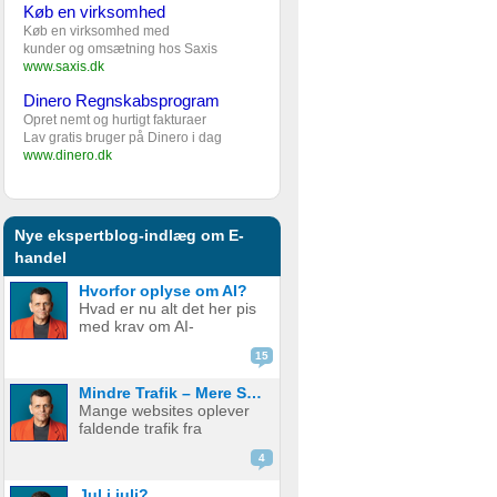
Køb en virksomhed
Køb en virksomhed med
kunder og omsætning hos Saxis
www.saxis.dk
Dinero Regnskabsprogram
Opret nemt og hurtigt fakturaer
Lav gratis bruger på Dinero i dag
www.dinero.dk
Nye ekspertblog-indlæg om E-
handel
Hvorfor oplyse om AI?
Hvad er nu alt det her pis
med krav om AI-
disclaimere? YouTube vil
15
have det. Spotify vil have
det. Og andre platforme
Mindre Trafik – Mere Salg
hopper også med på
Mange websites oplever
vognen. Men… hvorfor
faldende trafik fra
egentlig? OK, boomer –
søgemaskiner som
hvad er logikken he...
4
Google. Nogle mistænker
at det skyldes AI. Andre at
Jul i juli?