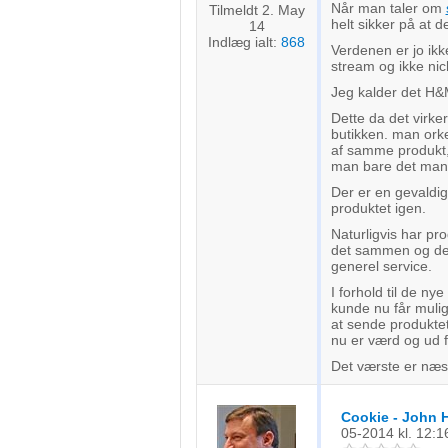
Forstå målgrupper gennem statistikker eller kombinationer af 
Når man taler om
Tilmeldt 2. May
kilder
helt sikker på at d
14
Indlæg ialt:
868
Verdenen er jo ikk
Udvikle og forbedre tjenester
stream og ikke nic
Jeg kalder det H&
Bruge begrænsede oplysninger til at vælge indhold
Dette da det virk
butikken. man orke
IAB Special Features:
af samme produkt,
man bare det man 
Bruge præcise geografiske placeringsoplysninger
Der er en gevaldig
produktet igen.
Identificere enheder baseret på aktivt anmodede oplysninger
Naturligvis har pr
Ikke-IAB-behandlingsformål:
det sammen og der
generel service.
Nødvendig
I forhold til de n
kunde nu får mulig
Ydeevne
at sende produktet
nu er værd og ud f
Funktionel
Det værste er næs
Annoncering / marketing
Cookie - John 
05-2014
kl. 12:1