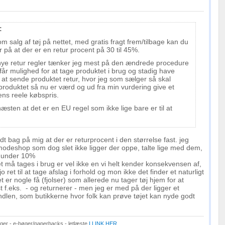
:
m salg af tøj på nettet, med gratis fragt frem/tilbage kan du
r på at der er en retur procent på 30 til 45%.
e nye retur regler tænker jeg mest på den ændrede procedure
år mulighed for at tage produktet i brug og stadig have
at sende produktet retur, hvor jeg som sælger så skal
roduktet så nu er værd og ud fra min vurdering give et
ens reele købspris.
æsten at det er en EU regel som ikke lige bare er til at
dt bag på mig at der er returprocent i den størrelse fast. jeg
odeshop som dog slet ikke ligger der oppe, talte lige med dem,
t under 10%
t må tages i brug er vel ikke en vi helt kender konsekvensen af,
ret til at tage afslag i forhold og mon ikke det finder et naturligt
et er nogle få (fjolser) som allerede nu tager tøj hjem for at
st f.eks. - og returnerer - men jeg er med på der ligger et
dlen, som butikkerne hvor folk kan prøve tøjet kan nyde godt
er - e-bøger/paperbacks - letlæste
I LINK HER