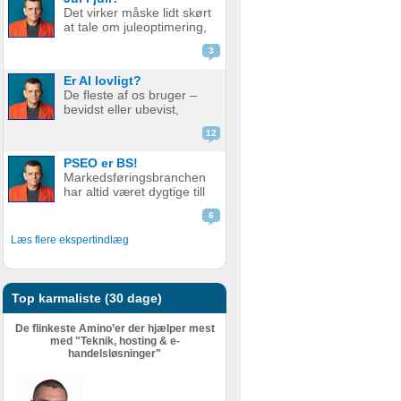
de bare ikke ranker så
Det virker måske lidt skørt
godt som før. Men er det
at tale om juleoptimering,
nu så slemt? Måske er det
mens vi stadig sveder
slet ikke så v...
3
under sommerens
hedebølge. Men der er
Er AI lovligt?
faktisk god grund til det.
De fleste af os bruger –
Alt for mange glemmer at
bevidst eller ubevist,
forberede deres website
værktøjer i dag som helt
eller web...
12
eller delvist bygger på AI.
Det er derfor relevant at
PSEO er BS!
stille spørgsmål ved, om
Markedsføringsbranchen
det er lovligt. AI er en
har altid været dygtige till
meget bred betegnelse
at pakke gammel fisk ind i
–...
6
nyt, skinnende papir.
Nogle gange lidt for
Læs flere ekspertindlæg
dygtige. Giv en støvet,
gammel strategi, eller en
metode der har fået
meget kr...
Top karmaliste (30 dage)
De flinkeste Amino’er der hjælper mest
med "Teknik, hosting & e-
handelsløsninger"