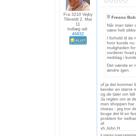
Fra 3210 Vejby
Fresno Bob
Tilmeldt 2. Mar
11
Når man taler o
Indlæg ialt:
være helt sikke
46832
I forhold til d
hvor kunde nu f
muligheden for 
vurderer hvad p
nedslag i kund
Det værste er n
ændre igen.
uf ja det kommer li
kender en større m
og de taler om lid
Ja reglen om at de
men shoppen har jo 
niveau - jeg tror d
bruge det til en fe
problem for nethan
af.
vh John H
6 stærke Ivæksætterbøg