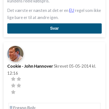
kundens reele købspris.
Det værste er næsten at det er en
EU
regel som ikke
lige bare er til at ændre igen.
Svar
Cookie - John Hannover
Skrevet
05-05-2014
kl.
12:16
Fresno Bob: