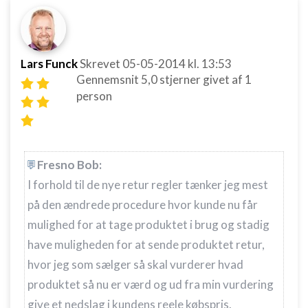
Bruge profiler til at vælge tilpasset
annoncering
Oprette profiler for at tilpasse indhold
Lars Funck
Skrevet
05-05-2014
kl. 13:53
Bruge profiler til at vælge tilpasset indhold
Gennemsnit
5,0
stjerner givet af
1
person
Måle annonceringseffektivitet
Måle indholdseffektivitet
Forstå målgrupper gennem statistikker eller
Fresno Bob:
kombinationer af oplysninger fra forskellige
I forhold til de nye retur regler tænker jeg mest
kilder
på den ændrede procedure hvor kunde nu får
Udvikle og forbedre tjenester
mulighed for at tage produktet i brug og stadig
Bruge begrænsede oplysninger til at vælge
have muligheden for at sende produktet retur,
indhold
hvor jeg som sælger så skal vurderer hvad
IAB Special Features:
produktet så nu er værd og ud fra min vurdering
Bruge præcise geografiske
give et nedslag i kundens reele købspris.