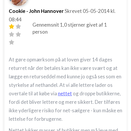
Cookie - John Hannover
Skrevet
05-05-2014
kl.
08:44
Gennemsnit
1,0
stjerner givet af
1
person
At gøre opmærksom på at loven giver 14 dages
returret når der betales kan ikke være svært og at
lægge en returseddel med kunne jo også ses som en
styrkelse af nethandel. At vi alle lettere lader os
overtale til at købe via
nettet
og droppe butikkerne,
fordi det bliver lettere og mere sikkert. Der tilføres
ikke yderligere risiko for net-sælgere - kun måske en
lettelse for forbrugerne.
Nettet lukker masser af butikker men må leve med,