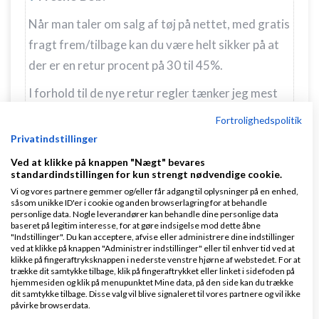
Når man taler om salg af tøj på nettet, med gratis
fragt frem/tilbage kan du være helt sikker på at
der er en retur procent på 30 til 45%.
I forhold til de nye retur regler tænker jeg mest
på den ændrede procedure hvor kunde nu får
Fortrolighedspolitik
mulighed for at tage produktet i brug og stadig
Privatindstillinger
have muligheden for at sende produktet retur,
Ved at klikke på knappen "Nægt" bevares
standardindstillingen for kun strengt nødvendige cookie.
hvor jeg som sælger så skal vurderer hvad
Vi og vores partnere gemmer og/eller får adgang til oplysninger på en enhed,
produktet så nu er værd og ud fra min vurdering
såsom unikke ID'er i cookie og anden browserlagring for at behandle
personlige data. Nogle leverandører kan behandle dine personlige data
give et nedslag i kundens reele købspris.
baseret på legitim interesse, for at gøre indsigelse mod dette åbne
"Indstillinger". Du kan acceptere, afvise eller administrere dine indstillinger
Det værste er næsten at det er en EU regel som
ved at klikke på knappen "Administrer indstillinger" eller til enhver tid ved at
klikke på fingeraftryksknappen i nederste venstre hjørne af webstedet. For at
ikke lige bare er til at ændre igen.
trække dit samtykke tilbage, klik på fingeraftrykket eller linket i sidefoden på
hjemmesiden og klik på menupunktet Mine data, på den side kan du trække
dit samtykke tilbage. Disse valg vil blive signaleret til vores partnere og vil ikke
uf ja det kommer lidt bag på mig at der er
påvirke browserdata.