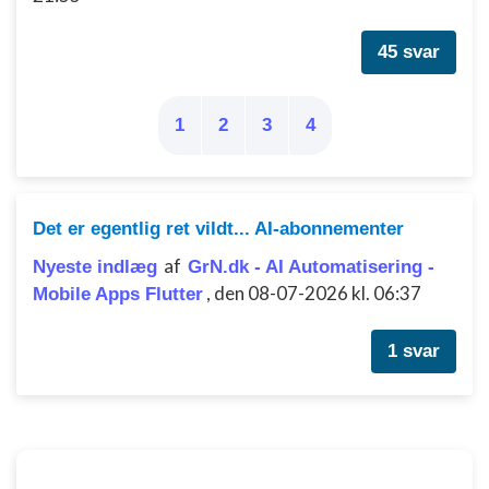
45 svar
1
2
3
4
Det er egentlig ret vildt... AI-abonnementer
af
Nyeste indlæg
GrN.dk - AI Automatisering -
,
den 08-07-2026 kl. 06:37
Mobile Apps Flutter
1 svar