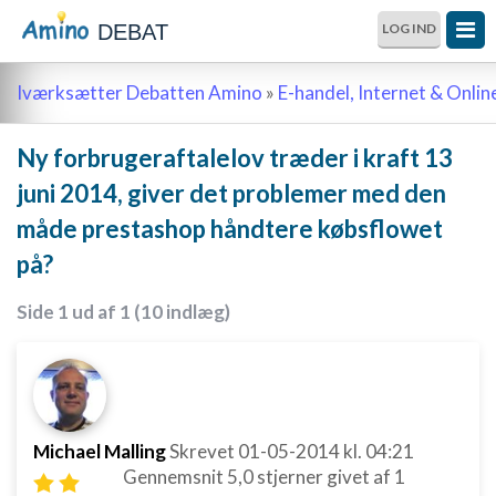
DEBAT
LOG IND
Iværksætter Debatten Amino
»
E-handel, Internet & Onli
Ny forbrugeraftalelov træder i kraft 13
juni 2014, giver det problemer med den
måde prestashop håndtere købsflowet
på?
Side 1 ud af 1 (10 indlæg)
Michael Malling
Skrevet
01-05-2014
kl. 04:21
Gennemsnit
5,0
stjerner givet af
1