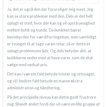
placeringsoplysninger
Ja, det er også den der foruroliger mig mest. Jeg
Identificere enheder baseret på aktivt
anmodede oplysninger
kan se store problemer med den. Dels er det helt
Ikke-IAB-behandlingsformål:
oplagt et sted, hvor der kan og vil opstå uenighed
mellem butik og kunde. Da butikken bærer
Nødvendig
bevisbyrden for værdiforringelsen, men samtidigt
Ydeevne
er tvunget til at tage varen retur, så er dette et
Funktionel
oplagt problemområde. Og dels betyder det, at
butikkerne ender med at have varer, som de skal
Annoncering / marketing
sælge med nedsat pris.
Det kan i værste fald betyde tvister og retssager,
og vil i bedste fald betyde en masse ekstra
administration og håndtering.
På det principielle niveau kan dette godt frustrere
mig. Blandt andet fordi der vil være en lille gruppe af