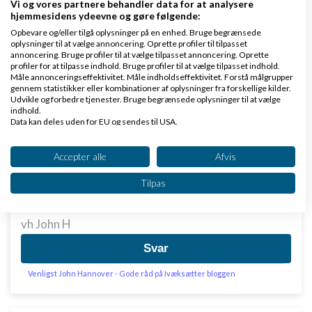
returprocent i den størrelse fast. jeg kender en
Vi og vores partnere behandler data for at analysere
hjemmesidens ydeevne og gøre følgende:
større modeshop som dog slet ikke ligger der oppe,
Opbevare og/eller tilgå oplysninger på en enhed. Bruge begrænsede
talte lige med dem, og de taler om lidt under 10%
oplysninger til at vælge annoncering. Oprette profiler til tilpasset
annoncering. Bruge profiler til at vælge tilpasset annoncering. Oprette
Ja reglen om at det må tages i brug er vel ikke en vi
profiler for at tilpasse indhold. Bruge profiler til at vælge tilpasset indhold.
Måle annonceringseffektivitet. Måle indholdseffektivitet. Forstå målgrupper
helt kender konsekvensen af, men shoppen har jo ret
gennem statistikker eller kombinationer af oplysninger fra forskellige kilder.
Udvikle og forbedre tjenester. Bruge begrænsede oplysninger til at vælge
til at tage afslag i forhold og mon ikke det finder et
indhold.
naturligt niveau - jeg tror det er nogle få (fjolser)
Data kan deles uden for EU og sendes til USA.
Dit samtykke og cookie gælder udelukkende for denne hjemmeside/app.
som allerede nu tager tøj hjem for at bruge det til en
Se partnerliste (2 IAB-leverandører)
Accepter alle
Afvis
fest f.eks. - og returnerer - men jeg er med på der
Vi bruger dine data til følgende formål:
ligger et problem for nethandlen, som butikkerne
Tilpas
IAB's behandlingsformål:
hvor folk kan prøve tøjet kan nyde godt af.
Opbevare og/eller tilgå oplysninger på en
vh John H
enhed
Svar
Bruge begrænsede oplysninger til at vælge
annoncering
Venligst John Hannover - Gode råd på Ivæksætter bloggen
Oprette profiler til tilpasset annoncering