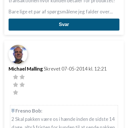
transaktionen hvor kunden betaler for produktet?
Bare lige et par af spørgsmålene jeg falder over...
Svar
Michael Malling
Skrevet
07-05-2014
kl. 12:21
Fresno Bob:
2 Skal pakken være os i hænde inden de sidste 14
dage, altså fristen for kunden til at sende pakken