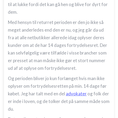
til at lukke fordi det kan gå hen og blive for dyrt for
dem.
Med hensyn til returret perioden er den jo ikke så
meget anderledes end den er nu, og jeg går da ud
fra at alle netbutikker allerede idag oplyser deres
kunder om at de har 14 dages fortrydelsesret. Der
kan selvfølgelig være tilfælde i visse brancher som
er presset at man måske ikke gør et stort nummer
ud af at oplyse om fortrydelsesret.
Og perioden bliver jo kun forlænget hvis man ikke
oplyser om fortrydelsesretten på min. 14 dage før
købet. Jeg har talt med en del
advokater
og folk der
er inde i loven, og de tolker det på samme måde som
du.