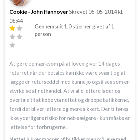
Cookie - John Hannover
Skrevet
05-05-2014
kl.
08:44
Gennemsnit
1,0
stjerner givet af
1
person
At gøre opmærksom på at loven giver 14 dages
returret når der betales kan ikke være svært og at
lægge en returseddel med kunne jo også ses som en
styrkelse af nethandel. At vi alle lettere lader os
overtale til at købe via nettet og droppe butikkerne,
fordi det bliver lettere og mere sikkert. Der tilføres
ikke yderligere risiko for net-sælgere - kun måske en
lettelse for forbrugerne.
Nettet lukker masser af butikker men må leve med,