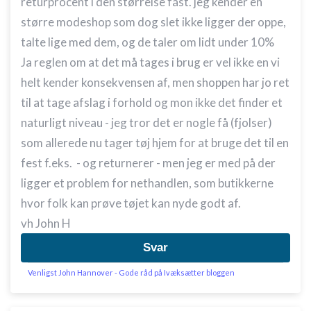
returprocent i den størrelse fast. jeg kender en
større modeshop som dog slet ikke ligger der oppe,
talte lige med dem, og de taler om lidt under 10%
Ja reglen om at det må tages i brug er vel ikke en vi
helt kender konsekvensen af, men shoppen har jo ret
til at tage afslag i forhold og mon ikke det finder et
naturligt niveau - jeg tror det er nogle få (fjolser)
som allerede nu tager tøj hjem for at bruge det til en
fest f.eks. - og returnerer - men jeg er med på der
ligger et problem for nethandlen, som butikkerne
hvor folk kan prøve tøjet kan nyde godt af.
vh John H
Svar
Venligst John Hannover - Gode råd på Ivæksætter bloggen