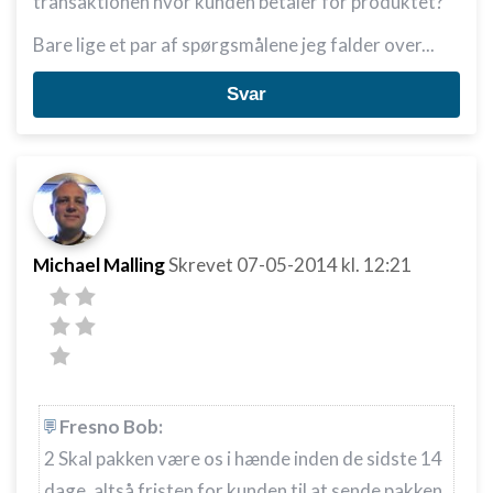
transaktionen hvor kunden betaler for produktet?
Bare lige et par af spørgsmålene jeg falder over...
Svar
Michael Malling
Skrevet
07-05-2014
kl. 12:21
Fresno Bob:
2 Skal pakken være os i hænde inden de sidste 14
dage, altså fristen for kunden til at sende pakken