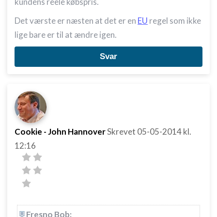
kundens reele købspris.
Det værste er næsten at det er en
EU
regel som ikke
lige bare er til at ændre igen.
Svar
Cookie - John Hannover
Skrevet
05-05-2014
kl.
12:16
Fresno Bob: