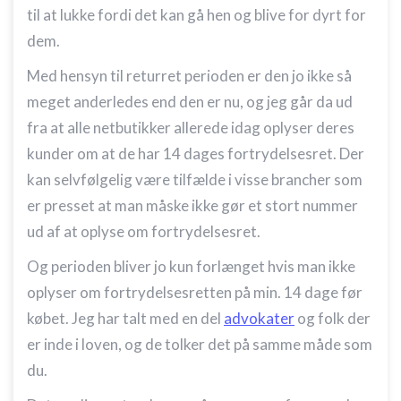
til at lukke fordi det kan gå hen og blive for dyrt for
dem.
Med hensyn til returret perioden er den jo ikke så
meget anderledes end den er nu, og jeg går da ud
fra at alle netbutikker allerede idag oplyser deres
kunder om at de har 14 dages fortrydelsesret. Der
kan selvfølgelig være tilfælde i visse brancher som
er presset at man måske ikke gør et stort nummer
ud af at oplyse om fortrydelsesret.
Og perioden bliver jo kun forlænget hvis man ikke
oplyser om fortrydelsesretten på min. 14 dage før
købet. Jeg har talt med en del
advokater
og folk der
er inde i loven, og de tolker det på samme måde som
du.