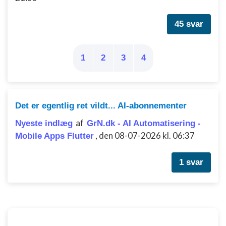
45 svar
1
2
3
4
Det er egentlig ret vildt... AI-abonnementer
af
Nyeste indlæg
GrN.dk - AI Automatisering -
,
den 08-07-2026 kl. 06:37
Mobile Apps Flutter
1 svar