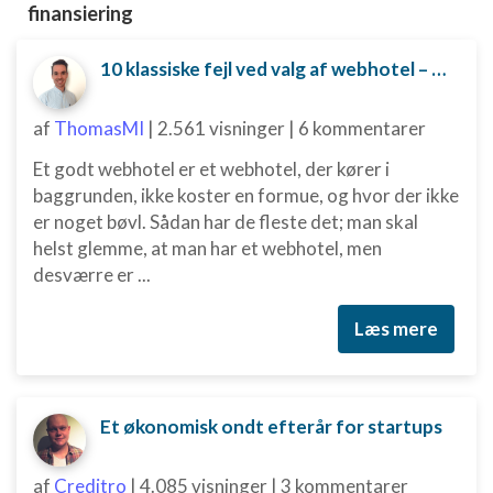
finansiering
10 klassiske fejl ved valg af webhotel – og hvordan du undgår dem
af
ThomasMI
|
2.561 visninger
|
6 kommentarer
Et godt webhotel er et webhotel, der kører i
baggrunden, ikke koster en formue, og hvor der ikke
er noget bøvl. Sådan har de fleste det; man skal
helst glemme, at man har et webhotel, men
desværre er ...
Læs mere
Et økonomisk ondt efterår for startups
af
Creditro
|
4.085 visninger
|
3 kommentarer