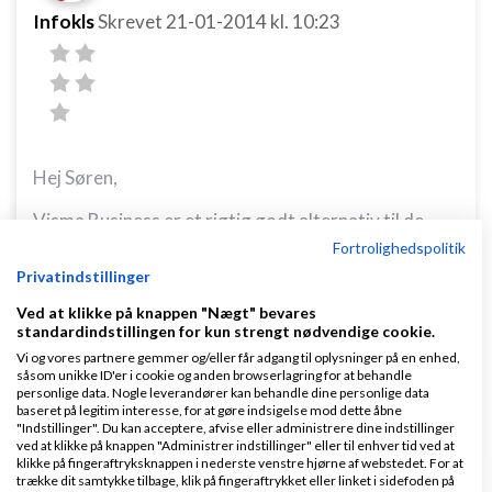
Infokls
Skrevet
21-01-2014
kl. 10:23
Hej Søren,
Visma Business er et rigtig godt alternativ til de
Fortrolighedspolitik
foreslåede systemer. Se mere på
Privatindstillinger
www.infosolution.dk
Ved at klikke på knappen "Nægt" bevares
Venlig Hilsen
standardindstillingen for kun strengt nødvendige cookie.
Vi og vores partnere gemmer og/eller får adgang til oplysninger på en enhed,
Klaus Laudrup
såsom unikke ID'er i cookie og anden browserlagring for at behandle
personlige data. Nogle leverandører kan behandle dine personlige data
baseret på legitim interesse, for at gøre indsigelse mod dette åbne
Svar
"Indstillinger". Du kan acceptere, afvise eller administrere dine indstillinger
ved at klikke på knappen "Administrer indstillinger" eller til enhver tid ved at
klikke på fingeraftryksknappen i nederste venstre hjørne af webstedet. For at
trække dit samtykke tilbage, klik på fingeraftrykket eller linket i sidefoden på