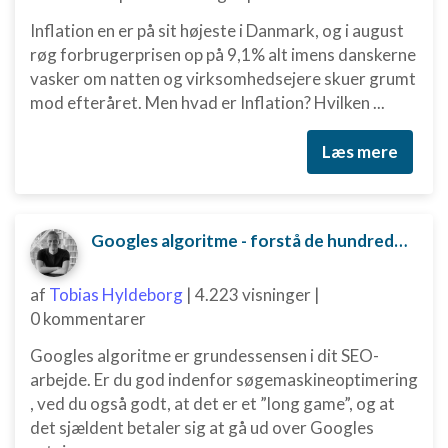
Inflation en er på sit højeste i Danmark, og i august
røg forbrugerprisen op på 9,1% alt imens danskerne
vasker om natten og virksomhedsejere skuer grumt
mod efteråret. Men hvad er Inflation? Hvilken ...
Læs mere
Googles algoritme - forstå de hundredvis af parametre bag
af
Tobias Hyldeborg
|
4.223 visninger
|
0 kommentarer
Googles algoritme er grundessensen i dit SEO-
arbejde. Er du god indenfor søgemaskineoptimering
, ved du også godt, at det er et ”long game”, og at
det sjældent betaler sig at gå ud over Googles