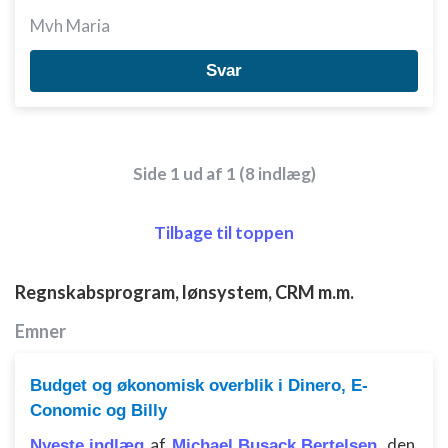
Mvh Maria
Oprette profiler til tilpasset annoncering
Svar
Bruge profiler til at vælge tilpasset
annoncering
Oprette profiler for at tilpasse indhold
Bruge profiler til at vælge tilpasset indhold
Side 1 ud af 1 (8 indlæg)
Måle annonceringseffektivitet
Tilbage til toppen
Måle indholdseffektivitet
Regnskabsprogram, lønsystem, CRM m.m.
Forstå målgrupper gennem statistikker eller
kombinationer af oplysninger fra forskellige
kilder
Emner
Udvikle og forbedre tjenester
Budget og økonomisk overblik i Dinero, E-
Conomic og Billy
Bruge begrænsede oplysninger til at vælge
indhold
af
,
den
Nyeste indlæg
Michael Busack Bertelsen