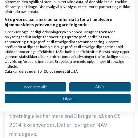
hjemmesiden og klik på menupunktet Mine data, på den side kan du trække
dit samtykke tilbage. Disse valg vil blive signaleret til vores partnere og vil ikke
påvirke browserdata.
Vi og vores partnere behandler data for at analysere
hjemmesidens ydeevne og gøre følgende:
Maria F
Skrevet
21-01-2014
kl. 17:20
Opbevare og/eller tilgå oplysninger på en enhed. Bruge begrænsede
oplysninger til at vælge annoncering. Oprette profiler til tilpasset
annoncering. Bruge profiler til at vælge tilpasset annoncering. Oprette
profiler for at tilpasse indhold. Bruge profiler til at vælge tilpasset indhold.
Måle annonceringseffektivitet. Måle indholdseffektivitet. Forstå målgrupper
gennem statistikker eller kombinationer af oplysninger fra forskellige kilder.
Udvikle og forbedre tjenester. Bruge begrænsede oplysninger til at vælge
indhold.
Data kan deles uden for EU og sendes til USA.
Rico_Nielsen:
Dit samtykke og cookie gælder udelukkende for denne hjemmeside/app.
Regnskabsprogrammet "C5 2014" kan sagtens
Se partnerliste (2 IAB-leverandører)
Accepter alle
Afvis
håndtere lagerstyring
Vi bruger dine data til følgende formål:
Tilpas
IAB's behandlingsformål:
Men skal du have så meget som en lille forkølet
Opbevare og/eller tilgå oplysninger på en
tilretning eller har mere end 3 brugere, så kan C5
enhed
2014 ikke anvendes. Det er i øvrigt en NAV i
Bruge begrænsede oplysninger til at vælge
miniudgave.
annoncering