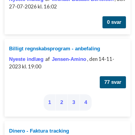
IAB Special Features:
27-07-2026 kl. 16:02
Bruge præcise geografiske
placeringsoplysninger
0 svar
Identificere enheder baseret på aktivt
anmodede oplysninger
Ikke-IAB-behandlingsformål:
Billigt regnskabsprogram - anbefaling
Nødvendig
af
,
den 14-11-
Nyeste indlæg
Jensen-Amino
2023 kl. 19:00
Ydeevne
Funktionel
77 svar
Annoncering / marketing
1
2
3
4
Dinero - Faktura tracking