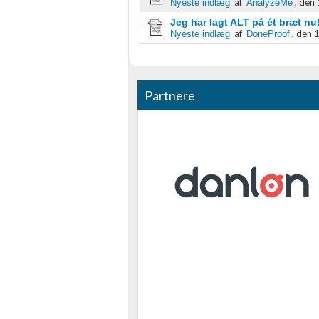
af
,
den 
Nyeste indlæg
AnalyzeMe
Ydeevne
Jeg har lagt ALT på ét bræt n
Funktionel
af
,
den 1
Nyeste indlæg
DoneProof
Annoncering / marketing
Partnere