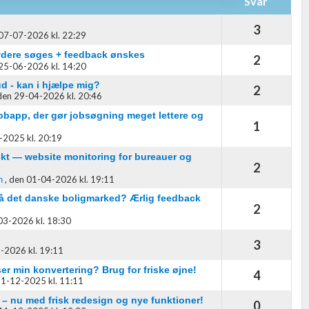
Svar
3
07-07-2026 kl. 22:29
dere søges + feedback ønskes
2
25-06-2026 kl. 14:20
d - kan i hjælpe mig?
2
den 29-04-2026 kl. 20:46
oplysninger fra forskellige
jobapp, der gør jobsøgning meget lettere og
1
-2025 kl. 20:19
kt — website monitoring for bureauer og
2
,
den 01-04-2026 kl. 19:11
n
 på det danske boligmarked? Ærlig feedback
2
03-2026 kl. 18:30
3
-2026 kl. 19:11
r min konvertering? Brug for friske øjne!
4
1-12-2025 kl. 11:11
 – nu med frisk redesign og nye funktioner!
0