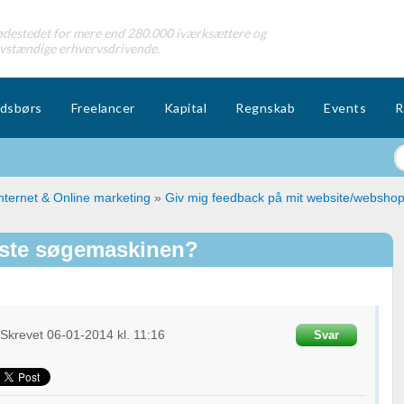
destedet for mere end 280.000 iværksættere og
lvstændige erhvervsdrivende.
dsbørs
Freelancer
Kapital
Regnskab
Events
R
nternet & Online marketing
»
Giv mig feedback på mit website/websho
este søgemaskinen?
Skrevet
06-01-2014
kl. 11:16
Svar