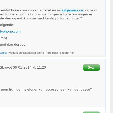
yTrendyPhone.com implementeret en ny
søgemaskine
, og vi vil
den fungere optimalt - vi vil derfor gerne høre om nogen er
teste den og evt. komme med forslag til forbedringer?
følgende:
ndyphone.com
eren)
 god dag derude
kegrej
, Waders og fiskeudstyr online - Køb billigt fiskegrej her!
Skrevet
06-01-2014
kl. 11:20
Svar
men fik ingen telefoner kun accessories - kan det passe?