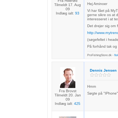
Fra Hillerød
Hej Aminoer
Tilmeldt 17. Aug
09
Vi har fået på M
Indlæg ialt:
93
gerne sikre os at 
interesseret i at 
Det drejer sig om 
http://www.mytre
(søgefeltet i head
På forhånd tak og
ProFishingStore.dk -
fis
Dennis Jensen
Hmm
Fra Brovst
Søgte på "IPhone" 
Tilmeldt 20. Jan
09
Indlæg ialt:
425