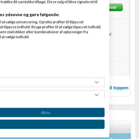
kke dit samtykke tilbage. Disse valg vil blive signaleret til
ard
Skrevet
06-01-2014
kl. 11:53
Svar
ns ydeevne og gøre følgende:
at vælge annoncering. Oprette profiler til tilpasset
t tilpasse indhold. Bruge profiler til at vælge tilpasset indhold.
em statistikker eller kombinationer af oplysninger fra
ne 4 case og forventede at komme ind på jeres side med
l at vælge indhold.
n iPhone 4 og det gjorde jeg.
r den vel optimalt.
nt hos Doneco ApS / www.bogført.dk
Tilbage til toppen
Afvis
te/webshop