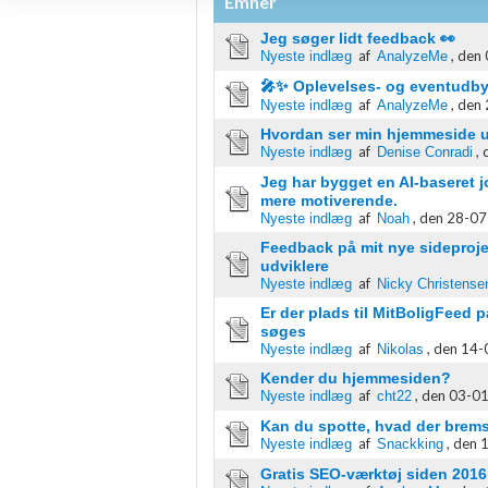
Emner
Bruge profiler til at vælge tilpasset indhold
Jeg søger lidt feedback 👀
af
,
den 
Nyeste indlæg
AnalyzeMe
Måle annonceringseffektivitet
🎤✨ Oplevelses- og eventudby
af
,
den 
Nyeste indlæg
AnalyzeMe
Måle indholdseffektivitet
Hvordan ser min hjemmeside u
af
,
Nyeste indlæg
Denise Conradi
Forstå målgrupper gennem statistikker eller kombinationer af 
kilder
Jeg har bygget en AI-baseret 
mere motiverende.
af
,
den 28-07
Nyeste indlæg
Noah
Udvikle og forbedre tjenester
Feedback på mit nye sideproje
Bruge begrænsede oplysninger til at vælge indhold
udviklere
af
Nyeste indlæg
Nicky Christense
IAB Special Features:
Er der plads til MitBoligFeed
søges
Bruge præcise geografiske placeringsoplysninger
af
,
den 14-
Nyeste indlæg
Nikolas
Kender du hjemmesiden?
Identificere enheder baseret på aktivt anmodede oplysninger
af
,
den 03-01
Nyeste indlæg
cht22
Ikke-IAB-behandlingsformål:
Kan du spotte, hvad der bremse
af
,
den 1
Nyeste indlæg
Snackking
Nødvendig
Gratis SEO-værktøj siden 2016