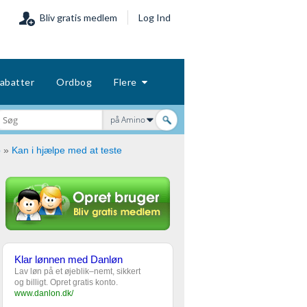
Bliv gratis medlem
Log Ind
abatter
Ordbog
Flere
på Amino
p
»
Kan i hjælpe med at teste
Klar lønnen med Danløn
Lav løn på et øjeblik–nemt, sikkert
og billigt. Opret gratis konto.
www.danlon.dk/