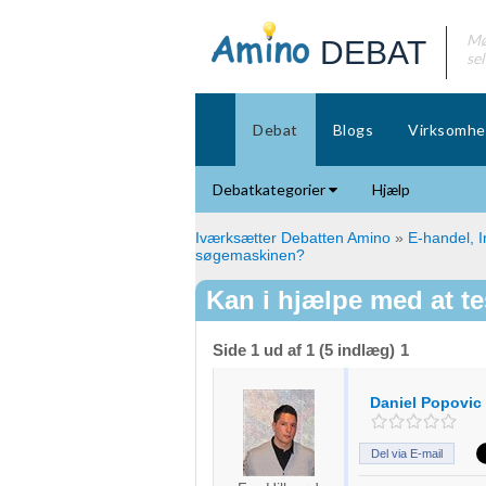
Mø
DEBAT
se
Debat
Blogs
Virksomhe
Debatkategorier
Hjælp
Iværksætter Debatten Amino
»
E-handel, I
søgemaskinen?
Kan i hjælpe med at t
Side 1 ud af 1 (5 indlæg)
1
Daniel Popovic
Del via E-mail