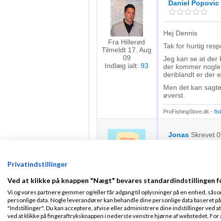
Daniel Popovic
Hej Dennis
Fra Hillerød
Tak for hurtig res
Tilmeldt 17. Aug
09
Jeg kan se at der 
Indlæg ialt:
93
der kommer nogl
deriblandt er der
Men det kan sagten
øverst.
ProFishingStore.dk -
fis
Jonas
Skrevet
0
Privatindstillinger
fin system, men må
øverst! :)
Fra Nørre Snede
Ved at klikke på knappen "Nægt" bevares standardindstillingen f
Tilmeldt 29. Dec
13
Vi og vores partnere gemmer og/eller får adgang til oplysninger på en enhed, såso
Indlæg ialt:
9
personlige data. Nogle leverandører kan behandle dine personlige data baseret på 
"Indstillinger". Du kan acceptere, afvise eller administrere dine indstillinger ved at
ved at klikke på fingeraftryksknappen i nederste venstre hjørne af webstedet. For at