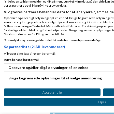
i sidefoden på hjemmesiden og klik på menupunktet Mine data, på den side kan du træ
vores partnere og vil ikke påvirke browserdata.
Søren Nederga
Vi og vores partnere behandler data for at analysere hjemmeside
Opbevare og/eller tilgå oplysninger på en enhed. Bruge begrænsede oplysninger til 
Hej Daniel,
annoncering. Bruge profiler til at vælge tilpasset annoncering. Oprette profiler for a
Fra Aalborg
Måle annonceringseffektivitet. Måle indholdseffektivitet. Forstå målgrupper genn
Jeg søgte på iPho
Tilmeldt 6. Jan
forskellige kilder. Udvikle og forbedre tjenester. Bruge begrænsede oplysninger ti
diverse
cases til e
14
Data kan deles uden for EU og sendes til USA.
Indlæg ialt:
27
Så ud fra det virke
Dit samtykke og cookie gælder udelukkende for denne hjemmeside/app.
Vh Søren
Se partnerliste (2 IAB-leverandører)
Vi bruger dine data til følgende formål:
Markedsføringspraktika
IAB's behandlingsformål:
Side 1 ud af 1 (5 indlæg)
Opbevare og/eller tilgå oplysninger på en enhed
RSS-feed
Bruge begrænsede oplysninger til at vælge annoncering
Oprette profiler til tilpasset annoncering
Accepter alle
Bruge profiler til at vælge tilpasset annoncering
Tilpas
Giv mig feedback på mit websi
Oprette profiler for at tilpasse indhold