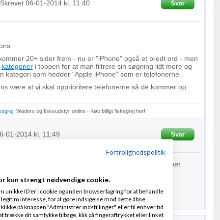
Skrevet
06-01-2014
kl. 11:40
Svar
pons.
kommer 20+ sider frem - nu er "iPhone" også et bredt ord - men
e
kategorier
i toppen for at man filtrere sin søgning lidt mere og
 en kategori som hedder "Apple iPhone" som er telefonerne.
s være at vi skal opprioritere telefonerne så de kommer op
kegrej
, Waders og fiskeudstyr online - Køb billigt fiskegrej her!
6-01-2014
kl. 11:49
Svar
Fortrolighedspolitik
ske overveje at få selve telefoner og der præciser navnet
or kun strengt nødvendige cookie.
m unikke ID'er i cookie og anden browserlagring for at behandle
legitim interesse, for at gøre indsigelse mod dette åbne
 klikke på knappen "Administrer indstillinger" eller til enhver tid
 trække dit samtykke tilbage, klik på fingeraftrykket eller linket