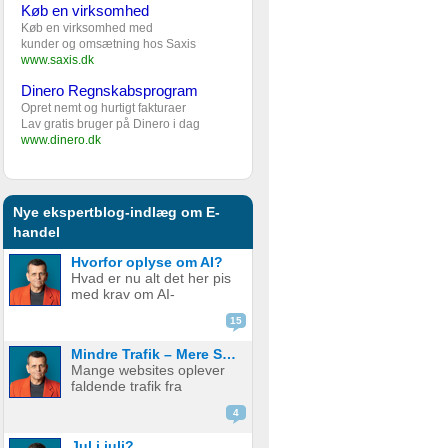
Køb en virksomhed
Køb en virksomhed med
kunder og omsætning hos Saxis
www.saxis.dk
Dinero Regnskabsprogram
Opret nemt og hurtigt fakturaer
Lav gratis bruger på Dinero i dag
www.dinero.dk
Nye ekspertblog-indlæg om E-
handel
Hvorfor oplyse om AI?
Hvad er nu alt det her pis
med krav om AI-
disclaimere? YouTube vil
15
have det. Spotify vil have
det. Og andre platforme
Mindre Trafik – Mere Salg
hopper også med på
Mange websites oplever
vognen. Men… hvorfor
faldende trafik fra
egentlig? OK, boomer –
søgemaskiner som
hvad er logikken he...
4
Google. Nogle mistænker
at det skyldes AI. Andre at
Jul i juli?