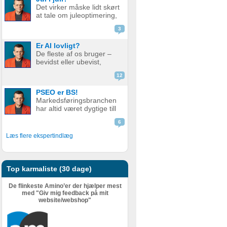
de bare ikke ranker så
Det virker måske lidt skørt
godt som før. Men er det
at tale om juleoptimering,
nu så slemt? Måske er det
mens vi stadig sveder
slet ikke så v...
3
under sommerens
hedebølge. Men der er
Er AI lovligt?
faktisk god grund til det.
De fleste af os bruger –
Alt for mange glemmer at
bevidst eller ubevist,
forberede deres website
værktøjer i dag som helt
eller web...
12
eller delvist bygger på AI.
Det er derfor relevant at
PSEO er BS!
stille spørgsmål ved, om
Markedsføringsbranchen
det er lovligt. AI er en
har altid været dygtige till
meget bred betegnelse
at pakke gammel fisk ind i
–...
6
nyt, skinnende papir.
Nogle gange lidt for
Læs flere ekspertindlæg
dygtige. Giv en støvet,
gammel strategi, eller en
metode der har fået
meget kr...
Top karmaliste (30 dage)
De flinkeste Amino’er der hjælper mest
med "Giv mig feedback på mit
website/webshop"