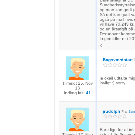
Bare skægt at DU m
Forstå målgrupper gennem statistikker eller kombinationer af 
Sundhedsstyrrelse
kilder
og man kan godt g
Så det kan godt væ
Udvikle og forbedre tjenester
også på mail hvis 
vil have 79.249 kr
og en årsafgift på
Bruge begrænsede oplysninger til at vælge indhold
Derudover komme
lægemidler er i 20
IAB Special Features:
K
Bruge præcise geografiske placeringsoplysninger
Bagsværdstart
Identificere enheder baseret på aktivt anmodede oplysninger
Ikke-IAB-behandlingsformål:
ja okaii udtalte mi
Nødvendig
lovligt :) sorry
Tilmeldt 25. Nov
13
Indlæg ialt:
41
Ydeevne
Funktionel
jrudolph
Fra
San
Annoncering / marketing
Bare lige for at i
sider, http://esmog
Tilmeldt 17. Nov