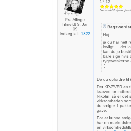
17:12
Gennemsnit
5,0
stjerner givet a
Fra Allinge
Tilmeldt 9. Jan
Bagsværdst
09
Indlæg ialt:
1822
Hej
ja du har helt 
lovligt..... det
kan du jo bestil
bare sige hvis 
rygevæskerne og
:)
De du opfordre til 
Det KRÆVER en til
kræves for indførs
Nikotin, så er det s
virksomheden som g
du sælger 1 pakke 
gave.
For at kunne sælg
har en
markedsføri
en
virksomhedstil