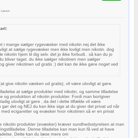
f
1
person
art:
ret i mange sælger rygevæsker med nikotin nej det ikke
 lovligt at sælge rygevæsker men ikke lovligt men nikotin. dog
le nikotin hjem til dig selv. det jo ikke forbudt.. så kan du jo
du bliver taget. du ikke sælger nikotinen men sælger
 giver nikotinen ud gratis :) det kan de ikke gøre noget ved
(at give nikotin væsken ud gratis), vil være ulovligt at gøre.
ladelse at sælge produkter med nikotin, og samme tilladelse
le og produktion af nikotin produkter. Fordi man bortgiver
tadig ulovligt at gøre , da det i dette tilfælde vil være
ør det og NEJ du kan ikke sige at du giver det privat ud når
med ecigaretter og evæsker hvor nikotinen så er en privat
e nikotin produkter (evæsker) kræver sundhedsstyrelsen at man
ngstilladelse. Denne tilladelse kan man kun få ved at have
ladelse. Dette kan du læse mere om