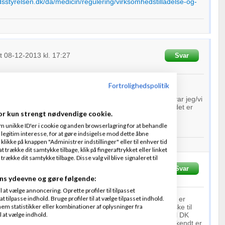
dsstyrelsen.dk/da/medicin/regulering/virksomhedstilladelse-og-
et
08-12-2013
kl. 17:27
Svar
Fortrolighedspolitik
 svar, det er HELT perfekt. Det var lidt mere sådan et svar jeg/vi
 vi meget glade for. Nu vil vi kigge lidt på det, og så om det er
or kun strengt nødvendige cookie.
ejdes videre med.
m unikke ID'er i cookie og anden browserlagring for at behandle
DE tak for linket og dit fine svar.
legitim interesse, for at gøre indsigelse mod dette åbne
 klikke på knappen "Administrer indstillinger" eller til enhver tid
 trække dit samtykke tilbage, klik på fingeraftrykket eller linket
kke dit samtykke tilbage. Disse valg vil blive signaleret til
sen
Skrevet
09-12-2013
kl. 12:56
Svar
ns ydeevne og gøre følgende:
at vælge annoncering. Oprette profiler til tilpasset
t tilpasse indhold. Bruge profiler til at vælge tilpasset indhold.
 spørge dem som sælger nikotin til Danmark, shops som er
em statistikker eller kombinationer af oplysninger fra
ge og andre steder hvor man lovligt kan købe nikotin væske til
l at vælge indhold.
 får din ven procenter af dette, og de må gerne sælge til DK
n DK
webshops
som ikke må sælge til DK kunder, mig bekendt er