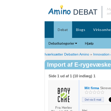
Mø
DEBAT
se
Debat
Blogs
Virksomhe
Debatkategorier
Hjælp
Iværksætter Debatten Amino
»
Innovation
Import af E-rygevæske
Side 1 ud af 1 (10 indlæg)
1
Mit firma
Skrev
Del via E-mail
Fra Herlev
Hej