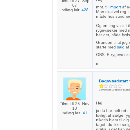
Tilmeldt 27. Sep
07
mht. til
import
af e
Indlæg ialt:
428
Man skal vel reg. 
måde hos sundhe
Og en ting vi slet 
rygevæsker med nik
har det, både fys
Grunden til at jeg
starte med
salg
af
OBS: E-rygevæske s
K
Bagsværdstart
Gennemsnit
1,0
stjerner givet a
Hej
Tilmeldt 25. Nov
13
ja du har helt ret 
Indlæg ialt:
41
lovligt at sælge ry
nikotin hjem til dig
taget. du ikke sæl
gratis :) det kan d