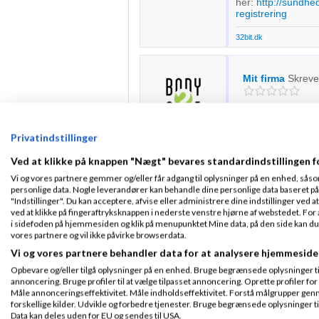
her:
http://sundhe
registrering
32bit.dk
Mit firma
Skrev
Hej Kim
Fra Herlev
Privatindstillinger
Tusinde tak for det
Tilmeldt 27. Sep
søgte efter. Det er
07
Ved at klikke på knappen "Nægt" bevares standardindstillingen f
noget der skal arb
Indlæg ialt:
428
Vi og vores partnere gemmer og/eller får adgang til oplysninger på en enhed, såso
Endnu engang TUSIN
personlige data. Nogle leverandører kan behandle dine personlige data baseret på 
"Indstillinger". Du kan acceptere, afvise eller administrere dine indstillinger ved at
K
ved at klikke på fingeraftryksknappen i nederste venstre hjørne af webstedet. For at
i sidefoden på hjemmesiden og klik på menupunktet Mine data, på den side kan du træ
vores partnere og vil ikke påvirke browserdata.
Johnny Andrea
Vi og vores partnere behandler data for at analysere hjemmeside
Opbevare og/eller tilgå oplysninger på en enhed. Bruge begrænsede oplysninger til 
annoncering. Bruge profiler til at vælge tilpasset annoncering. Oprette profiler for a
Tror mere du skal
Måle annonceringseffektivitet. Måle indholdseffektivitet. Forstå målgrupper genn
lokaliseret i Sveri
Fra
forskellige kilder. Udvikle og forbedre tjenester. Bruge begrænsede oplysninger ti
eget forbrug, også
Frederikshavn
Data kan deles uden for EU og sendes til USA.
kunder, det er ku
Tilmeldt 28. Jul