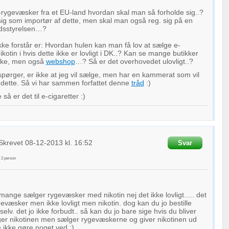
-rygevæsker fra et EU-land hvordan skal man så forholde sig..?
sig som importør af dette, men skal man også reg. sig på en
dsstyrelsen…?
ikke forstår er: Hvordan hulen kan man få lov at sælge e-
otin i hvis dette ikke er lovligt i DK..? Kan se mange butikker
iske, men også
webshop
…? Så er det overhovedet ulovligt..?
 spørger, er ikke at jeg vil sælge, men har en kammerat som vil
 dette. Så vi har sammen forfattet denne
tråd
:)
å er det til e-cigaretter :)
Skrevet
08-12-2013
kl. 16:52
Svar
f
2
person
i mange sælger rygevæsker med nikotin nej det ikke lovligt..... det
gevæsker men ikke lovligt men nikotin. dog kan du jo bestille
 selv. det jo ikke forbudt.. så kan du jo bare sige hvis du bliver
ger nikotinen men sælger rygevæskerne og giver nikotinen ud
e ikke gøre noget ved :)