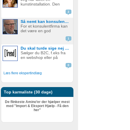
indholdet og ordlyden af
kunstinstallation. Den
de forskellige kontrakter.
hedder “Prioriterer”. Den
Denne guide er der...
2
er ikke til salg, men du
kan sagtens lave den selv.
Så nemt kan konsulentfiramer opnå markant mere medieomtale
Se hvor fin den er: For et
For et konsulentfirma kan
år siden tog jeg et virkelig
det være en god
skarpt blik på mig selv,
mediehistorie, hvis I har
m...
1
udviklet en ny metode til
eksempelvis at optimere
Du skal turde sige nej tak!
planlægning eller øge
Sælger du B2C, f.eks fra
medarbejdereffektiviteten i
en webshop eller på
produktionsvirksomheder.
andre måder, er dette
Eller n...
0
indlæg ikke interessant for
dig, du skal bare fortsætte
Læs flere ekspertindlæg
med at sælge løs. Der
foregår nemlig på en
meget anderledes måde,
end når det...
Top karmaliste (30 dage)
De flinkeste Amino’er der hjælper mest
med "Import & Eksport Hjælp - Få den
her"