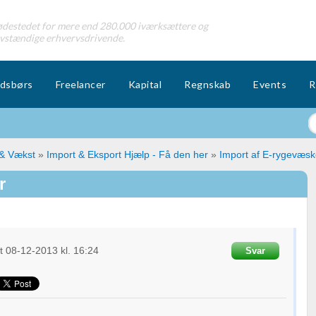
destedet for mere end 280.000 iværksættere og
lvstændige erhvervsdrivende.
dsbørs
Freelancer
Kapital
Regnskab
Events
R
 & Vækst
»
Import & Eksport Hjælp - Få den her
»
Import af E-rygevæsk
r
et
08-12-2013
kl. 16:24
Svar