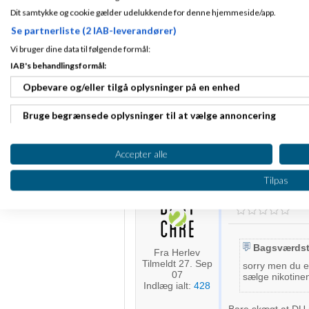
det denne måde det
13
Dit samtykke og cookie gælder udelukkende for denne hjemmeside/app.
viden... Underligt, 
Indlæg ialt:
93
Se partnerliste (2 IAB-leverandører)
Hilsen Johnny....
Vi bruger dine data til følgende formål:
IAB's behandlingsformål:
Bagsværdstart
Opbevare og/eller tilgå oplysninger på en enhed
Gennemsnit
1,0
stjerner givet a
Bruge begrænsede oplysninger til at vælge annoncering
sorry men du er hel
Tilmeldt 25. Nov
nikotinen i danmar
13
Oprette profiler til tilpasset annoncering
hvordan han for si
Indlæg ialt:
41
Accepter alle
Bruge profiler til at vælge tilpasset annoncering
Tilpas
Mit firma
Skrev
Oprette profiler for at tilpasse indhold
Bruge profiler til at vælge tilpasset indhold
Bagsværdst
Fra Herlev
Måle annonceringseffektivitet
Tilmeldt 27. Sep
sorry men du er
07
sælge nikotine
Måle indholdseffektivitet
Indlæg ialt:
428