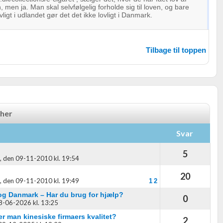
 men ja. Man skal selvfølgelig forholde sig til loven, og bare
vligt i udlandet gør det det ikke lovligt i Danmark.
Tilbage til toppen
 her
Svar
5
,
den 09-11-2010 kl. 19:54
20
,
den 09-11-2010 kl. 19:49
1
2
og Danmark – Har du brug for hjælp?
0
8-06-2026 kl. 13:25
r man kinesiske firmaers kvalitet?
2