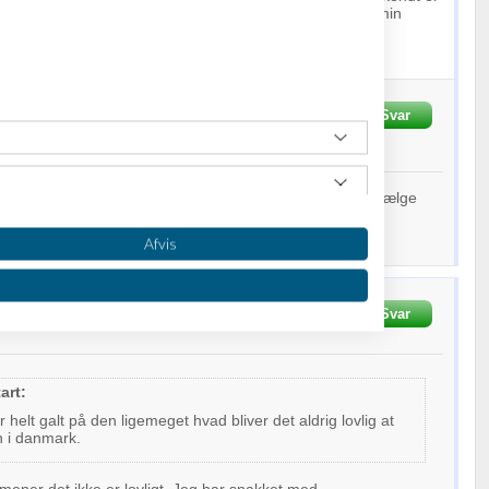
 foregår på i dag, og er vist 100 procent lovligt ifølge min
JA, men lovligt, JA...
Skrevet
12-12-2013
kl. 21:20
Svar
f
1
person
t galt på den ligemeget hvad bliver det aldrig lovlig at sælge
k ... kender reglerne da min stedfar har en butik. og ved
n men han for den ikke for sverige af
Afvis
et
12-12-2013
kl. 21:30
Svar
art:
 helt galt på den ligemeget hvad bliver det aldrig lovlig at
n i danmark.