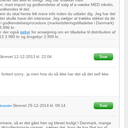
ener det ikke er lovligt. Jeg har snakket med
oplysninger fra forskellige
n, med import og godkendelse af salg af e-væske MED nikotin,
odkendes til det.
re du skal hente lidt mere info inden du udtaler dig. Jeg har det
det skulle have din interesse. Jeg vælger at trække stikket da de
. i godkendelsesprocedure (markedsføringstilladelse i Danmark)
 8.896 kr.
r der også
gebyr
for ansøgning om en tilladelse til distribution af
13 3.980 kr og årsgebyr 3.999 kr.
Skrevet
12-12-2013
kl. 22:04
Svar
g forkert sorry.. ja men hvis du så ikke har det så det self ikke
Skrevet
29-12-2014
kl. 09:14
Svar
dmanden
nformere, så er det gået hen og blevet lovligt I Danmark, mange
.dk/collections/e-cigaret , sælger det, hvor de har fået lov af