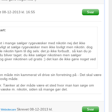
et
08-12-2013
kl. 16:55
Svar
art:
ret i mange sælger rygevæsker med nikotin nej det ikke
 lovligt at sælge rygevæsker men ikke lovligt men nikotin. dog
le nikotin hjem til dig selv. det jo ikke forbudt.. så kan du jo
du bliver taget. du ikke sælger nikotinen men sælger
 giver nikotinen ud gratis :) det kan de ikke gøre noget ved
en måde min kammerat vil drive sin forretning på - Det skal være
lovlig måde.
var. Tænker at der måde være et sted hvor man kan søge om
 af væske m. nikotin, siden så mange gør det.
Skrevet
08-12-2013
kl.
Svar
a
Websitecare