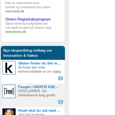
Køb en virksomhed med
kunder og omsætning hos Saxis
www.saxis.dk
Dinero Regnskabsprogram
Opret nemt og hurtigt fakturaer
Lav gratis bruger på Dinero i dag
www.dinero.dk
Nye ekspertblog-indlæg om
Innovation & Vækst
Sådan finder du det rette erhvervslokale til din virksomhed
At finde det rette
erhvervslokale er en vigtig
beslutning for enhver
0
virksomhed. Lokalet bliver
rammen om
Fanget i GRATIS HJEMMESIDE fælden? Sådan kan du måske komme ud af aftalen
arbejdsdagen, kulturen,
DISCLAIMER: Da
kundemøderne og
selskaberne bag gratis
udviklingen på både kort
hjemmesider har
og lang sigt. Derfor er det
8
forskellige kontrakter, som
a...
jævnligt justeres, kan der
Hvad skal du stå med om et år?
være stor forskel på
Jeg har lavet en