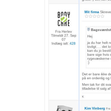
Mit firma
Skrev
Bagsværdst
Fra Herlev
Tilmeldt 27. Sep
Hej
07
ja du har helt 
Indlæg ialt:
428
lovligt..... det
kan du jo bestil
bare sige hvis 
rygevæskerne og
:)
Det er bare ikke d
på en ordenlig og 
Men tak for dit s
tilladelse til salg
K
Kim Vinberg
Fr