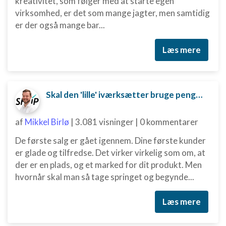
kreativitet, som følger med at starte egen
anmodede oplysninger
virksomhed, er det som mange jagter, men samtidig
Ikke-IAB-behandlingsformål:
er der også mange bar...
Nødvendig
Læs mere
Ydeevne
Funktionel
Skal den 'lille' iværksætter bruge penge på digital marketing?
Annoncering / marketing
af
Mikkel Birlø
|
3.081 visninger
|
0 kommentarer
De første salg er gået igennem. Dine første kunder
er glade og tilfredse. Det virker virkelig som om, at
der er en plads, og et marked for dit produkt. Men
hvornår skal man så tage springet og begynde...
Læs mere