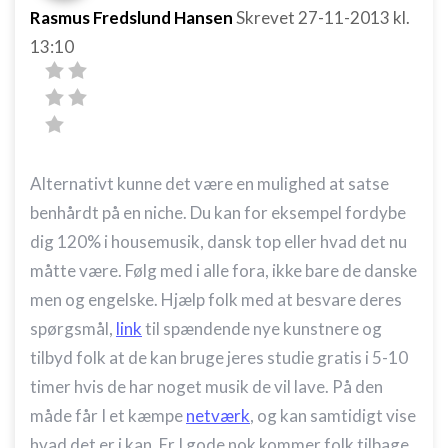
Rasmus Fredslund Hansen
Skrevet
27-11-2013
kl.
13:10
Alternativt kunne det være en mulighed at satse
benhårdt på en niche. Du kan for eksempel fordybe
dig 120% i housemusik, dansk top eller hvad det nu
måtte være. Følg med i alle fora, ikke bare de danske
men og engelske. Hjælp folk med at besvare deres
spørgsmål,
link
til spændende nye kunstnere og
tilbyd folk at de kan bruge jeres studie gratis i 5-10
timer hvis de har noget musik de vil lave. På den
måde får I et kæmpe
netværk
, og kan samtidigt vise
hvad det er i kan. Er I gode nok kommer folk tilbage