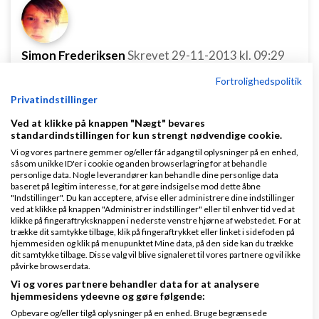
Simon Frederiksen
Skrevet
29-11-2013
kl. 09:29
Fortrolighedspolitik
Privatindstillinger
Ved at klikke på knappen "Nægt" bevares
standardindstillingen for kun strengt nødvendige cookie.
Vi og vores partnere gemmer og/eller får adgang til oplysninger på en enhed,
Igen, jeg takker for svarende. Jeg har faktisk
såsom unikke ID'er i cookie og anden browserlagring for at behandle
personlige data. Nogle leverandører kan behandle dine personlige data
næsten alt hvad jeg skal bruge til studiet, udover
baseret på legitim interesse, for at gøre indsigelse mod dette åbne
mikrofoner. Jeg kan godt se din pointe Rasmus, og
"Indstillinger". Du kan acceptere, afvise eller administrere dine indstillinger
ved at klikke på knappen "Administrer indstillinger" eller til enhver tid ved at
det vil også være elektronisk musik jeg ville
klikke på fingeraftryksknappen i nederste venstre hjørne af webstedet. For at
trække dit samtykke tilbage, klik på fingeraftrykket eller linket i sidefoden på
fokusere på, så alt i alt, skal jeg investere ca. 10000
hjemmesiden og klik på menupunktet Mine data, på den side kan du trække
dit samtykke tilbage. Disse valg vil blive signaleret til vores partnere og vil ikke
kroner for at dette studie kan blive kaldt et studie ;)
påvirke browserdata.
Vi og vores partnere behandler data for at analysere
Svar
hjemmesidens ydeevne og gøre følgende:
Opbevare og/eller tilgå oplysninger på en enhed. Bruge begrænsede