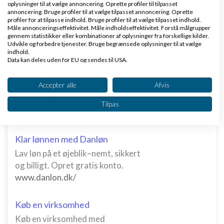
oplysninger til at vælge annoncering. Oprette profiler til tilpasset
annoncering. Bruge profiler til at vælge tilpasset annoncering. Oprette
profiler for at tilpasse indhold. Bruge profiler til at vælge tilpasset indhold.
Måle annonceringseffektivitet. Måle indholdseffektivitet. Forstå målgrupper
Side 2 ud af 2 (15 indlæg)
gennem statistikker eller kombinationer af oplysninger fra forskellige kilder.
Udvikle og forbedre tjenester. Bruge begrænsede oplysninger til at vælge
indhold.
< Forrige
1
Data kan deles uden for EU og sendes til USA.
2
Dit samtykke og cookie gælder udelukkende for denne hjemmeside/app.
Se partnerliste (2 IAB-leverandører)
Accepter alle
Afvis
Vi bruger dine data til følgende formål:
Tilbage til toppen
Tilpas
IAB's behandlingsformål:
Opbevare og/eller tilgå oplysninger på en
enhed
Klar lønnen med Danløn
Lav løn på et øjeblik–nemt, sikkert
Bruge begrænsede oplysninger til at vælge
annoncering
og billigt. Opret gratis konto.
www.danlon.dk/
Oprette profiler til tilpasset annoncering
Køb en virksomhed
Bruge profiler til at vælge tilpasset
annoncering
Køb en virksomhed med