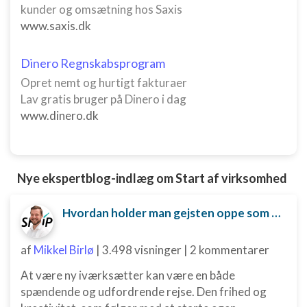
kunder og omsætning hos Saxis
Oprette profiler for at tilpasse indhold
www.saxis.dk
Bruge profiler til at vælge tilpasset indhold
Dinero Regnskabsprogram
Måle annonceringseffektivitet
Opret nemt og hurtigt fakturaer
Måle indholdseffektivitet
Lav gratis bruger på Dinero i dag
www.dinero.dk
Forstå målgrupper gennem statistikker eller
kombinationer af oplysninger fra forskellige
kilder
Udvikle og forbedre tjenester
Nye ekspertblog-indlæg om Start af virksomhed
Bruge begrænsede oplysninger til at vælge
Hvordan holder man gejsten oppe som ny iværksætter?
indhold
IAB Special Features:
af
Mikkel Birlø
|
3.498 visninger
|
2 kommentarer
Bruge præcise geografiske
placeringsoplysninger
At være ny iværksætter kan være en både
spændende og udfordrende rejse. Den frihed og
Identificere enheder baseret på aktivt