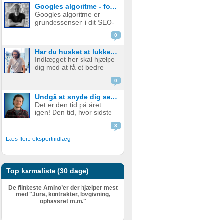
9,1% alt imens danskerne
Googles algoritme - forstå de hundredvis af parametre bag
vasker om natten og
Googles algoritme er
virksomhedsejere skuer
grundessensen i dit SEO-
grumt mod efteråret. Men
arbejde. Er du god
hvad er Inflation? Hvilken
0
indenfor
...
søgemaskineoptimering ,
Har du husket at lukke din softwareudvikler ind i forretningen?
ved du også godt, at det
Indlægget her skal hjælpe
er et ”long game”, og at
dig med at få et bedre
det sjældent betaler sig at
samarbejde med din
gå ud over Googles
0
udvikler – også selvom I
retnin...
måske allerede har et
Undgå at snyde dig selv og skat: Sådan får du styr på oplysningsskemaet
godt samarbejde – og et
Det er den tid på året
bedre produkt i sidste
igen! Den tid, hvor sidste
ende. Det handler om at
års regnskab skal
lukke udvikler...
3
indberettes til
Skattestyrelsen. Men hvad
Læs flere ekspertindlæg
er det egentlig, der skal
indberettes senest d. 1.
juli? (fristen er i 2021
udskudt til d....
Top karmaliste (30 dage)
De flinkeste Amino’er der hjælper mest
med "Jura, kontrakter, lovgivning,
ophavsret m.m."