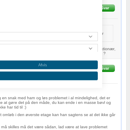
Skrevet
23-10-2013
kl. 00:28
Svar
dia
sen:
øre som virksomhedsejer mod den ansatte end at fyrer
er hvilken forhold han er ansat hos dig, er det som funktionær,
t og er det nogen konkurancesklausuler i denne kontrakt ?
Afvis
10-2013
kl. 00:43
Svar
f
1
person
g en snak med ham og løs problemet i al mindelighed, det er
e at gøre det på den måde, du kan ende i en masse bøvl og
ke har tid til :)
dt omløb i den øverste etage kan han sagtens se at det ikke går
 må skilles må det være sådan, lad være at lave problemet