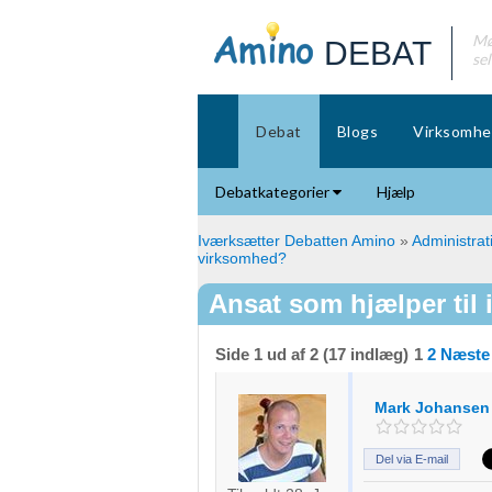
Mø
DEBAT
se
Debat
Blogs
Virksomhe
Debatkategorier
Hjælp
Iværksætter Debatten Amino
»
Administrat
virksomhed?
Ansat som hjælper til
Side 1 ud af 2 (17 indlæg)
1
2
Næste
Mark Johansen
Del via E-mail