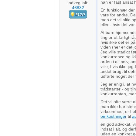
han er fast ansat 
Indlæg ialt:
46832
En funktionær der 
vare for andre. De
men det vil altid s
eller - hvis det 
At bare hjemsend
ting er et farligt 
hvis ikke det er p
viden (her er det 
Jeg ville stadigt 
konkurrence og ikk
orden i alt selv, 
ville, hvis ikke je
andet bragt til op
udførte noget der 
Jeg er enig i, at h
trådstarter - og 
konkurrenten, men i
Det vil ofte være a
man ikke har sten
virksomhed, er hell
omkostninger
til
a
en god advokat, vi
indsat i alt, og d
uden en konkret ge