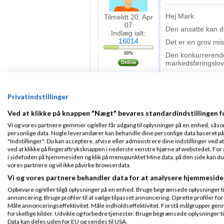
Hej Mark
Tilmeldt 20. Apr
07
Den ansatte kan du
Indlæg ialt:
16014
Det er en grov mis
Den konkurrerend
markedsføringslov
Privatindstillinger
Mark Johansen
Ved at klikke på knappen "Nægt" bevares standardindstillingen f
Vi og vores partnere gemmer og/eller får adgang til oplysninger på en enhed, såso
Tak for svarene!
personlige data. Nogle leverandører kan behandle dine personlige data baseret på 
Tilmeldt 28. Jan
"Indstillinger". Du kan acceptere, afvise eller administrere dine indstillinger ved at
10
Advokat Ja
ved at klikke på fingeraftryksknappen i nederste venstre hjørne af webstedet. For at
Indlæg ialt:
25
i sidefoden på hjemmesiden og klik på menupunktet Mine data, på den side kan du træ
Den konkurrer
vores partnere og vil ikke påvirke browserdata.
markedsførings
Vi og vores partnere behandler data for at analysere hjemmeside
Opbevare og/eller tilgå oplysninger på en enhed. Bruge begrænsede oplysninger til 
Er det stadig nog
annoncering. Bruge profiler til at vælge tilpasset annoncering. Oprette profiler for a
ikke er helt ens?
Måle annonceringseffektivitet. Måle indholdseffektivitet. Forstå målgrupper genn
F.eks. hvis begge
forskellige kilder. Udvikle og forbedre tjenester. Bruge begrænsede oplysninger ti
Data kan deles uden for EU og sendes til USA.