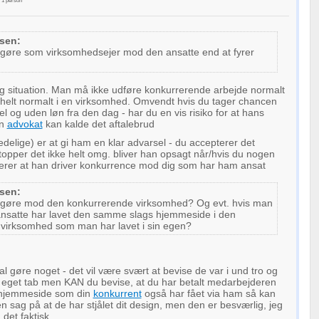
f
1
person
sen:
øre som virksomhedsejer mod den ansatte end at fyrer
ig situation. Man må ikke udføre konkurrerende arbejde normalt
 helt normalt i en virksomhed. Omvendt hvis du tager chancen
l og uden løn fra den dag - har du en vis risiko for at hans
en
advokat
kan kalde det aftalebrud
edelige) er at gi ham en klar advarsel - du accepterer det
stopper det ikke helt omg. bliver han opsagt når/hvis du nogen
terer at han driver konkurrence mod dig som har ham ansat
sen:
gøre mod den konkurrerende virksomhed? Og evt. hvis man
nsatte har lavet den samme slags hjemmeside i den
virksomhed som man har lavet i sin egen?
al gøre noget - det vil være svært at bevise de var i und tro og
t eget tab men KAN du bevise, at du har betalt medarbejderen
n hjemmeside som din
konkurrent
også har fået via ham så kan
en sag på at de har stjålet dit design, men den er besværlig, jeg
 det faktisk