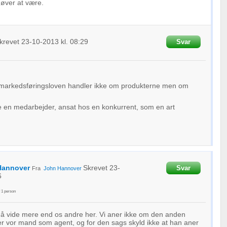
høver at være.
oplysninger fra forskellige
krevet
23-10-2013
kl. 08:29
Svar
markedsføringsloven handler ikke om produkterne men om
te en medarbejder, ansat hos en konkurrent, som en art
Hannover
Skrevet
23-
Svar
Fra
John Hannover
6
f
1
person
å vide mere end os andre her. Vi aner ikke om den anden
r vor mand som agent, og for den sags skyld ikke at han aner