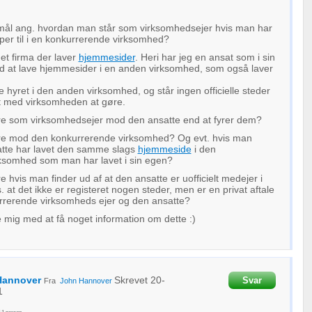
mål ang. hvordan man står som virksomhedsejer hvis man har
per til i en konkurrerende virksomhed?
 et firma der laver
hjemmesider
. Heri har jeg en ansat som i sin
 med at lave hjemmesider i en anden virksomhed, som også laver
e hyret i den anden virksomhed, og står ingen officielle steder
 med virksomheden at gøre.
e som virksomhedsejer mod den ansatte end at fyrer dem?
e mod den konkurrerende virksomhed? Og evt. hvis man
tte har lavet den samme slags
hjemmeside
i den
ksomhed som man har lavet i sin egen?
hvis man finder ud af at den ansatte er uofficielt medejer i
 at det ikke er registeret nogen steder, men er en privat aftale
rerende virksomheds ejer og den ansatte?
 mig med at få noget information om dette :)
Hannover
Skrevet
20-
Svar
Fra
John Hannover
1