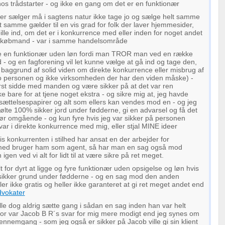
hos trådstarter - og ikke en gang om det er en funktionær
er sælger må i sagtens natur ikke tage jo og sælge helt samme
t samme gælder til en vis grad for folk der laver hjemmesider,
pille ind, om det er i konkurrence med eller inden for noget andet
var købmand - var i samme handelsområde
e en funktionær uden løn fordi man TROR man ved en række
råd - og en fagforening vil let kunne vælge at gå ind og tage den,
å baggrund af solid viden om direkte konkurrence eller misbrug af
jo personen og ikke virksomheden der har den viden måske) -
først sidde med manden og være sikker på at det var ren
e bare for at tjene noget ekstra - og sikre mig at, jeg havde
ansættelsespapirer og alt som ellers kan vendes mod en - og jeg
g følte 100% sikker jord under fødderne, gi en advarsel og få det
hør omgående - og kun fyre hvis jeg var sikker på personen
var i direkte konkurrence med mig, eller stjal MINE ideer
vis konkurrenten i stilhed har ansat en der arbejder for
tilmed bruger ham som agent, så har man en sag også mod
gen ved vi alt for lidt til at være sikre på ret meget.
lt for dyrt at ligge og fyre funktionær uden opsigelse og løn hvis
sikker grund under fødderne - og en sag mod den anden
er ikke gratis og heller ikke garanteret at gi ret meget andet end
dvokater
lle dog aldrig sætte gang i sådan en sag inden han var helt
erfor var Jacob B R´s svar for mig mere modigt end jeg synes om
nnemgang - som jeg også er sikker på Jacob ville gi sin klient