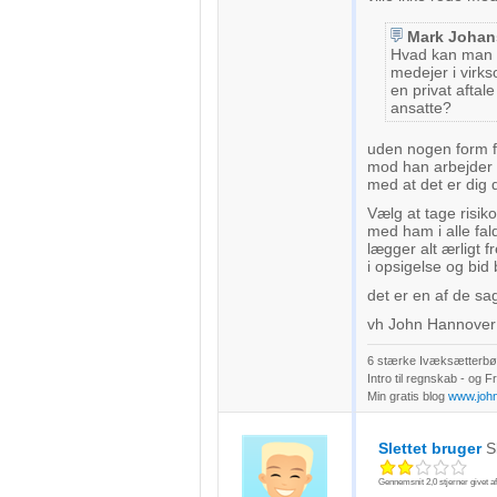
Mark Johan
Hvad kan man gø
medejer i virks
en privat afta
ansatte?
uden nogen form fo
mod han arbejder 
med at det er dig 
Vælg at tage risik
med ham i alle fald
lægger alt ærligt f
i opsigelse og bid
det er en af de sag
vh John Hannover
6 stærke Ivæksætterbøg
Intro til regnskab - og 
Min gratis blog
www.joh
Slettet bruger
S
Gennemsnit
2,0
stjerner givet a