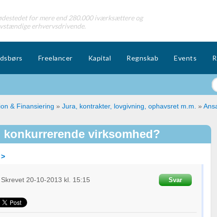
destedet for mere end 280.000 iværksættere og
lvstændige erhvervsdrivende.
dsbørs
Freelancer
Kapital
Regnskab
Events
R
ion & Finansiering
»
Jura, kontrakter, lovgivning, ophavsret m.m.
»
Ansa
 i konkurrerende virksomhed?
 >
Skrevet
20-10-2013
kl. 15:15
Svar