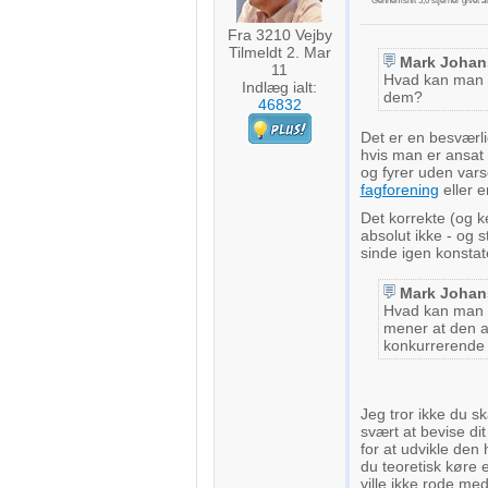
Gennemsnit
5,0
stjerner givet a
Fra 3210 Vejby
Tilmeldt 2. Mar
Mark Johan
11
Hvad kan man g
Indlæg ialt:
dem?
46832
Det er en besværl
hvis man er ansat
og fyrer uden varse
fagforening
eller 
Det korrekte (og k
absolut ikke - og 
sinde igen konsta
Mark Johan
Hvad kan man 
mener at den a
konkurrerende 
Jeg tror ikke du sk
svært at bevise di
for at udvikle de
du teoretisk køre 
ville ikke rode med