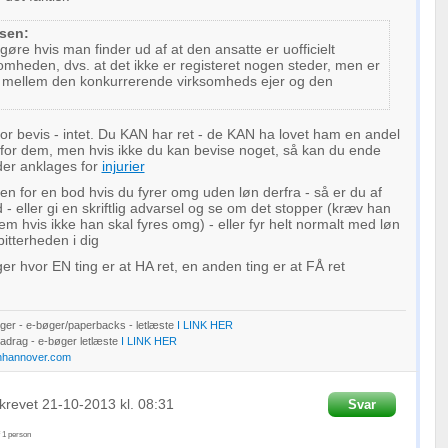
sen:
re hvis man finder ud af at den ansatte er uofficielt
omheden, dvs. at det ikke er registeret nogen steder, men er
le mellem den konkurrerende virksomheds ejer og den
r bevis - intet. Du KAN har ret - de KAN ha lovet ham en andel
for dem, men hvis ikke du kan bevise noget, så kan du ende
der anklages for
injurier
oen for en bod hvis du fyrer omg uden løn derfra - så er du af
 - eller gi en skriftlig advarsel og se om det stopper (kræv han
rem hvis ikke han skal fyres omg) - eller fyr helt normalt med løn
 bitterheden i dig
er hvor EN ting er at HA ret, en anden ting er at FÅ ret
er - e-bøger/paperbacks - letlæste
I LINK HER
Fradrag - e-bøger letlæste
I LINK HER
nhannover.com
krevet
21-10-2013
kl. 08:31
Svar
f
1
person