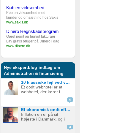
Køb en virksomhed
Køb en virksomhed med
kunder og omsætning hos Saxis
www.saxis.dk
Dinero Regnskabsprogram
Opret nemt og hurtigt fakturaer
Lav gratis bruger på Dinero i dag
www.dinero.dk
Nye ekspertblog-indlæg om
Administration & finansiering
10 klassiske fejl ved valg af webhotel – og hvordan du undgår dem
Et godt webhotel er et
webhotel, der kører i
baggrunden, ikke koster
6
en formue, og hvor der
ikke er noget bøvl. Sådan
Et økonomisk ondt efterår for startups
har de fleste det; man skal
Inflation en er på sit
helst glemme, at man har
højeste i Danmark, og i
et webhotel, men
august røg
desværre er ...
3
forbrugerprisen op på