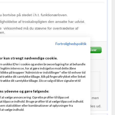
 bortvise på stedet i.h.t. funktionærloven.
ligholdelse af troskabspligten den ansatte har udvist.
e virksomhed må du stævne for overtrædelse af
en.
Fortrolighedspolitik
Skrevet
22-10-2013
kl. 23:44
Svar
or kun strengt nødvendige cookie.
m unikke ID'er i cookie og anden browserlagring for at behandle
legitim interesse, for at gøre indsigelse mod dette åbne
 klikke på knappen "Administrer indstillinger" eller til enhver tid
cob Berner Rue:
 trække dit samtykke tilbage, klik på fingeraftrykket eller linket
kke dit samtykke tilbage. Disse valg vil blive signaleret til
ende virksomhed må du stævne for overtrædelse af
loven.
ns ydeevne og gøre følgende:
at vælge annoncering. Oprette profiler til tilpasset
et der gælder hvis begge produkter minder om hinanden, men
t tilpasse indhold. Bruge profiler til at vælge tilpasset indhold.
em statistikker eller kombinationer af oplysninger fra
 hjemmesider er en
webshop
, men virker og ser anderledes ud.
l at vælge indhold.