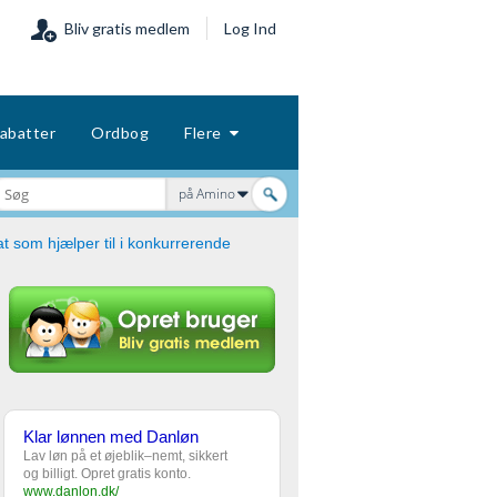
Bliv gratis medlem
Log Ind
abatter
Ordbog
Flere
på Amino
t som hjælper til i konkurrerende
Klar lønnen med Danløn
Lav løn på et øjeblik–nemt, sikkert
og billigt. Opret gratis konto.
www.danlon.dk/