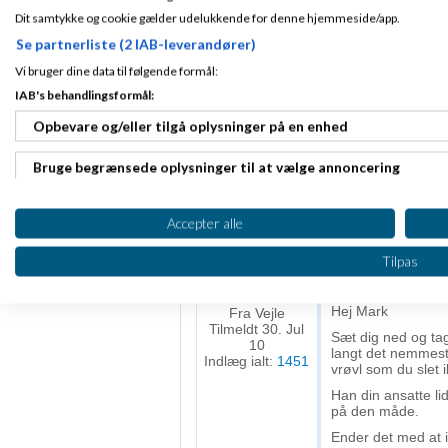
Dit samtykke og cookie gælder udelukkende for denne hjemmeside/app.
Juul
Fra
Juul-s me
Se partnerliste (2 IAB-leverandører)
Vi bruger dine data til følgende formål:
IAB's behandlingsformål:
Mark Johan
Tilmeldt 30. Oct
Hvad kan man g
08
Opbevare og/eller tilgå oplysninger på en enhed
dem?
Indlæg ialt:
1023
Bruge begrænsede oplysninger til at vælge annoncering
Kan du oplyse, und
er det på kontrak
Oprette profiler til tilpasset annoncering
Accepter alle
Kim
Skrevet
23-
Bruge profiler til at vælge tilpasset annoncering
Tilpas
Gennemsnit
4,0
stjerner givet a
Oprette profiler for at tilpasse indhold
Hej Mark
Fra Vejle
Tilmeldt 30. Jul
Bruge profiler til at vælge tilpasset indhold
Sæt dig ned og ta
10
langt det nemmest
Indlæg ialt:
1451
vrøvl som du slet ik
Måle annonceringseffektivitet
Han din ansatte li
på den måde.
Måle indholdseffektivitet
Ender det med at i