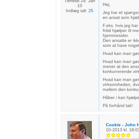
Tilmeldt 28. Jan
Hej,
10
Indlæg ialt:
25
Jeg har et spørgs
en ansat som hjæl
F.eks. hvis jeg har
fritid hjælper til
hjemmesider.
Den ansatte er ikk
som at have noget
Hvad kan man gør
Hvad kan man gør
mener at den ansa
konkurrerende vir
Hvad kan man gøre 
virksomheden, dvs.
mellem den konkur
Håber i kan hjælpe
På forhånd tak!
Cookie - John 
10-2013
kl. 18:0