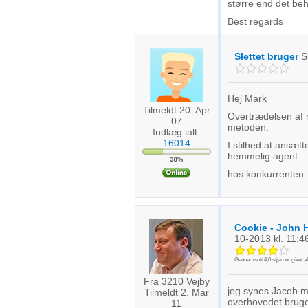
større end det be
Forstå målgrupper gennem statistikker eller kombinationer af 
kilder
Best regards
Udvikle og forbedre tjenester
Slettet bruger
S
Bruge begrænsede oplysninger til at vælge indhold
IAB Special Features:
Hej Mark
Tilmeldt 20. Apr
Bruge præcise geografiske placeringsoplysninger
Overtrædelsen af 
07
metoden:
Indlæg ialt:
16014
Identificere enheder baseret på aktivt anmodede oplysninger
I stilhed at ansæt
hemmelig agent
Ikke-IAB-behandlingsformål:
hos konkurrenten.
Nødvendig
Ydeevne
Cookie - John 
10-2013
kl. 11:4
Funktionel
Gennemsnit
4,0
stjerner givet a
Annoncering / marketing
Fra 3210 Vejby
jeg synes Jacob m
Tilmeldt 2. Mar
overhovedet bruge
11