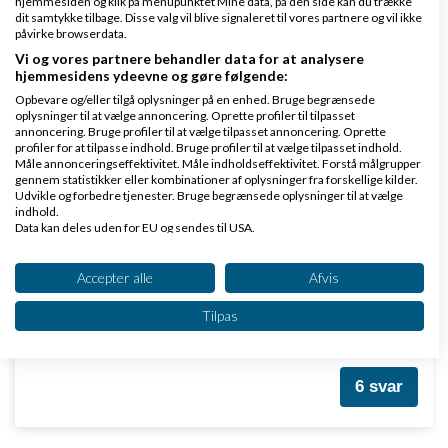
hjemmesiden og klik på menupunktet Mine data, på den side kan du trække
dit samtykke tilbage. Disse valg vil blive signaleret til vores partnere og vil ikke
påvirke browserdata.
Vi og vores partnere behandler data for at analysere
hjemmesidens ydeevne og gøre følgende:
Refleksveste til kvinder - 20 %
Opbevare og/eller tilgå oplysninger på en enhed. Bruge begrænsede
af
,
den 19-03-
Nyeste indlæg
Thomas Reberholt
oplysninger til at vælge annoncering. Oprette profiler til tilpasset
annoncering. Bruge profiler til at vælge tilpasset annoncering. Oprette
2026 kl. 17:13
profiler for at tilpasse indhold. Bruge profiler til at vælge tilpasset indhold.
Måle annonceringseffektivitet. Måle indholdseffektivitet. Forstå målgrupper
gennem statistikker eller kombinationer af oplysninger fra forskellige kilder.
0 svar
Udvikle og forbedre tjenester. Bruge begrænsede oplysninger til at vælge
indhold.
Data kan deles uden for EU og sendes til USA.
Dit samtykke og cookie gælder udelukkende for denne hjemmeside/app.
Et parti pornofilm sælges
Se partnerliste (2 IAB-leverandører)
Accepter alle
Afvis
Vi bruger dine data til følgende formål:
af
,
den 13-12-
Nyeste indlæg
Brian S. Larsen
Tilpas
IAB's behandlingsformål:
2010 kl. 15:45
Opbevare og/eller tilgå oplysninger på en
enhed
6 svar
Bruge begrænsede oplysninger til at vælge
annoncering