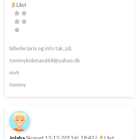
Låst
billeder/pris og info tak, på;
tommykobmand68@yahoo.dk
mvh
tommy
Jolaha
Skrevet
12-12-2013
kl. 18:42
|
Låst