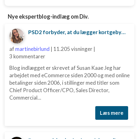
IAB Special Features:
Bruge præcise geografiske
Nye ekspertblog-indlæg om Div.
placeringsoplysninger
Identificere enheder baseret på aktivt
PSD2 forbyder, at du lægger kortgebyret ud til dine kunder fra 1. januar 2018
anmodede oplysninger
Ikke-IAB-behandlingsformål:
af
martinebirlund
|
11.205 visninger
|
Nødvendig
3 kommentarer
Blog indlægget er skrevet af Susan Kaae Jeg har
Ydeevne
arbejdet med eCommerce siden 2000 og med online
Funktionel
betalinger siden 2006, i stillinger med titler som
Chief Product Officer/CPO, Sales Director,
Annoncering / marketing
Commercial...
Læs mere