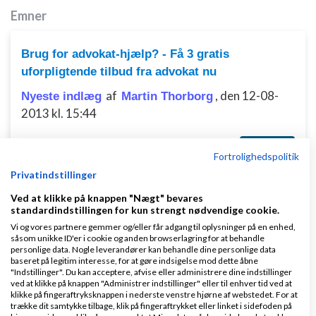
Emner
Brug for advokat-hjælp? - Få 3 gratis
uforpligtende tilbud fra advokat nu
af
,
den 12-08-
Nyeste indlæg
Martin Thorborg
2013 kl. 15:44
0 svar
Fortrolighedspolitik
Privatindstillinger
Ved at klikke på knappen "Nægt" bevares
standardindstillingen for kun strengt nødvendige cookie.
Pas på hvis du køber og sælger varer - Læs her
Vi og vores partnere gemmer og/eller får adgang til oplysninger på en enhed,
først!
såsom unikke ID'er i cookie og anden browserlagring for at behandle
personlige data. Nogle leverandører kan behandle dine personlige data
af
,
den 13-05-
Nyeste indlæg
Martin Thorborg
baseret på legitim interesse, for at gøre indsigelse mod dette åbne
2010 kl. 15:49
"Indstillinger". Du kan acceptere, afvise eller administrere dine indstillinger
ved at klikke på knappen "Administrer indstillinger" eller til enhver tid ved at
klikke på fingeraftryksknappen i nederste venstre hjørne af webstedet. For at
trække dit samtykke tilbage, klik på fingeraftrykket eller linket i sidefoden på
0 svar