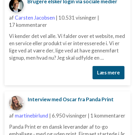
Brugere elsker login via sociale medier
af
Carsten Jacobsen
|
10.531 visninger
|
17 kommentarer
Vi kender det vel alle. Vi falder over et website, med
en service eller produkt vi er interesserede i. Vi er
lige ved at være der, lige ved at have gennemført
signup, men hvad nu? Jeg skal udfylde en ...
Læs mere
Interview med Oscar fra Panda Print
af
martinebirlund
|
6.950 visninger
|
1 kommentarer
Panda Print er en dansk leverandør af to-go
emballage - med og uden print. Firmaet startede i år