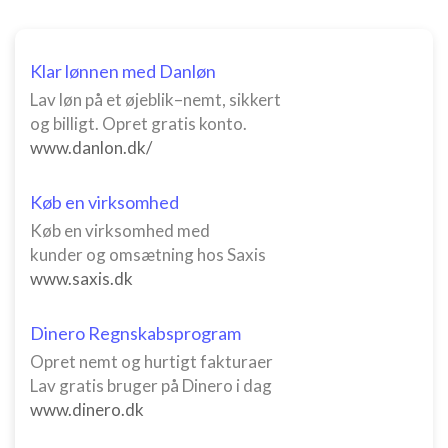
Oprette profiler til tilpasset annoncering
Bruge profiler til at vælge tilpasset
Klar lønnen med Danløn
annoncering
Lav løn på et øjeblik–nemt, sikkert
og billigt. Opret gratis konto.
Oprette profiler for at tilpasse indhold
www.danlon.dk/
Bruge profiler til at vælge tilpasset indhold
Køb en virksomhed
Måle annonceringseffektivitet
Køb en virksomhed med
Måle indholdseffektivitet
kunder og omsætning hos Saxis
www.saxis.dk
Forstå målgrupper gennem statistikker eller
kombinationer af oplysninger fra forskellige
kilder
Dinero Regnskabsprogram
Opret nemt og hurtigt fakturaer
Udvikle og forbedre tjenester
Lav gratis bruger på Dinero i dag
Bruge begrænsede oplysninger til at vælge
www.dinero.dk
indhold