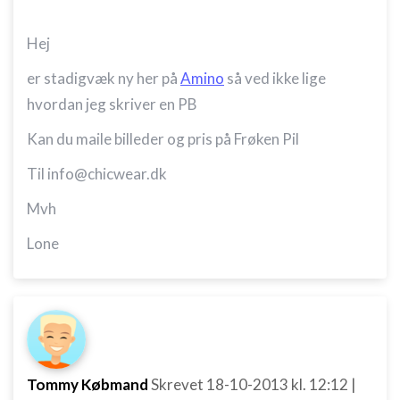
Hej
er stadigvæk ny her på
Amino
så ved ikke lige
hvordan jeg skriver en PB
Kan du maile billeder og pris på Frøken Pil
Til info@chicwear.dk
Mvh
Lone
Tommy Købmand
Skrevet
18-10-2013
kl. 12:12
|