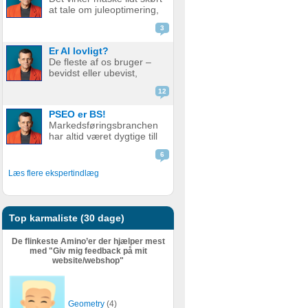
godt som før. Men er det
at tale om juleoptimering,
nu så slemt? Måske er det
mens vi stadig sveder
slet ikke så v...
3
under sommerens
hedebølge. Men der er
Er AI lovligt?
faktisk god grund til det.
De fleste af os bruger –
Alt for mange glemmer at
bevidst eller ubevist,
forberede deres website
værktøjer i dag som helt
eller web...
12
eller delvist bygger på AI.
Det er derfor relevant at
PSEO er BS!
stille spørgsmål ved, om
Markedsføringsbranchen
det er lovligt. AI er en
har altid været dygtige till
meget bred betegnelse
at pakke gammel fisk ind i
–...
6
nyt, skinnende papir.
Nogle gange lidt for
Læs flere ekspertindlæg
dygtige. Giv en støvet,
gammel strategi, eller en
metode der har fået
meget kr...
Top karmaliste (30 dage)
De flinkeste Amino’er der hjælper mest
med "Giv mig feedback på mit
website/webshop"
Geometry
(4)