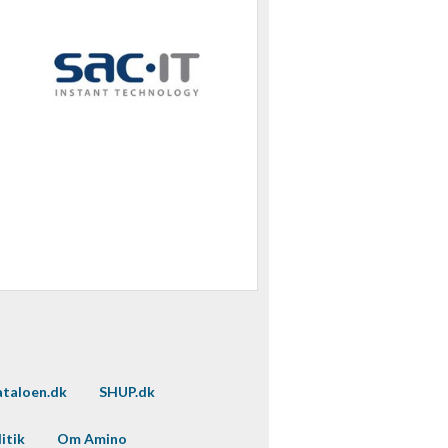
taloen.dk
SHUP.dk
itik
Om Amino