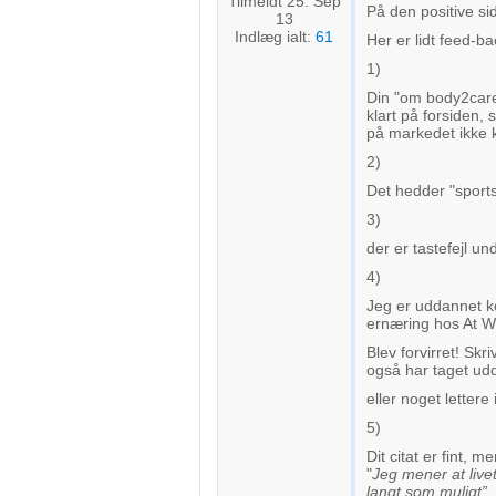
Tilmeldt 25. Sep
På den positive side
13
Indlæg ialt:
61
Her er lidt feed-ba
1)
Din "om body2care" 
klart på forsiden, 
på markedet ikke k
2)
Det hedder "sports
3)
der er tastefejl und
4)
Jeg er uddannet ko
ernæring hos At W
Blev forvirret! Skri
også har taget udd
eller noget lettere i
5)
Dit citat er fint, 
"
Jeg mener at livet
langt som muligt”.