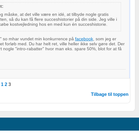
t:
g måske, at det ville være en idé, at tilbyde nogle gratis
oplysninger fra forskellige
rten, så du kan få flere succeshistorier på din side. Jeg ville i
 købe kostvejledning hos en med kun én succeshistorie.
r" so mhar vundet min konkurrence på
facebook
, som jeg er
t forløb med. Du har helt ret, ville heller ikke selv gøre det. Der
nogle "intro-rabatter" hvor man eks. spare 50%, blot for at få
1
2
3
Tilbage til toppen