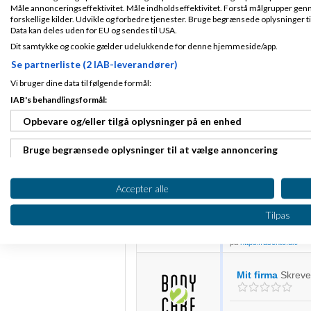
/Kenneth Popp
Måle annonceringseffektivitet. Måle indholdseffektivitet. Forstå målgrupper genn
forskellige kilder. Udvikle og forbedre tjenester. Bruge begrænsede oplysninger ti
K
Data kan deles uden for EU og sendes til USA.
Dit samtykke og cookie gælder udelukkende for denne hjemmeside/app.
Marcus Møberg
Se partnerliste (2 IAB-leverandører)
Vi bruger dine data til følgende formål:
Hej Body2Care.dk
IAB's behandlingsformål:
Tilmeldt 9. Sep
De andre har været
Opbevare og/eller tilgå oplysninger på en enhed
13
dog at siden "før 
Indlæg ialt:
92
indhold. Specielt v
Bruge begrænsede oplysninger til at vælge annoncering
havde købt, så jeg 
Desuden tror jeg må
Oprette profiler til tilpasset annoncering
starten, så du kan f
Accepter alle
købe kostvejledni
Bruge profiler til at vælge tilpasset annoncering
Held og lykke med
Tilpas
Jeg hjælper virksomhed
Oprette profiler for at tilpasse indhold
på
https://asento.dk/
Bruge profiler til at vælge tilpasset indhold
Mit firma
Skrev
Måle annonceringseffektivitet