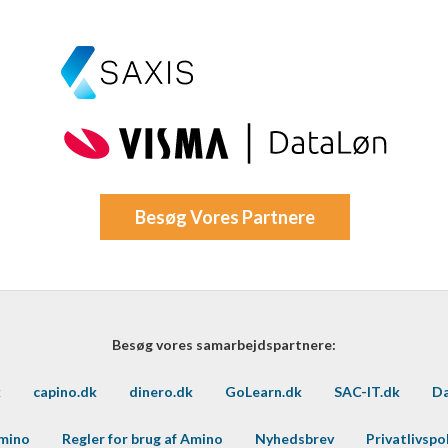
Besøg Vores Partnere
Besøg vores samarbejdspartnere:
k
capino.dk
dinero.dk
GoLearn.dk
SAC-IT.dk
Da
Amino
Regler for brug af Amino
Nyhedsbrev
Privatlivspol