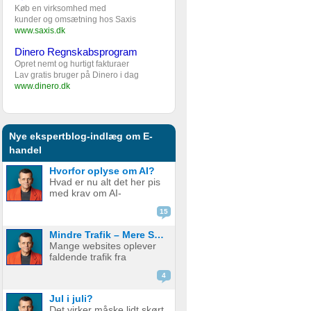
Køb en virksomhed med
kunder og omsætning hos Saxis
www.saxis.dk
Dinero Regnskabsprogram
Opret nemt og hurtigt fakturaer
Lav gratis bruger på Dinero i dag
www.dinero.dk
Nye ekspertblog-indlæg om E-
handel
Hvorfor oplyse om AI?
Hvad er nu alt det her pis
med krav om AI-
disclaimere? YouTube vil
15
have det. Spotify vil have
det. Og andre platforme
Mindre Trafik – Mere Salg
hopper også med på
Mange websites oplever
vognen. Men… hvorfor
faldende trafik fra
egentlig? OK, boomer –
søgemaskiner som
hvad er logikken he...
4
Google. Nogle mistænker
at det skyldes AI. Andre at
Jul i juli?
de bare ikke ranker så
Det virker måske lidt skørt