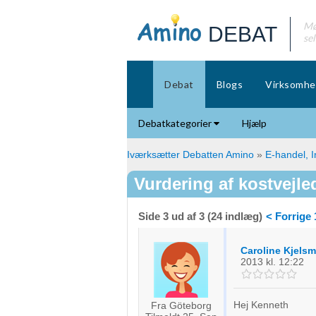
Mø
DEBAT
se
Debat
Blogs
Virksomhe
Debatkategorier
Hjælp
Iværksætter Debatten Amino
»
E-handel, I
Vurdering af kostvejle
Side 3 ud af 3 (24 indlæg)
< Forrige
Caroline Kjelsm
2013
kl. 12:22
Hej Kenneth
Fra Göteborg