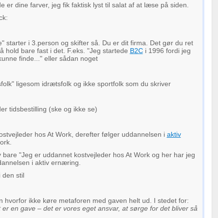
 er dine farver, jeg fik faktisk lyst til salat af at læse på siden.
ck:
starter i 3.person og skifter så. Du er dit firma. Det gør du ret
så hold bare fast i det. F.eks. "Jeg startede
B2C
i 1996 fordi jeg
unne finde..." eller sådan noget
folk" ligesom idrætsfolk og ikke sportfolk som du skriver
er tidsbestilling (ske og ikke se)
stvejleder hos At Work, derefter følger uddannelsen i
aktiv
ork.
v bare "
Jeg er uddannet kostvejleder hos At Work og her har jeg
annelsen i aktiv ernæring.
 den stil
men hvorfor ikke køre metaforen med gaven helt ud. I stedet for:
 er en gave – det er vores eget ansvar, at sørge for det bliver så