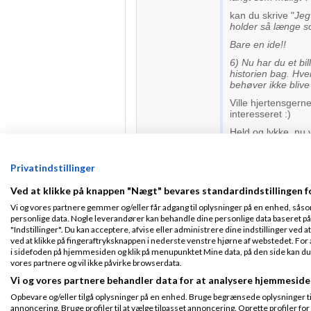
kan du skrive "
Jeg
holder så længe s
Bare en ide!!
6) Nu har du et bi
historien bag. Hve
behøver ikke blive
Ville hjertensgerne 
interesseret :)
Held og lykke, nu vi
Caroline
Privatindstillinger
Ved at klikke på knappen "Nægt" bevares standardindstillingen f
Mit firma
Skrev
Vi og vores partnere gemmer og/eller får adgang til oplysninger på en enhed, såso
personlige data. Nogle leverandører kan behandle dine personlige data baseret på 
"Indstillinger". Du kan acceptere, afvise eller administrere dine indstillinger ved at
Hej Caroline
ved at klikke på fingeraftryksknappen i nederste venstre hjørne af webstedet. For at
Fra Herlev
i sidefoden på hjemmesiden og klik på menupunktet Mine data, på den side kan du træ
Tak for din feed ba
Tilmeldt 27. Sep
vores partnere og vil ikke påvirke browserdata.
under "Om Body2Car
07
Vi og vores partnere behandler data for at analysere hjemmeside
Indlæg ialt:
428
Pt. har jeg ikke p
Opbevare og/eller tilgå oplysninger på en enhed. Bruge begrænsede oplysninger til 
annoncering. Bruge profiler til at vælge tilpasset annoncering. Oprette profiler for a