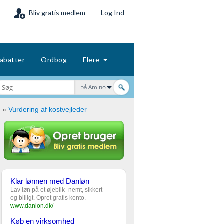
Bliv gratis medlem
Log Ind
abatter
Ordbog
Flere
på Amino
p
»
Vurdering af kostvejleder
Klar lønnen med Danløn
Lav løn på et øjeblik–nemt, sikkert
og billigt. Opret gratis konto.
www.danlon.dk/
Køb en virksomhed