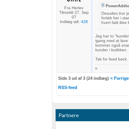
Måle indholdseffektivitet
PowerAddic
Fra Herlev
Tilmeldt 27. Sep
Desuden tror je
Forstå målgrupper gennem statistikker eller kombinationer af 
07
forløb her i sta
kilder
Indlæg ialt:
428
hvert fald ikke
Udvikle og forbedre tjenester
Jeg har to "kunde
igang med at lave e
Bruge begrænsede oplysninger til at vælge indhold
kommer også snart 
kunder i butikken.
IAB Special Features:
Tak for feed back.
Bruge præcise geografiske placeringsoplysninger
K
Identificere enheder baseret på aktivt anmodede oplysninger
Side 3 ud af 3 (24 indlæg)
< Forrige
Ikke-IAB-behandlingsformål:
RSS-feed
Nødvendig
Ydeevne
Partnere
Funktionel
Annoncering / marketing