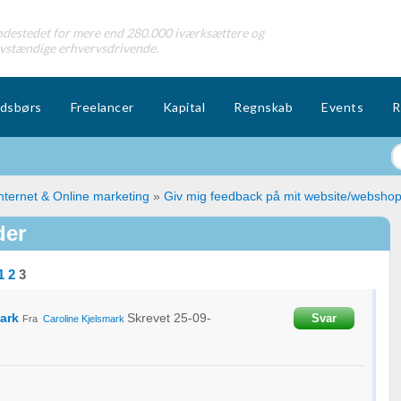
destedet for mere end 280.000 iværksættere og
lvstændige erhvervsdrivende.
dsbørs
Freelancer
Kapital
Regnskab
Events
R
nternet & Online marketing
»
Giv mig feedback på mit website/websho
der
1
2
3
ark
Skrevet
25-09-
Svar
Fra
Caroline Kjelsmark