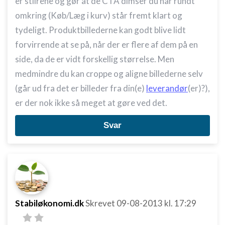
er stilrene og gør at de CTA dimser du har rundt
Måle annonceringseffektivitet
omkring (Køb/Læg i kurv) står fremt klart og
tydeligt. Produktbillederne kan godt blive lidt
Måle indholdseffektivitet
forvirrende at se på, når der er flere af dem på en
Forstå målgrupper gennem statistikker eller
side, da de er vidt forskellig størrelse. Men
kombinationer af oplysninger fra forskellige
kilder
medmindre du kan croppe og aligne billederne selv
(går ud fra det er billeder fra din(e)
leverandør
(er)?),
Udvikle og forbedre tjenester
er der nok ikke så meget at gøre ved det.
Bruge begrænsede oplysninger til at vælge
indhold
Svar
IAB Special Features:
Bruge præcise geografiske
placeringsoplysninger
Identificere enheder baseret på aktivt
anmodede oplysninger
Stabiløkonomi.dk
Skrevet
09-08-2013
kl. 17:29
Ikke-IAB-behandlingsformål:
Nødvendig