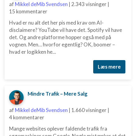
af
Mikkel deMib Svendsen
|
2.343 visninger
|
15 kommentarer
Hvad er nu alt det her pis med krav om AI-
disclaimere? YouTube vil have det. Spotify vil have
det. Og andre platforme hopper også med på
vognen. Men… hvorfor egentlig? OK, boomer –
hvad er logikken he...
Læs mere
Mindre Trafik – Mere Salg
af
Mikkel deMib Svendsen
|
1.660 visninger
|
4 kommentarer
Mange websites oplever faldende trafik fra
søgemaskiner som Google. Nogle mistænker at det