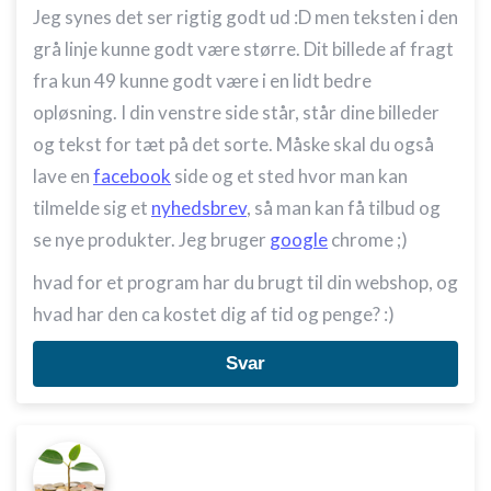
Jeg synes det ser rigtig godt ud :D men teksten i den
grå linje kunne godt være større. Dit billede af fragt
fra kun 49 kunne godt være i en lidt bedre
opløsning. I din venstre side står, står dine billeder
og tekst for tæt på det sorte. Måske skal du også
lave en
facebook
side og et sted hvor man kan
tilmelde sig et
nyhedsbrev
, så man kan få tilbud og
se nye produkter. Jeg bruger
google
chrome ;)
hvad for et program har du brugt til din webshop, og
hvad har den ca kostet dig af tid og penge? :)
Svar