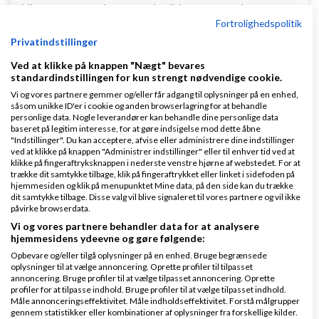
Ulempen synes jeg er at der ikke er noget bestemt
Fortrolighedspolitik
der umiddelbart springer i øjnene. Alt efter hvad
Privatindstillinger
man som
besøgende
derfor er "ude på", så vil man
Ved at klikke på knappen "Nægt" bevares
reagerer forskelligt, tænker jeg.
standardindstillingen for kun strengt nødvendige cookie.
Vi og vores partnere gemmer og/eller får adgang til oplysninger på en enhed,
Når jeg er kunde i en wepshop (generelt set) så
såsom unikke ID'er i cookie og anden browserlagring for at behandle
personlige data. Nogle leverandører kan behandle dine personlige data
bliver jeg tit inspireret af at man kommer ind på
baseret på legitim interesse, for at gøre indsigelse mod dette åbne
siden og at der så er en enkelt eller måske et par ting
"Indstillinger". Du kan acceptere, afvise eller administrere dine indstillinger
ved at klikke på knappen "Administrer indstillinger" eller til enhver tid ved at
hvor jeg tænker, hov det er iøjnefaldende og ser
klikke på fingeraftryksknappen i nederste venstre hjørne af webstedet. For at
trække dit samtykke tilbage, klik på fingeraftrykket eller linket i sidefoden på
interessant ud.
hjemmesiden og klik på menupunktet Mine data, på den side kan du trække
dit samtykke tilbage. Disse valg vil blive signaleret til vores partnere og vil ikke
Nu ved jeg ikke hvordan du
markedsføre
siden, men
påvirke browserdata.
Vi og vores partnere behandler data for at analysere
måske du allerede har tænkt over dette, og har
hjemmesidens ydeevne og gøre følgende:
nogle landingpages der har mere fokus på de ting
Opbevare og/eller tilgå oplysninger på en enhed. Bruge begrænsede
oplysninger til at vælge annoncering. Oprette profiler til tilpasset
jeg nævner.
annoncering. Bruge profiler til at vælge tilpasset annoncering. Oprette
profiler for at tilpasse indhold. Bruge profiler til at vælge tilpasset indhold.
Håber du kan bruge min feedback, god arbejdslyst
Måle annonceringseffektivitet. Måle indholdseffektivitet. Forstå målgrupper
gennem statistikker eller kombinationer af oplysninger fra forskellige kilder.