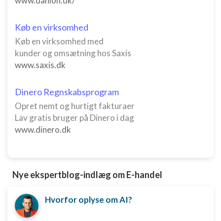
www.danlon.dk/
Måle indholdseffektivitet
Køb en virksomhed
Forstå målgrupper gennem statistikker eller
kombinationer af oplysninger fra forskellige
Køb en virksomhed med
kilder
kunder og omsætning hos Saxis
Udvikle og forbedre tjenester
www.saxis.dk
Bruge begrænsede oplysninger til at vælge
Dinero Regnskabsprogram
indhold
Opret nemt og hurtigt fakturaer
IAB Special Features:
Lav gratis bruger på Dinero i dag
Bruge præcise geografiske
www.dinero.dk
placeringsoplysninger
Identificere enheder baseret på aktivt
anmodede oplysninger
Nye ekspertblog-indlæg om E-handel
Ikke-IAB-behandlingsformål:
Nødvendig
Hvorfor oplyse om AI?
Ydeevne