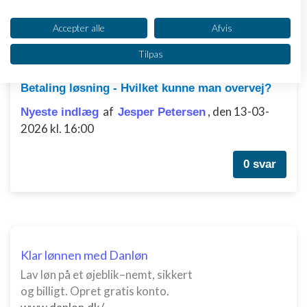
Dit samtykke og cookie gælder udelukkende for denne hjemmeside/app.
Se partnerliste (2 IAB-leverandører)
0 svar
Accepter alle
Afvis
Vi bruger dine data til følgende formål:
Tilpas
IAB's behandlingsformål:
Opbevare og/eller tilgå oplysninger på en
Betaling løsning - Hvilket kunne man overvej?
enhed
af
,
den 13-03-
Nyeste indlæg
Jesper Petersen
Bruge begrænsede oplysninger til at vælge
2026 kl. 16:00
annoncering
Oprette profiler til tilpasset annoncering
0 svar
Bruge profiler til at vælge tilpasset
annoncering
Oprette profiler for at tilpasse indhold
Klar lønnen med Danløn
Bruge profiler til at vælge tilpasset indhold
Lav løn på et øjeblik–nemt, sikkert
Måle annonceringseffektivitet
og billigt. Opret gratis konto.