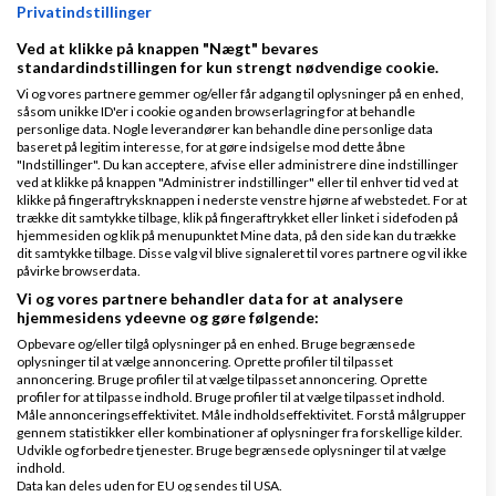
Privatindstillinger
0 svar
Ved at klikke på knappen "Nægt" bevares
standardindstillingen for kun strengt nødvendige cookie.
Vi og vores partnere gemmer og/eller får adgang til oplysninger på en enhed,
såsom unikke ID'er i cookie og anden browserlagring for at behandle
personlige data. Nogle leverandører kan behandle dine personlige data
Hvilket SEO-firma vil I anbefale i 2026?
baseret på legitim interesse, for at gøre indsigelse mod dette åbne
"Indstillinger". Du kan acceptere, afvise eller administrere dine indstillinger
af
,
den 04-06-2026 kl.
Nyeste indlæg
stineHA
ved at klikke på knappen "Administrer indstillinger" eller til enhver tid ved at
klikke på fingeraftryksknappen i nederste venstre hjørne af webstedet. For at
13:22
trække dit samtykke tilbage, klik på fingeraftrykket eller linket i sidefoden på
hjemmesiden og klik på menupunktet Mine data, på den side kan du trække
dit samtykke tilbage. Disse valg vil blive signaleret til vores partnere og vil ikke
8 svar
påvirke browserdata.
Vi og vores partnere behandler data for at analysere
hjemmesidens ydeevne og gøre følgende:
Opbevare og/eller tilgå oplysninger på en enhed. Bruge begrænsede
Automatisk genindrykning af DBA-annoncer –
oplysninger til at vælge annoncering. Oprette profiler til tilpasset
annoncering. Bruge profiler til at vælge tilpasset annoncering. Oprette
Få 100% af din tid tilbage – Slip for 8.500
profiler for at tilpasse indhold. Bruge profiler til at vælge tilpasset indhold.
Måle annonceringseffektivitet. Måle indholdseffektivitet. Forstå målgrupper
manuelle klik hver anden måned
gennem statistikker eller kombinationer af oplysninger fra forskellige kilder.
Udvikle og forbedre tjenester. Bruge begrænsede oplysninger til at vælge
af
,
den 20-05-
Nyeste indlæg
Emil Rosenbom
indhold.
2026 kl. 21:43
Data kan deles uden for EU og sendes til USA.