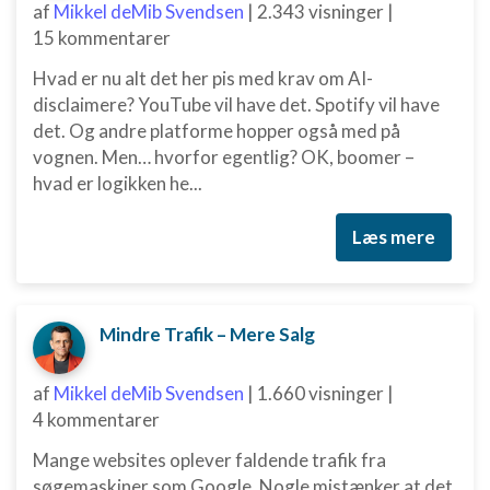
af
Mikkel deMib Svendsen
|
2.343 visninger
|
Funktionel
15 kommentarer
Annoncering / marketing
Hvad er nu alt det her pis med krav om AI-
disclaimere? YouTube vil have det. Spotify vil have
det. Og andre platforme hopper også med på
vognen. Men… hvorfor egentlig? OK, boomer –
hvad er logikken he...
Læs mere
Mindre Trafik – Mere Salg
af
Mikkel deMib Svendsen
|
1.660 visninger
|
4 kommentarer
Mange websites oplever faldende trafik fra
søgemaskiner som Google. Nogle mistænker at det