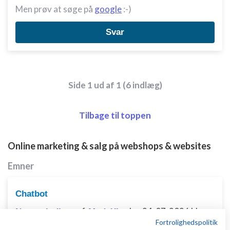
Men prøv at søge på
google
:-)
Svar
Side 1 ud af 1 (6 indlæg)
Tilbage til toppen
Online marketing & salg på webshops & websites
Emner
Chatbot
af
,
den 24-07-2026 kl.
Nyeste indlæg
ModeXL
Fortrolighedspolitik
02:17