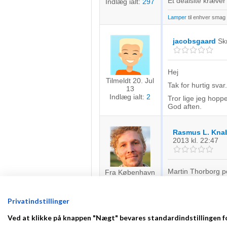
Et dealsite kræver
Indlæg ialt:
297
Lamper
til enhver smag
jacobsgaard
Sk
Hej
Tilmeldt 20. Jul
Tak for hurtig sva
13
Indlæg ialt:
2
Tror lige jeg hoppe
God aften.
Rasmus L. Kna
2013
kl. 22:47
Martin Thorborg po
Fra København
Tilmeldt 5. May
http://www.paulgr
10
Indlæg ialt:
522
Privatindstillinger
Freelance Web Develop
Ved at klikke på knappen "Nægt" bevares standardindstillingen f