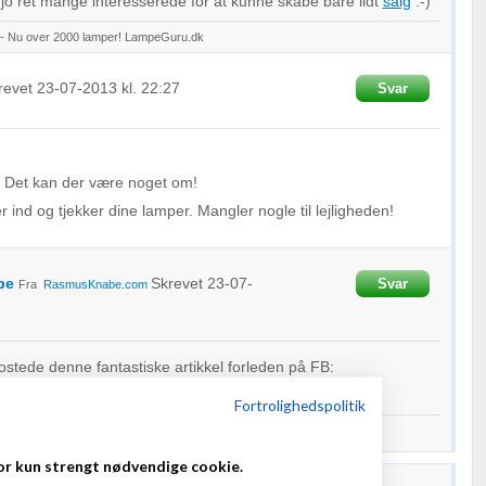
 jo ret mange interesserede for at kunne skabe bare lidt
salg
:-)
 - Nu over 2000 lamper! LampeGuru.dk
revet
23-07-2013
kl. 22:27
Svar
r. Det kan der være noget om!
r ind og tjekker dine lamper. Mangler nogle til lejligheden!
be
Skrevet
23-07-
Svar
Fra
RasmusKnabe.com
stede denne fantastiske artikkel forleden på FB:
aham.com/ds.
html
Fortrolighedspolitik
er: Rasmus L. Knabe
or kun strengt nødvendige cookie.