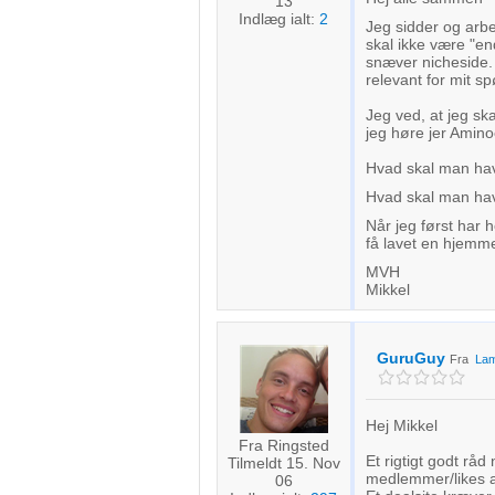
13
Indlæg ialt:
2
Jeg sidder og arbej
skal ikke være "e
snæver nicheside. 
relevant for mit s
Jeg ved, at jeg ska
jeg høre jer Amin
Hvad skal man hav
Hvad skal man hav
Når jeg først har h
få lavet en hjem
MVH
Mikkel
GuruGuy
Fra
Lam
Hej Mikkel
Fra Ringsted
Et rigtigt godt råd
Tilmeldt 15. Nov
medlemmer/likes at
06