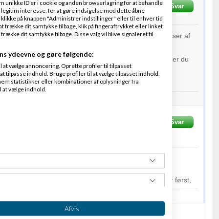
m unikke ID'er i cookie og anden browserlagring for at behandle
Skrevet
23-07-2013
kl. 22:54
Svar
mport APS
legitim interesse, for at gøre indsigelse mod dette åbne
 klikke på knappen "Administrer indstillinger" eller til enhver tid
 trække dit samtykke tilbage, klik på fingeraftrykket eller linket
kke dit samtykke tilbage. Disse valg vil blive signaleret til
 en deal side er hverken svært eller dyrt. Der findes masser af
om kan købes for ingen penge og tilpasses.
ns ydeevne og gøre følgende:
 koster kassen er at få brugere tilmeldt så det er klart der du
at vælge annoncering. Oprette profiler til tilpasset
us og kompetencer.
t tilpasse indhold. Bruge profiler til at vælge tilpasset indhold.
em statistikker eller kombinationer af oplysninger fra
projektet
l at vælge indhold.
lg af
billigt træningsudstyr
sen
Skrevet
27-07-2013
Svar
Fra
Express-sites
e fokus på ved start af hjemmeside?
e på design før du har styr på at hele hjemmesiden virker først,
www.express-sites.com
Afvis