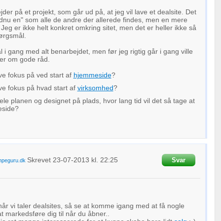
der på et projekt, som går ud på, at jeg vil lave et dealsite. Det
ndnu en" som alle de andre der allerede findes, men en mere
Jeg er ikke helt konkret omkring sitet, men det er heller ikke så
pørgsmål.
l i gang med alt benarbejdet, men før jeg rigtig går i gang ville
oer om gode råd.
e fokus på ved start af
hjemmeside
?
e fokus på hvad start af
virksomhed
?
ele planen og designet på plads, hvor lang tid vil det så tage at
meside?
Skrevet
23-07-2013
kl. 22:25
Svar
peguru.dk
 når vi taler dealsites, så se at komme igang med at få nogle
 markedsføre dig til når du åbner..