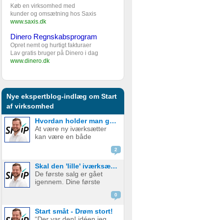
Køb en virksomhed med
kunder og omsætning hos Saxis
www.saxis.dk
Dinero Regnskabsprogram
Opret nemt og hurtigt fakturaer
Lav gratis bruger på Dinero i dag
www.dinero.dk
Nye ekspertblog-indlæg om Start
af virksomhed
Hvordan holder man gejsten oppe som ny iværksætter?
At være ny iværksætter
kan være en både
spændende og
2
udfordrende rejse. Den
frihed og kreativitet, som
Skal den 'lille' iværksætter bruge penge på digital marketing?
følger med at starte egen
De første salg er gået
virksomhed, er det som
igennem. Dine første
mange jagter, men
kunder er glade og
samtidig er der også
0
tilfredse. Det virker virkelig
mange bar...
som om, at der er en
Start småt - Drøm stort!
plads, og et marked for dit
“Der var den! idéen jeg