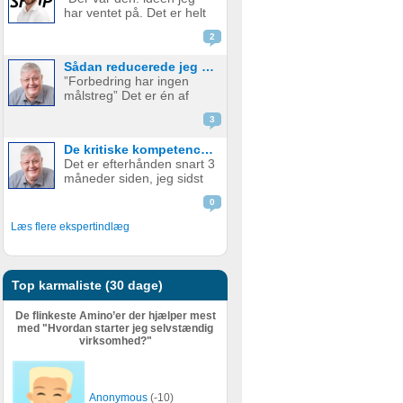
produkt. Men hvornår skal
har ventet på. Det er helt
man så tage springet og
genialt. Det er det her, jeg
begynde...
2
skal. Hvem vil IKKE betale
penge for det her?” Sådan
Sådan reducerede jeg min ugentlige arbejdstid med +20 timer og tjente samtidig mange flere penge.
er mange gode
”Forbedring har ingen
iværksætterhistorier
målstreg” Det er én af
startet og med god grund.
mine personlige værdier.
Hele e...
3
Jeg er efterhånden blevet
69 år. (I øvrigt en herlig
De kritiske kompetencer til forudsigelig, langtidsholdbar profitabel vækst – og samtidig mindre arbejde - Del 1
alder). Og selvom jeg
Det er efterhånden snart 3
efterhånden har levet
måneder siden, jeg sidst
iværksætterlivet i snart 50
skrev et blogindlæg på
år. J...
0
Amino. Mine seneste
blogindlæg har handlet
Læs flere ekspertindlæg
om mine refleksioner om
dyb og langsom tænkning.
Mit sidste blogindlæg
havde overs...
Top karmaliste (30 dage)
De flinkeste Amino’er der hjælper mest
med "Hvordan starter jeg selvstændig
virksomhed?"
Anonymous
(-10)