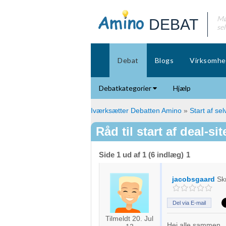
Mø
DEBAT
se
Debat
Blogs
Virksomhe
Debatkategorier
Hjælp
Iværksætter Debatten Amino
»
Start af se
Råd til start af deal-sit
Side 1 ud af 1 (6 indlæg)
1
jacobsgaard
Sk
Del via E-mail
Tilmeldt 20. Jul
Hej alle sammen