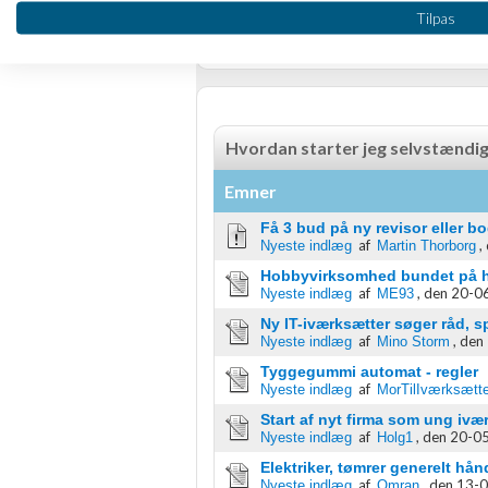
Bruge profiler til at vælge tilpasset annoncering
RSS-feed
Tilpas
Oprette profiler for at tilpasse indhold
Bruge profiler til at vælge tilpasset indhold
Måle annonceringseffektivitet
Hvordan starter jeg selvstændi
Måle indholdseffektivitet
Emner
Forstå målgrupper gennem statistikker eller kombinationer af 
Få 3 bud på ny revisor eller bo
kilder
af
,
Nyeste indlæg
Martin Thorborg
Hobbyvirksomhed bundet på hæ
Udvikle og forbedre tjenester
af
,
den 20-06
Nyeste indlæg
ME93
Ny IT-iværksætter søger råd, s
Bruge begrænsede oplysninger til at vælge indhold
af
,
den 
Nyeste indlæg
Mino Storm
IAB Special Features:
Tyggegummi automat - regler
af
Nyeste indlæg
MorTilIværksætte
Bruge præcise geografiske placeringsoplysninger
Start af nyt firma som ung ivæ
af
,
den 20-05
Nyeste indlæg
Holg1
Identificere enheder baseret på aktivt anmodede oplysninger
Elektriker, tømrer generelt hå
af
,
den 13-0
Ikke-IAB-behandlingsformål:
Nyeste indlæg
Omran