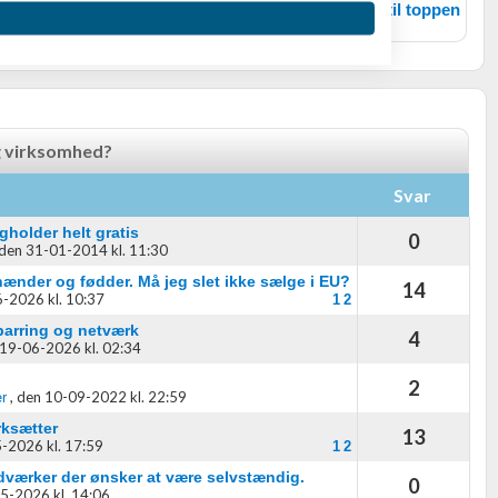
Tilbage til toppen
g virksomhed?
Svar
oplysninger fra forskellige
gholder helt gratis
0
den 31-01-2014 kl. 11:30
nder og fødder. Må jeg slet ikke sælge i EU?
14
-2026 kl. 10:37
1
2
parring og netværk
4
19-06-2026 kl. 02:34
2
,
den 10-09-2022 kl. 22:59
r
rksætter
13
-2026 kl. 17:59
1
2
ndværker der ønsker at være selvstændig.
0
5-2026 kl. 14:06