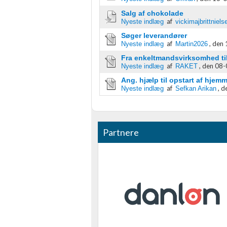
Salg af chokolade
Nødvendig
af
Nyeste indlæg
vickimajbrittniels
Ydeevne
Søger leverandører
af
,
den 
Nyeste indlæg
Martin2026
Funktionel
Fra enkeltmandsvirksomhed til
af
,
den 08-
Nyeste indlæg
RAKET
Annoncering / marketing
Ang. hjælp til opstart af hjemm
af
,
d
Nyeste indlæg
Sefkan Arikan
Partnere