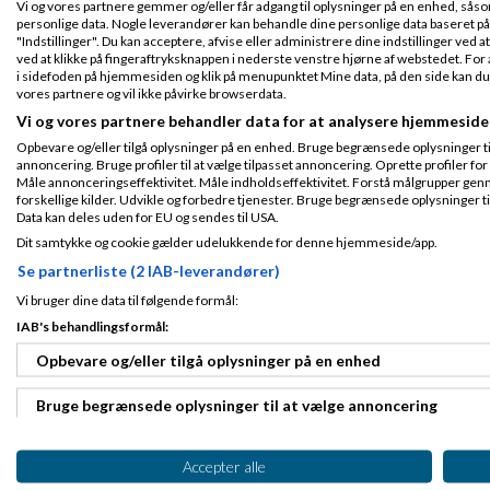
Vi og vores partnere gemmer og/eller får adgang til oplysninger på en enhed, såso
Nikolaj
Fra
N.K. I
personlige data. Nogle leverandører kan behandle dine personlige data baseret på 
"Indstillinger". Du kan acceptere, afvise eller administrere dine indstillinger ved at
ved at klikke på fingeraftryksknappen i nederste venstre hjørne af webstedet. For at
i sidefoden på hjemmesiden og klik på menupunktet Mine data, på den side kan du træ
Selve det at starte
vores partnere og vil ikke påvirke browserdata.
scripts / kloner s
Fra Handewitt
Tilmeldt 9. Nov
Vi og vores partnere behandler data for at analysere hjemmeside
Det der er svært og
05
Opbevare og/eller tilgå oplysninger på en enhed. Bruge begrænsede oplysninger til 
skal ligge din fok
Indlæg ialt:
598
annoncering. Bruge profiler til at vælge tilpasset annoncering. Oprette profiler for a
Måle annonceringseffektivitet. Måle indholdseffektivitet. Forstå målgrupper genn
Held og lykke med 
forskellige kilder. Udvikle og forbedre tjenester. Bruge begrænsede oplysninger ti
Data kan deles uden for EU og sendes til USA.
Danmarks største udva
Dit samtykke og cookie gælder udelukkende for denne hjemmeside/app.
Se partnerliste (2 IAB-leverandører)
Frederik Andre
kl. 18:51
Vi bruger dine data til følgende formål:
IAB's behandlingsformål:
Opbevare og/eller tilgå oplysninger på en enhed
Fra Haderslev
Hvad skal man hav
Tilmeldt 26. Jul
13
Du skal ikke start
Bruge begrænsede oplysninger til at vælge annoncering
Indlæg ialt:
121
Freelance Web Design.
Oprette profiler til tilpasset annoncering
Accepter alle
Side 1 ud af 1 (6 indlæg)