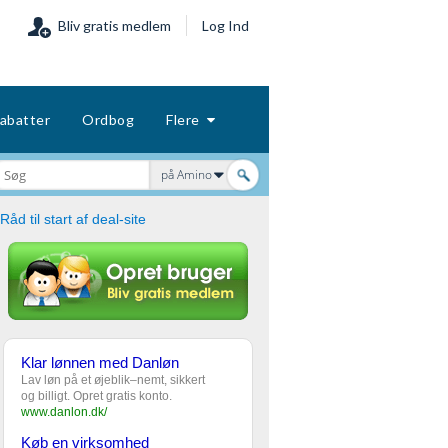
Bliv gratis medlem
Log Ind
abatter
Ordbog
Flere
på Amino
Råd til start af deal-site
Klar lønnen med Danløn
Lav løn på et øjeblik–nemt, sikkert
og billigt. Opret gratis konto.
www.danlon.dk/
Køb en virksomhed