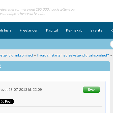
destedet for mere end 280.000 iværksættere og
lvstændige erhvervsdrivende.
dsbørs
Freelancer
Kapital
Regnskab
Events
R
lvstændig virksomhed
»
Hvordan starter jeg selvstændig virksomhed?
»
e
revet
23-07-2013
kl. 22:09
Svar