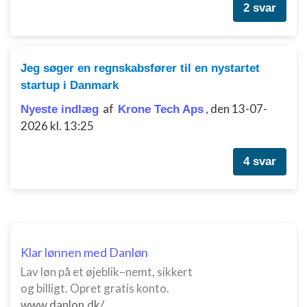
2 svar
Måle annonceringseffektivitet
Måle indholdseffektivitet
Jeg søger en regnskabsfører til en nystartet
Forstå målgrupper gennem statistikker eller
kombinationer af oplysninger fra forskellige
startup i Danmark
kilder
af
,
den 13-07-
Nyeste indlæg
Krone Tech Aps
Udvikle og forbedre tjenester
2026 kl. 13:25
Bruge begrænsede oplysninger til at vælge
4 svar
indhold
IAB Special Features:
Bruge præcise geografiske
placeringsoplysninger
Identificere enheder baseret på aktivt
Klar lønnen med Danløn
anmodede oplysninger
Lav løn på et øjeblik–nemt, sikkert
Ikke-IAB-behandlingsformål:
og billigt. Opret gratis konto.
Nødvendig
www.danlon.dk/