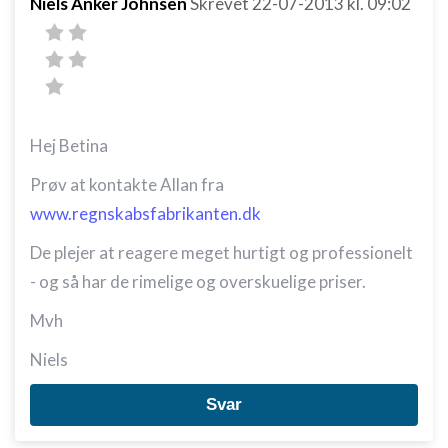
Niels Anker Johnsen
Skrevet
22-07-2013
kl. 09:02
Hej Betina
Prøv at kontakte Allan fra
www.regnskabsfabrikanten.dk
De plejer at reagere meget hurtigt og professionelt
- og så har de rimelige og overskuelige priser.
Mvh
Niels
Svar