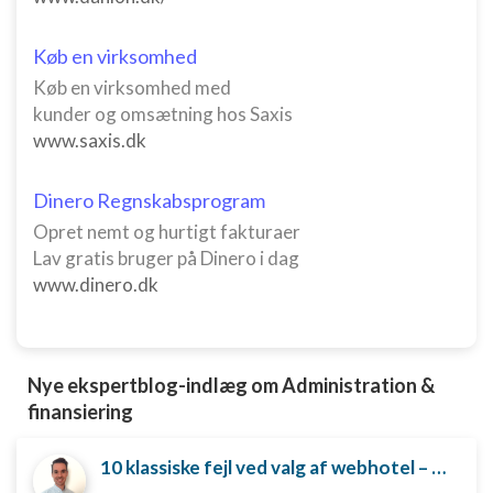
Ydeevne
Køb en virksomhed
Funktionel
Køb en virksomhed med
kunder og omsætning hos Saxis
Annoncering / marketing
www.saxis.dk
Dinero Regnskabsprogram
Opret nemt og hurtigt fakturaer
Lav gratis bruger på Dinero i dag
www.dinero.dk
Nye ekspertblog-indlæg om Administration &
finansiering
10 klassiske fejl ved valg af webhotel – og hvordan du undgår dem