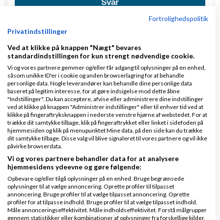
Svar
Fortrolighedspolitik
Billy's Billing og Amino
Privatindstillinger
Ved at klikke på knappen "Nægt" bevares
standardindstillingen for kun strengt nødvendige cookie.
Side 1 ud af 1 (7 indlæg)
Vi og vores partnere gemmer og/eller får adgang til oplysninger på en enhed,
såsom unikke ID'er i cookie og anden browserlagring for at behandle
personlige data. Nogle leverandører kan behandle dine personlige data
baseret på legitim interesse, for at gøre indsigelse mod dette åbne
Tilbage til toppen
"Indstillinger". Du kan acceptere, afvise eller administrere dine indstillinger
ved at klikke på knappen "Administrer indstillinger" eller til enhver tid ved at
klikke på fingeraftryksknappen i nederste venstre hjørne af webstedet. For at
trække dit samtykke tilbage, klik på fingeraftrykket eller linket i sidefoden på
Bogføring, regnskab, moms, skat m.m.
hjemmesiden og klik på menupunktet Mine data, på den side kan du trække
dit samtykke tilbage. Disse valg vil blive signaleret til vores partnere og vil ikke
Emner
påvirke browserdata.
Vi og vores partnere behandler data for at analysere
hjemmesidens ydeevne og gøre følgende:
Ratepension og B-indkomst
Opbevare og/eller tilgå oplysninger på en enhed. Bruge begrænsede
oplysninger til at vælge annoncering. Oprette profiler til tilpasset
af
,
den 29-07-2026 kl.
Nyeste indlæg
Hank664
annoncering. Bruge profiler til at vælge tilpasset annoncering. Oprette
16:24
profiler for at tilpasse indhold. Bruge profiler til at vælge tilpasset indhold.
Måle annonceringseffektivitet. Måle indholdseffektivitet. Forstå målgrupper
gennem statistikker eller kombinationer af oplysninger fra forskellige kilder.