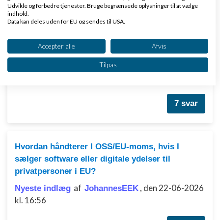
1 svar
Udvikle og forbedre tjenester. Bruge begrænsede oplysninger til at vælge
indhold.
Data kan deles uden for EU og sendes til USA.
Dit samtykke og cookie gælder udelukkende for denne hjemmeside/app.
Se partnerliste (2 IAB-leverandører)
Accepter alle
Afvis
Importmoms
Vi bruger dine data til følgende formål:
af
Tilpas
,
den 22-06-2026 kl.
Nyeste indlæg
gelatodk
IAB's behandlingsformål:
10:47
Opbevare og/eller tilgå oplysninger på en
enhed
7 svar
Bruge begrænsede oplysninger til at vælge
annoncering
Oprette profiler til tilpasset annoncering
Hvordan håndterer I OSS/EU-moms, hvis I
sælger software eller digitale ydelser til
Bruge profiler til at vælge tilpasset
privatpersoner i EU?
annoncering
af
,
den 22-06-2026
Nyeste indlæg
JohannesEEK
Oprette profiler for at tilpasse indhold
kl. 16:56
Bruge profiler til at vælge tilpasset indhold