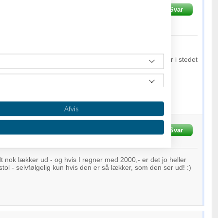
AAimport.dk
Skrevet
18-07-
Svar
Fra
Istol.dk
gu helst købe online, så der må tages nogle gode billeder i stedet
synes også selv den ser super komfortabel ud :))
Afvis
nsen
Skrevet
18-07-2013
kl. 15:29
Svar
t nok lækker ud - og hvis I regner med 2000,- er det jo heller
stol - selvfølgelig kun hvis den er så lækker, som den ser ud! :)