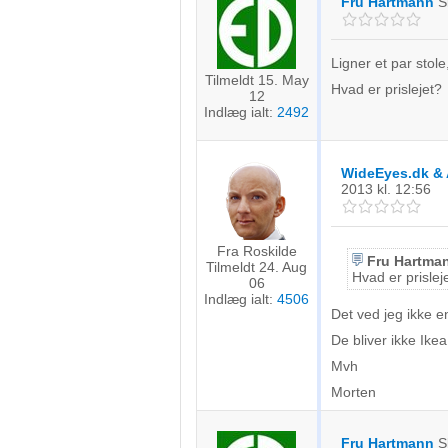
Fru Hartmann
S
Ligner et par stol
Tilmeldt 15. May
Hvad er prislejet?
12
Indlæg ialt:
2492
WideEyes.dk & 
2013
kl. 12:56
Fra Roskilde
Fru Hartma
Tilmeldt 24. Aug
Hvad er prislej
06
Indlæg ialt:
4506
Det ved jeg ikke e
De bliver ikke Ikea 
Mvh
Morten
Fru Hartmann
S