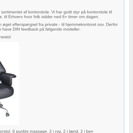
e sortimentet af kontorstole. Vi har godt styr på kontorstole til
vs. til Erhverv hvor folk sidder ned 6+ timer om dagen.
 øget efterspørgsel fra private - til hjemmekontoret osv. Derfor
ne have DIN feedback på følgende modeller:
nestol
tol. 6 punkts massage. 2 i ryg, 2 i lænd, 2 i ben