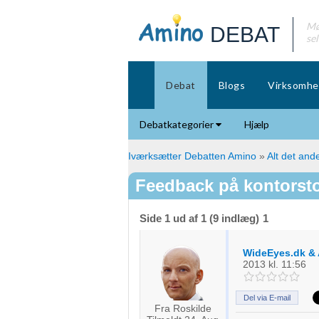
Mø
DEBAT
se
Debat
Blogs
Virksomhe
Debatkategorier
Hjælp
Iværksætter Debatten Amino
»
Alt det ande
Feedback på kontorsto
Side 1 ud af 1 (9 indlæg)
1
WideEyes.dk & 
2013
kl. 11:56
Del via E-mail
Fra Roskilde