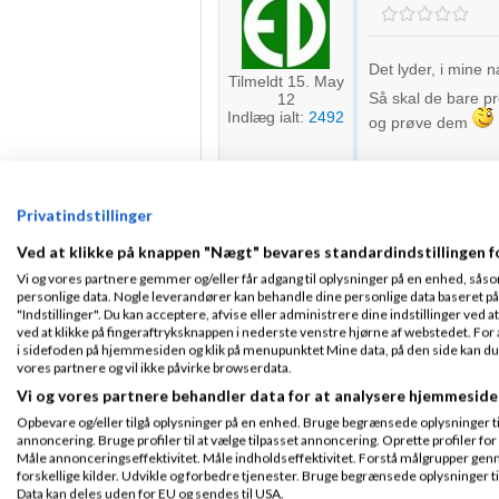
Det lyder, i mine 
Tilmeldt 15. May
Så skal de bare pr
12
Indlæg ialt:
2492
og prøve dem
Privatindstillinger
2bias
Fra
Tjek-Inte
13:14
Ved at klikke på knappen "Nægt" bevares standardindstillingen f
Vi og vores partnere gemmer og/eller får adgang til oplysninger på en enhed, såso
personlige data. Nogle leverandører kan behandle dine personlige data baseret på 
Hej Morten,
Tilmeldt 1. Jul 13
"Indstillinger". Du kan acceptere, afvise eller administrere dine indstillinger ved at
Indlæg ialt:
63
ved at klikke på fingeraftryksknappen i nederste venstre hjørne af webstedet. For at
i sidefoden på hjemmesiden og klik på menupunktet Mine data, på den side kan du træ
Især det sorte ser 
vores partnere og vil ikke påvirke browserdata.
pris", så skal det 
Vi og vores partnere behandler data for at analysere hjemmeside
Opbevare og/eller tilgå oplysninger på en enhed. Bruge begrænsede oplysninger til 
Tobias
annoncering. Bruge profiler til at vælge tilpasset annoncering. Oprette profiler for a
Måle annonceringseffektivitet. Måle indholdseffektivitet. Forstå målgrupper genn
Tjek-Internetpriser:
Bill
forskellige kilder. Udvikle og forbedre tjenester. Bruge begrænsede oplysninger ti
Data kan deles uden for EU og sendes til USA.