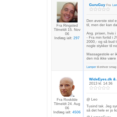
Forstå målgrupper gennem statistikker eller kombinationer af 
GuruGuy
Fra
Lam
kilder
Udvikle og forbedre tjenester
Den øverste stol e
til, men der kan da
Fra Ringsted
Bruge begrænsede oplysninger til at vælge indhold
Tilmeldt 15. Nov
Ang. prisen, hvis i
06
IAB Special Features:
- Fra min fortid i 
Indlæg ialt:
297
2000,- og så bud t
Bruge præcise geografiske placeringsoplysninger
nogle stykker til no
Massagestole er ik
Identificere enheder baseret på aktivt anmodede oplysninger
den må ikke være 
Ikke-IAB-behandlingsformål:
Lamper
til enhver smag
Nødvendig
WideEyes.dk & 
Ydeevne
2013
kl. 14:36
Funktionel
@ Leo
Fra Roskilde
Annoncering / marketing
Tilmeldt 24. Aug
Tusind tak. Jeg sy
06
så det hele er jo li
Indlæg ialt:
4506