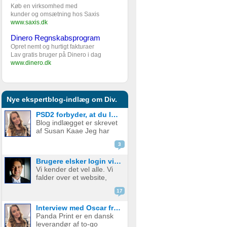
Køb en virksomhed med
kunder og omsætning hos Saxis
www.saxis.dk
Dinero Regnskabsprogram
Opret nemt og hurtigt fakturaer
Lav gratis bruger på Dinero i dag
www.dinero.dk
Nye ekspertblog-indlæg om Div.
PSD2 forbyder, at du lægger kortgebyret ud til dine kunder fra 1. januar 2018
Blog indlægget er skrevet
af Susan Kaae Jeg har
arbejdet med eCommerce
3
siden 2000 og med online
betalinger siden 2006, i
Brugere elsker login via sociale medier
stillinger med titler som
Vi kender det vel alle. Vi
Chief Product
falder over et website,
Officer/CPO, Sales
med en service eller
Director, Commercial...
17
produkt vi er
interesserede i. Vi er lige
Interview med Oscar fra Panda Print
ved at være der, lige ved
Panda Print er en dansk
at have gennemført
leverandør af to-go
signup, men hvad nu? Jeg