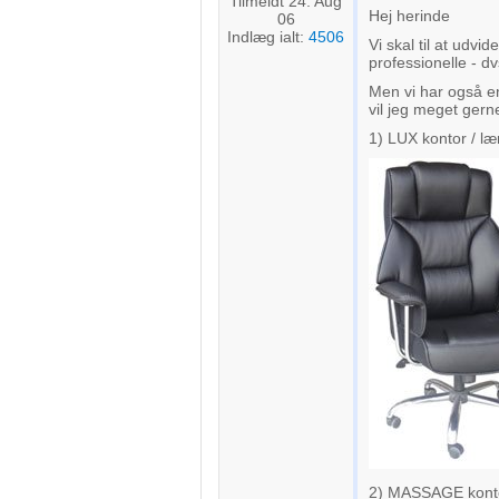
Tilmeldt 24. Aug
Hej herinde
06
Indlæg ialt:
4506
Vi skal til at udvid
professionelle - d
Men vi har også en
vil jeg meget ger
1) LUX kontor / læ
2) MASSAGE kontors