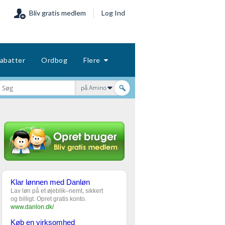
Bliv gratis medlem
Log Ind
abatter
Ordbog
Flere
på Amino
Klar lønnen med Danløn
Lav løn på et øjeblik–nemt, sikkert
og billigt. Opret gratis konto.
www.danlon.dk/
Køb en virksomhed