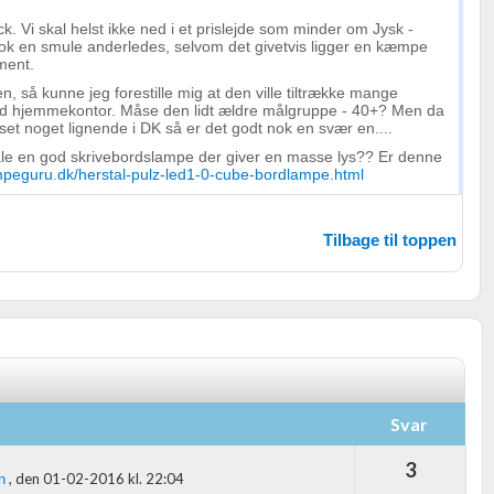
k. Vi skal helst ikke ned i et prislejde som minder om Jysk -
nok en smule anderledes, selvom det givetvis ligger en kæmpe
ment.
, så kunne jeg forestille mig at den ville tiltrække mange
d hjemmekontor. Måse den lidt ældre målgruppe - 40+? Men da
 set noget lignende i DK så er det godt nok en svær en....
ale en god skrivebordslampe der giver en masse lys?? Er denne
mpeguru.dk/herstal-pulz-led1-0-cube-bordlampe.html
Tilbage til toppen
Svar
3
,
den 01-02-2016 kl. 22:04
n