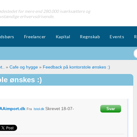
destedet for mere end 280.000 iværksættere og
lvstændige erhvervsdrivende.
dsbørs
Freelancer
Kapital
Regnskab
Events
R
t..
»
Cafe og hygge
»
Feedback på kontorstole ønskes :)
le ønskes :)
AAimport.dk
Skrevet
18-07-
Svar
Fra
Istol.dk