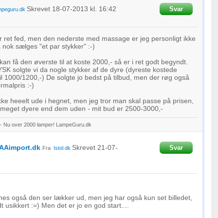
oplysninger fra forskellige
Skrevet
18-07-2013
kl. 16:42
Svar
peguru.dk
r ret fed, men den nederste med massage er jeg personligt ikke
 nok sælges "et par stykker" :-)
 kan få den øverste til at koste 2000,- så er i ret godt begyndt.
JYSK solgte vi da nogle stykker af de dyre (dyreste kostede
il 1000/1200,-) De solgte jo bedst på tilbud, men der røg også
rmalpris :-)
ke heeelt ude i hegnet, men jeg tror man skal passe på prisen,
meget dyere end dem uden - mit bud er 2500-3000,-
 - Nu over 2000 lamper! LampeGuru.dk
AAimport.dk
Skrevet
21-07-
Svar
Fra
Istol.dk
nes også den ser lækker ud, men jeg har også kun set billedet,
dt usikkert :=) Men det er jo en god start....