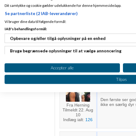
Dit samtykke og cookie gælder udelukkende for denne hjemmeside/app.
WideEyes.dk & 
2013
kl. 14:07
Se partnerliste (2 IAB-leverandører)
Vi bruger dine data til følgende formål:
IAB's behandlingsformål:
@ Fru Hartmann
Fra Roskilde
Tilmeldt 24. Aug
Nope - folk skal s
Opbevare og/eller tilgå oplysninger på en enhed
06
:)
Indlæg ialt:
4506
@ Tobias.
Bruge begrænsede oplysninger til at vælge annoncering
Tusind tak :) Jeg 
Oprette profiler til tilpasset annoncering
Hilsen Morten
Accepter alle
Bruge profiler til at vælge tilpasset annoncering
Tilpas
Leo Bak-Kriste
Oprette profiler for at tilpasse indhold
Den første ser god
Bruge profiler til at vælge tilpasset indhold
ikke en særlig dyr 
Fra Herning
Tilmeldt 22. Aug
Måle annonceringseffektivitet
10
Indlæg ialt:
126
Måle indholdseffektivitet