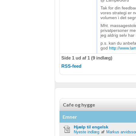
@ LampeGuru
Tak for din feedbac
vores strategi er 
volumen i det seg
Mht. massagestolen
privatpersoner me
jeg aldrig selv har
p.s. kan du anbef
god
http://www.la
Side 1 ud af 1 (9 indlæg)
RSS-feed
Cafe og hygge
Emner
Hjælp til engelsk
af
Nyeste indlæg
Markus arvidsso