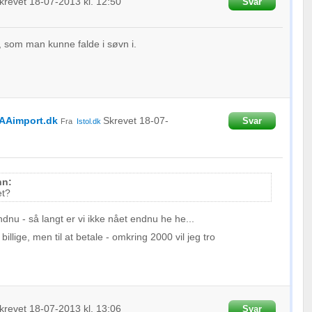
krevet
18-07-2013
kl. 12:50
Svar
e, som man kunne falde i søvn i.
AAimport.dk
Skrevet
18-07-
Svar
Fra
Istol.dk
nn:
et?
ndnu - så langt er vi ikke nået endnu he he...
billige, men til at betale - omkring 2000 vil jeg tro
krevet
18-07-2013
kl. 13:06
Svar