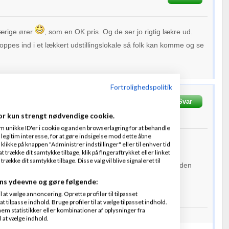
nærige ører
, som en OK pris. Og de ser jo rigtig lækre ud.
oppes ind i et lækkert udstillingslokale så folk kan komme og se
Fortrolighedspolitik
Skrevet
18-07-2013
kl.
Svar
rnetpriser.dk
or kun strengt nødvendige cookie.
m unikke ID'er i cookie og anden browserlagring for at behandle
legitim interesse, for at gøre indsigelse mod dette åbne
 klikke på knappen "Administrer indstillinger" eller til enhver tid
 trække dit samtykke tilbage, klik på fingeraftrykket eller linket
kke dit samtykke tilbage. Disse valg vil blive signaleret til
vildt godt ud...! :) Og til omkring 2000,- "hvis i lander på den
da nok rykke...
ns ydeevne og gøre følgende:
at vælge annoncering. Oprette profiler til tilpasset
t tilpasse indhold. Bruge profiler til at vælge tilpasset indhold.
em statistikker eller kombinationer af oplysninger fra
igt Internet, Fibernet, Bredbånd & Mobilt internetpriser
l at vælge indhold.