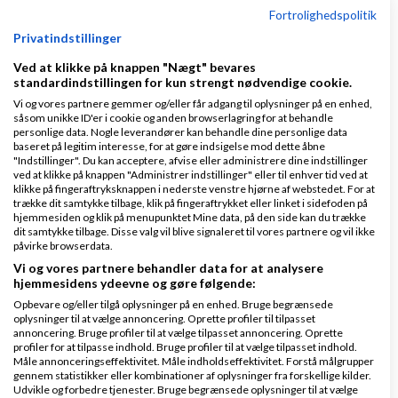
Fortrolighedspolitik
Privatindstillinger
Ved at klikke på knappen "Nægt" bevares
standardindstillingen for kun strengt nødvendige cookie.
Vi og vores partnere gemmer og/eller får adgang til oplysninger på en enhed,
såsom unikke ID'er i cookie og anden browserlagring for at behandle
Hej Birgitte
personlige data. Nogle leverandører kan behandle dine personlige data
baseret på legitim interesse, for at gøre indsigelse mod dette åbne
Jeg vil mene, at du skal sætte 15.000 af, hvis du vil
"Indstillinger". Du kan acceptere, afvise eller administrere dine indstillinger
ved at klikke på knappen "Administrer indstillinger" eller til enhver tid ved at
have en komplet løsning med en grafiker på
klikke på fingeraftryksknappen i nederste venstre hjørne af webstedet. For at
trække dit samtykke tilbage, klik på fingeraftrykket eller linket i sidefoden på
opgaven, unikt design, betaling mm. Det kan gøres
hjemmesiden og klik på menupunktet Mine data, på den side kan du trække
dit samtykke tilbage. Disse valg vil blive signaleret til vores partnere og vil ikke
billigere, hvis du fx. er tilfreds med at bruge et tema.
påvirke browserdata.
Så er min personlige pris 10.000 kr. Der er sikkert
Vi og vores partnere behandler data for at analysere
hjemmesidens ydeevne og gøre følgende:
både dyrere og billigere løsninger end min, men det
Opbevare og/eller tilgå oplysninger på en enhed. Bruge begrænsede
afhænger selvfølgelig af, hvilken kvalitet du ønsker i
oplysninger til at vælge annoncering. Oprette profiler til tilpasset
annoncering. Bruge profiler til at vælge tilpasset annoncering. Oprette
arbejdet. Der er jo mange udbydere af denne type
profiler for at tilpasse indhold. Bruge profiler til at vælge tilpasset indhold.
Måle annonceringseffektivitet. Måle indholdseffektivitet. Forstå målgrupper
opgave.
gennem statistikker eller kombinationer af oplysninger fra forskellige kilder.
Udvikle og forbedre tjenester. Bruge begrænsede oplysninger til at vælge