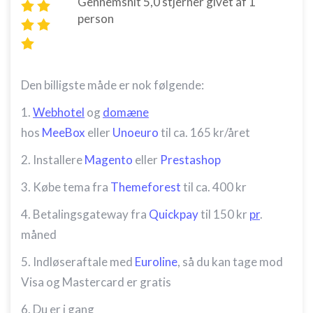
Gennemsnit
5,0
stjerner givet af
1
person
Den billigste måde er nok følgende:
1.
Webhotel
og
domæne
hos
MeeBox
eller
Unoeuro
til ca. 165 kr/året
2. Installere
Magento
eller
Prestashop
3. Købe tema fra
Themeforest
til ca. 400 kr
4. Betalingsgateway fra
Quickpay
til 150 kr
pr
.
måned
5. Indløseraftale med
Euroline
, så du kan tage mod
Visa og Mastercard er gratis
6. Du er i gang