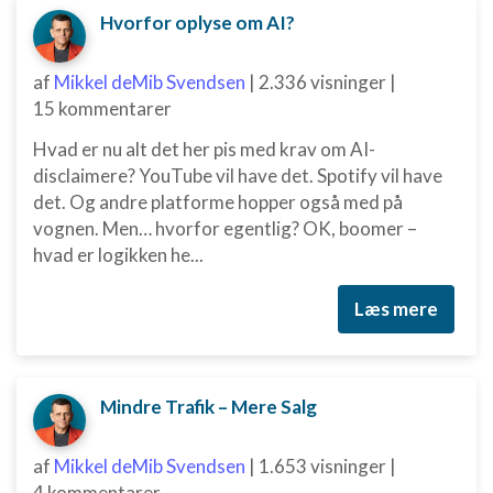
Hvorfor oplyse om AI?
af
Mikkel deMib Svendsen
|
2.336 visninger
|
15 kommentarer
Hvad er nu alt det her pis med krav om AI-
disclaimere? YouTube vil have det. Spotify vil have
det. Og andre platforme hopper også med på
vognen. Men… hvorfor egentlig? OK, boomer –
hvad er logikken he...
Læs mere
Mindre Trafik – Mere Salg
af
Mikkel deMib Svendsen
|
1.653 visninger
|
4 kommentarer