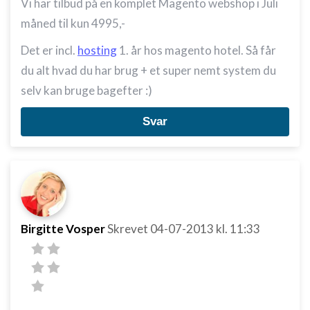
Vi har tilbud på en komplet Magento webshop i Juli
Måle annonceringseffektivitet
måned til kun 4995,-
Måle indholdseffektivitet
Det er incl.
hosting
1. år hos magento hotel. Så får
Forstå målgrupper gennem statistikker eller
du alt hvad du har brug + et super nemt system du
kombinationer af oplysninger fra forskellige
kilder
selv kan bruge bagefter :)
Udvikle og forbedre tjenester
Svar
Bruge begrænsede oplysninger til at vælge
indhold
IAB Special Features:
Bruge præcise geografiske
placeringsoplysninger
Birgitte Vosper
Skrevet
04-07-2013
kl. 11:33
Identificere enheder baseret på aktivt
anmodede oplysninger
Ikke-IAB-behandlingsformål:
Nødvendig