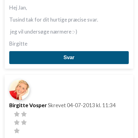
Ydeevne
Hej Jan,
Funktionel
Tusind tak for dit hurtige præcise svar.
Annoncering / marketing
jeg vil undersøge nærmere :-)
Birgitte
Svar
Birgitte Vosper
Skrevet
04-07-2013
kl. 11:34