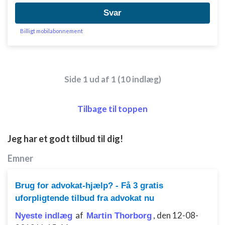
kombinationer af oplysninger fra forskellige
kilder
Svar
Udvikle og forbedre tjenester
Billigt mobilabonnement
Bruge begrænsede oplysninger til at vælge
indhold
IAB Special Features:
Side 1 ud af 1 (10 indlæg)
Bruge præcise geografiske
placeringsoplysninger
Tilbage til toppen
Identificere enheder baseret på aktivt
anmodede oplysninger
Jeg har et godt tilbud til dig!
Ikke-IAB-behandlingsformål:
Emner
Nødvendig
Ydeevne
Brug for advokat-hjælp? - Få 3 gratis
uforpligtende tilbud fra advokat nu
Funktionel
af
,
den 12-08-
Nyeste indlæg
Martin Thorborg
Annoncering / marketing