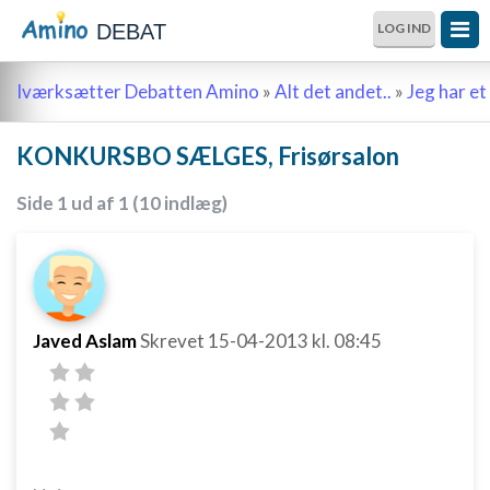
DEBAT
LOG IND
Iværksætter Debatten Amino
»
Alt det andet..
»
Jeg har et 
KONKURSBO SÆLGES, Frisørsalon
Side 1 ud af 1 (10 indlæg)
Javed Aslam
Skrevet
15-04-2013
kl. 08:45