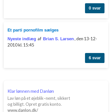
0 svar
Et parti pornofilm sælges
af
,
den 13-12-
Nyeste indlæg
Brian S. Larsen
2010 kl. 15:45
6 svar
Klar lønnen med Danløn
Lav løn på et øjeblik–nemt, sikkert
og billigt. Opret gratis konto.
www.danlon.dk/