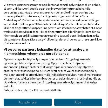
Vi og vores partnere gemmer og/eller får adgang til oplysninger på en enhed,
Ja det tror jeg han kan!
såsom unikke ID'er i cookie og anden browserlagring for at behandle
personlige data. Nogle leverandører kan behandle dine personlige data
/Brian
baseret på legitim interesse, for at gøre indsigelse mod dette åbne
"Indstillinger". Du kan acceptere, afvise eller administrere dine indstillinger
ved at klikke på knappen "Administrer indstillinger" eller til enhver tid ved at
klikke på fingeraftryksknappen i nederste venstre hjørne af webstedet. For at
trække dit samtykke tilbage, klik på fingeraftrykket eller linket i sidefoden på
hjemmesiden og klik på menupunktet Mine data, på den side kan du trække
dit samtykke tilbage. Disse valg vil blive signaleret til vores partnere og vil ikke
påvirke browserdata.
Vi og vores partnere behandler data for at analysere
hjemmesidens ydeevne og gøre følgende:
Opbevare og/eller tilgå oplysninger på en enhed. Bruge begrænsede
oplysninger til at vælge annoncering. Oprette profiler til tilpasset
annoncering. Bruge profiler til at vælge tilpasset annoncering. Oprette
profiler for at tilpasse indhold. Bruge profiler til at vælge tilpasset indhold.
Måle annonceringseffektivitet. Måle indholdseffektivitet. Forstå målgrupper
gennem statistikker eller kombinationer af oplysninger fra forskellige kilder.
Udvikle og forbedre tjenester. Bruge begrænsede oplysninger til at vælge
indhold.
Data kan deles uden for EU og sendes til USA.
Dit samtykke og cookie gælder udelukkende for denne hjemmeside/app.
Se partnerliste (2 IAB-leverandører)
Accepter alle
Afvis