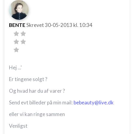
BENTE
Skrevet
30-05-2013
kl. 10:34
Hej ...'
Er tingene solgt ?
Og hvad har du af varer ?
Send evt billeder på min mail:
bebeauty@live.dk
eller vi kan ringe sammen
Venligst