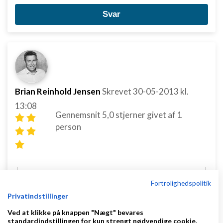
Svar
Brian Reinhold Jensen
Skrevet
30-05-2013
kl.
13:08
Gennemsnit
5,0
stjerner givet af
1
person
Frederik Nielsen:
Fortrolighedspolitik
Jeg kunne muligvis være interesseret i at købe
Privatindstillinger
nogle af hårprodukterne. Kan du kontaktes på
Ved at klikke på knappen "Nægt" bevares
mail?
standardindstillingen for kun strengt nødvendige cookie.