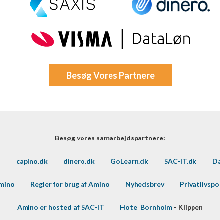
Besøg Vores Partnere
Besøg vores samarbejdspartnere:
k
capino.dk
dinero.dk
GoLearn.dk
SAC-IT.dk
Da
Amino
Regler for brug af Amino
Nyhedsbrev
Privatlivspol
Amino er hosted af SAC-IT
Hotel Bornholm
- Klippen