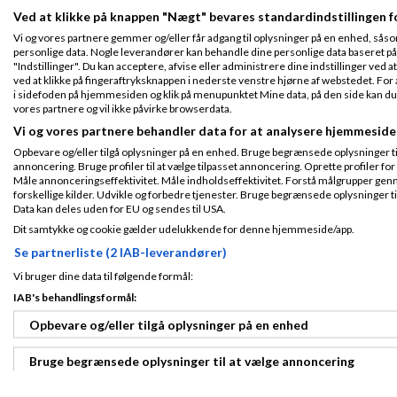
der skal bygges (J
Ved at klikke på knappen "Nægt" bevares standardindstillingen f
fræses og 190 m2 f
Vi og vores partnere gemmer og/eller får adgang til oplysninger på en enhed, såso
Så min præsentati
personlige data. Nogle leverandører kan behandle dine personlige data baseret på 
"Indstillinger". Du kan acceptere, afvise eller administrere dine indstillinger ved at
ved at klikke på fingeraftryksknappen i nederste venstre hjørne af webstedet. For at
i sidefoden på hjemmesiden og klik på menupunktet Mine data, på den side kan du træ
Endnu en gang tak
vores partnere og vil ikke påvirke browserdata.
Vi og vores partnere behandler data for at analysere hjemmeside
Opbevare og/eller tilgå oplysninger på en enhed. Bruge begrænsede oplysninger til 
annoncering. Bruge profiler til at vælge tilpasset annoncering. Oprette profiler for a
Måle annonceringseffektivitet. Måle indholdseffektivitet. Forstå målgrupper genn
forskellige kilder. Udvikle og forbedre tjenester. Bruge begrænsede oplysninger ti
Martin Thorbor
Data kan deles uden for EU og sendes til USA.
2005
kl. 21:21
Dit samtykke og cookie gælder udelukkende for denne hjemmeside/app.
Se partnerliste (2 IAB-leverandører)
Hej Nicolai
Fra Skodsborg
Vi bruger dine data til følgende formål:
Tilmeldt 24. Mar
Først tak for din ro
05
IAB's behandlingsformål:
Indlæg ialt:
Prisen for reklam
12320
Opbevare og/eller tilgå oplysninger på en enhed
hvilken placering ma
det betyder at du
timer.
Bruge begrænsede oplysninger til at vælge annoncering
Så hvis din tanke e
så er jeg da helt 