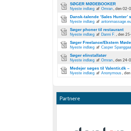
Identificere enheder baseret på aktivt anmodede oplysninger
SØGER MØDEBOOKER
af
,
den 02-0
Nyeste indlæg
Omran
Ikke-IAB-behandlingsformål:
Dansk-talende ‘Sales Hunter’ s
Nødvendig
af
Nyeste indlæg
antonmassage.e
Søger phoner til restaurant
Ydeevne
af
,
den 25-
Nyeste indlæg
Danni F.
Søger Freelance/Ekstern Møde
Funktionel
af
Nyeste indlæg
Casper Spanggaa
Annoncering / marketing
Søger elinstallatør
af
,
den 24-0
Nyeste indlæg
Omran
Medejer søges til Valentir.dk –
af
,
den
Nyeste indlæg
Anonymous
Partnere