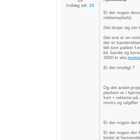
05
Indlæg ialt:
10
Er der nogen derud
reklameplads)
Det drejer sig om t
Det ene er en minir
der er banderekla
lidt som pakker f.
bil, bande og kons
3000 kr eks
moms
Er det rimeligt ?
Og det andet proje
pladsen er i hjørne
kort + reklame på
moms og udgifter.
Er der nogen der k
Er der nogen der h
bedst at henvende