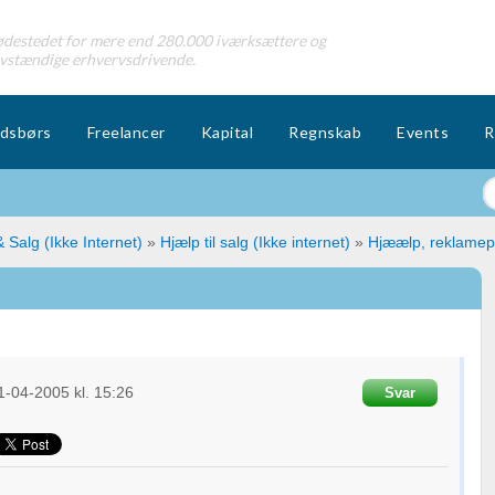
destedet for mere end 280.000 iværksættere og
lvstændige erhvervsdrivende.
dsbørs
Freelancer
Kapital
Regnskab
Events
R
 Salg (Ikke Internet)
»
Hjælp til salg (Ikke internet)
»
Hjæælp, reklamep
1-04-2005
kl. 15:26
Svar