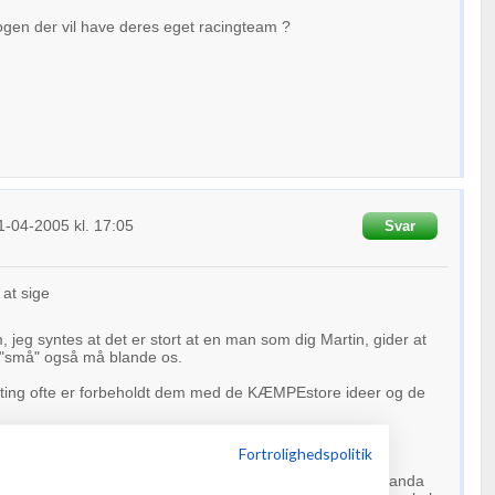
ogen der vil have deres eget racingteam ?
1-04-2005
kl. 17:05
Svar
 at sige
, jeg syntes at det er stort at en man som dig Martin, gider at
i "små" også må blande os.
alting ofte er forbeholdt dem med de KÆMPEstore ideer og de
Fortrolighedspolitik
 præsentere mig selv senere, men lige nu har jeg en veranda