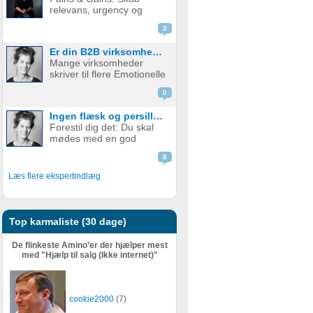
enige… og alligevel sker
relevans, urgency og
der ingenting. Det kan i
beslutningskraft i dit salg
nogle ti...
2
At forstå kundens
smertepunkter (pains) og
Er din B2B virksomhedskommunikation ramt af den blågrønne syge?
gevinster (gains) er
Mange virksomheder
fundamentalt for enhver
skriver til flere Emotionelle
effektiv salgsproces.
Kundetyper. Typisk skriver
Uanset hvor stærk din...
0
B2B-virksomheder til blå
OG grøn kundetype. Det
Ingen flæsk og persillesovs på Fars Beverding?
er et problem. For det
Forestil dig det: Du skal
skaber mere forvirring end
mødes med en god
salg. Det her problem ser
gammel barndomsven på
...
8
Fars Beverding i det
kvarter, hvor du voksede
Læs flere ekspertindlæg
op. Der står flæsk med
persillesovs på menuen.
Præcis som dengang. Du
går ind ad døren og...
Top karmaliste (30 dage)
De flinkeste Amino’er der hjælper mest
med "Hjælp til salg (Ikke internet)"
cookie2000
(7)