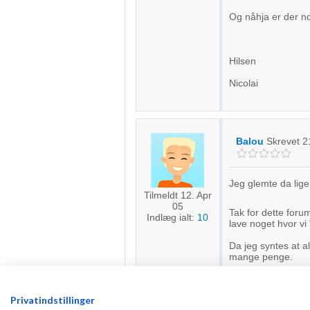
Og nåhja er der n
Hilsen
Nicolai
Balou
Skrevet
2
Jeg glemte da lige
Tilmeldt 12. Apr
05
Tak for dette forum
Indlæg ialt:
10
lave noget hvor v
Da jeg syntes at 
mange penge.
Privatindstillinger
Jeg skal nok også