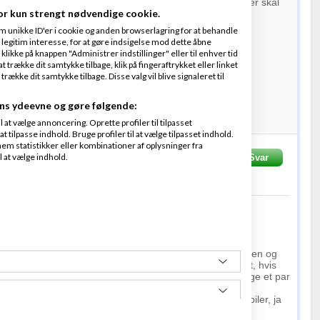
a så har jeg den vel egentlig ikke endnu !?), en grund der skal
or kun strengt nødvendige cookie.
liser der skal lægges. (en nybyggers forbandelse)
m unikke ID'er i cookie og anden browserlagring for at behandle
on må vente til næste uge.
legitim interesse, for at gøre indsigelse mod dette åbne
 klikke på knappen "Administrer indstillinger" eller til enhver tid
 trække dit samtykke tilbage, klik på fingeraftrykket eller linket
kke dit samtykke tilbage. Disse valg vil blive signaleret til
 dette site og dine nyhedsbreve.
ns ydeevne og gøre følgende:
at vælge annoncering. Oprette profiler til tilpasset
t tilpasse indhold. Bruge profiler til at vælge tilpasset indhold.
em statistikker eller kombinationer af oplysninger fra
l at vælge indhold.
g
Skrevet
23-04-
Svar
Fra
Amino ApS
Hotel Klippen
s, den er jeg rigtig glad for!
en er svær at gøre op uden at vide hvor mange der ser den og
n får. At få et fredagsræs til 2000 - 3000 kr. lyder billigt, hvis
 kommer ud og sætter en bane op og lader de ansatte lege et par
r at tage 2000 - 3000 kr. for fredagsræs + reklamer på biler, ja
klart på og du kan da så bare maile mig.