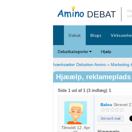
Mø
DEBAT
se
Debat
Blogs
Virksomhe
Debatkategorier
Hjælp
Iværksætter Debatten Amino
»
Marketing &
Hjæælp, reklameplads
Side 1 ud af 1 (3 indlæg)
1
Balou
Skrevet
2
Del via E-mail
Tilmeldt 12. Apr
Hjæææælp