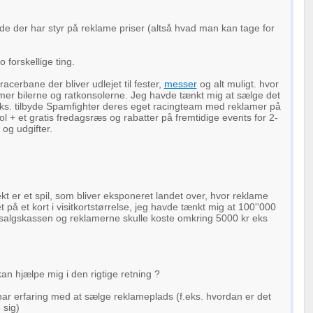
e der har styr på reklame priser (altså hvad man kan tage for
o forskellige ting.
acerbane der bliver udlejet til fester,
messer
og alt muligt. hvor
mer bilerne og ratkonsolerne. Jeg havde tænkt mig at sælge det
eks. tilbyde Spamfighter deres eget racingteam med reklamer på
ol + et gratis fredagsræs og rabatter på fremtidige events for 2-
og udgifter.
kt er et spil, som bliver eksponeret landet over, hvor reklame
t på et kort i visitkortstørrelse, jeg havde tænkt mig at 100''000
 salgskassen og reklamerne skulle koste omkring 5000 kr eks
an hjælpe mig i den rigtige retning ?
ar erfaring med at sælge reklameplads (f.eks. hvordan er det
 sig)