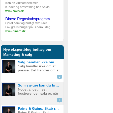
Køb en virksomhed med
kunder og omsætning hos Saxis
www.saxis.dk
Dinero Regnskabsprogram
Opret nemt og hurtigt fakturaer
Lav gratis bruger på Dinero i dag
www.dinero.dk
Nye ekspertblog-indlæg om
Marketing & salg
Salg handler ikke om at presse. Det handler om at løse.
Salg handler ikke om at
presse. Det handler om at
løse. Når kunden kommer
0
med en indvending,
fortæller de dig, hvor de er
Som sælger kan du bruge tabsaversion til at skubbe kunden mod en beslutning.
i tvivl. Alt for mange
Noget af det mest
sælgere giver op, når
frustrerende i salg er, når
kunden kommer med en
kunden godt kan se
indvending, ...
0
værdien, men stadig ikke
træffer en beslutning. De
Pains & Gains: Skab relevans, urgency og beslutningskraft i dit salg
nikker, de forstår, de er
Pains & Gains: Skab