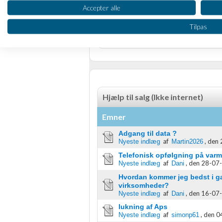
Oprette profiler til tilpasset annoncering
Accepter alle
Dbh Martin
Bruge profiler til at vælge tilpasset annoncering
Side 1 ud af 1 (3 indlæg)
Tilpas
RSS-feed
Oprette profiler for at tilpasse indhold
Bruge profiler til at vælge tilpasset indhold
Måle annonceringseffektivitet
Hjælp til salg (Ikke internet)
Måle indholdseffektivitet
Emner
Forstå målgrupper gennem statistikker eller kombinationer af 
kilder
Adgang til data ?
af
,
den 
Nyeste indlæg
Martin2026
Udvikle og forbedre tjenester
Telefonisk opfølgning på var
af
,
den 28-07-
Nyeste indlæg
Dani
Bruge begrænsede oplysninger til at vælge indhold
Hvordan kommer jeg bedst i ga
virksomheder?
IAB Special Features:
af
,
den 16-07-
Nyeste indlæg
Dani
Bruge præcise geografiske placeringsoplysninger
lukning af Aps
af
,
den 0
Nyeste indlæg
simonp61