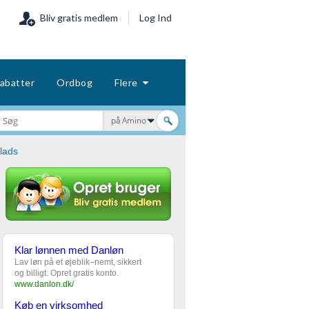
Bliv gratis medlem
Log Ind
abatter
Ordbog
Flere
på Amino
lads
Klar lønnen med Danløn
Lav løn på et øjeblik–nemt, sikkert
og billigt. Opret gratis konto.
www.danlon.dk/
Køb en virksomhed