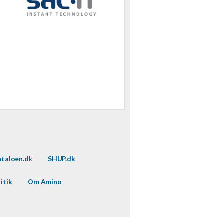
taloen.dk
SHUP.dk
itik
Om Amino