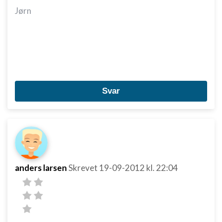
Måle annonceringseffektivitet
Jørn
Måle indholdseffektivitet
Forstå målgrupper gennem statistikker eller
kombinationer af oplysninger fra forskellige
kilder
Udvikle og forbedre tjenester
Svar
Bruge begrænsede oplysninger til at vælge
indhold
IAB Special Features:
Bruge præcise geografiske
placeringsoplysninger
anders larsen
Skrevet
19-09-2012
kl. 22:04
Identificere enheder baseret på aktivt
anmodede oplysninger
Ikke-IAB-behandlingsformål:
Nødvendig