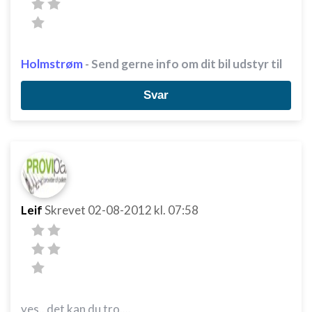
Holmstrøm
- Send gerne info om dit bil udstyr til
Svar
Leif
Skrevet
02-08-2012
kl. 07:58
yes.. det kan du tro....