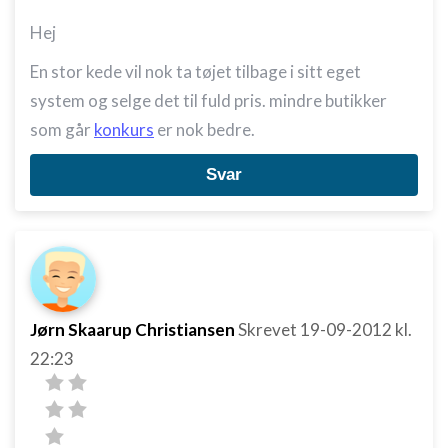
Ydeevne
Hej
Funktionel
En stor kede vil nok ta tøjet tilbage i sitt eget
system og selge det til fuld pris. mindre butikker
Annoncering / marketing
som går
konkurs
er nok bedre.
Svar
Jørn Skaarup Christiansen
Skrevet
19-09-2012
kl.
22:23