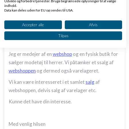
Udvikle og forbedre tjenester. Bruge begrænsede oplysninger til at vælge
10:36
indhold.
Data kan deles uden for EU og sendes til USA.
Dit samtykke og cookie gælder udelukkende for denne hjemmeside/app.
Se partnerliste (2 IAB-leverandører)
Accepter alle
Afvis
Vi bruger dine data til følgende formål:
Tilpas
IAB's behandlingsformål:
Hej Michael
Opbevare og/eller tilgå oplysninger på en
enhed
Jeg er medejer af en
webshop
og en fysisk butik for
sælger modetøj til herrer. Vi påtænker et ssalg af
Bruge begrænsede oplysninger til at vælge
annoncering
webshoppen
og dermed også varelageret.
Oprette profiler til tilpasset annoncering
Vi kan være interesseret i et samlet
salg
af
webshoppen, delvis salg af varelager etc.
Bruge profiler til at vælge tilpasset
annoncering
Kunne det have din interesse.
Oprette profiler for at tilpasse indhold
Bruge profiler til at vælge tilpasset indhold
Med venlig hilsen