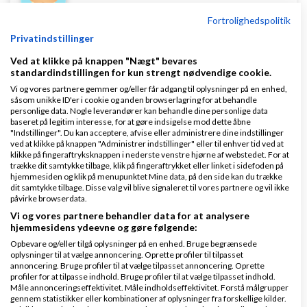
Fortrolighedspolitik
ali2500
Skrevet
02-08-2012
kl. 16:04
Privatindstillinger
Ved at klikke på knappen "Nægt" bevares
standardindstillingen for kun strengt nødvendige cookie.
Vi og vores partnere gemmer og/eller får adgang til oplysninger på en enhed,
såsom unikke ID'er i cookie og anden browserlagring for at behandle
personlige data. Nogle leverandører kan behandle dine personlige data
baseret på legitim interesse, for at gøre indsigelse mod dette åbne
Jeg kunne være intresseret i jeansne send evn en
"Indstillinger". Du kan acceptere, afvise eller administrere dine indstillinger
ved at klikke på knappen "Administrer indstillinger" eller til enhver tid ved at
privat besked
med model antal og priser
klikke på fingeraftryksknappen i nederste venstre hjørne af webstedet. For at
trække dit samtykke tilbage, klik på fingeraftrykket eller linket i sidefoden på
hjemmesiden og klik på menupunktet Mine data, på den side kan du trække
Svar
dit samtykke tilbage. Disse valg vil blive signaleret til vores partnere og vil ikke
påvirke browserdata.
Vi og vores partnere behandler data for at analysere
hjemmesidens ydeevne og gøre følgende:
Opbevare og/eller tilgå oplysninger på en enhed. Bruge begrænsede
oplysninger til at vælge annoncering. Oprette profiler til tilpasset
annoncering. Bruge profiler til at vælge tilpasset annoncering. Oprette
profiler for at tilpasse indhold. Bruge profiler til at vælge tilpasset indhold.
Måle annonceringseffektivitet. Måle indholdseffektivitet. Forstå målgrupper
Jørn Skaarup Christiansen
Skrevet
10-08-2012
kl.
gennem statistikker eller kombinationer af oplysninger fra forskellige kilder.