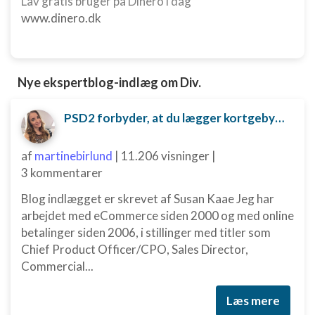
Lav gratis bruger på Dinero i dag
www.dinero.dk
Nye ekspertblog-indlæg om Div.
PSD2 forbyder, at du lægger kortgebyret ud til dine kunder fra 1. januar 2018
af
martinebirlund
|
11.206 visninger
|
3 kommentarer
Blog indlægget er skrevet af Susan Kaae Jeg har
arbejdet med eCommerce siden 2000 og med online
betalinger siden 2006, i stillinger med titler som
Chief Product Officer/CPO, Sales Director,
Commercial...
Læs mere