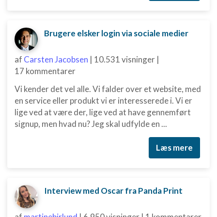
Brugere elsker login via sociale medier
af
Carsten Jacobsen
|
10.531 visninger
|
17 kommentarer
Vi kender det vel alle. Vi falder over et website, med
en service eller produkt vi er interesserede i. Vi er
lige ved at være der, lige ved at have gennemført
signup, men hvad nu? Jeg skal udfylde en ...
Læs mere
Interview med Oscar fra Panda Print
af
martinebirlund
|
6.950 visninger
|
1 kommentarer