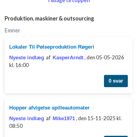
Tilbage til toppen
IAB Special Features:
Bruge præcise geografiske
placeringsoplysninger
Produktion, maskiner & outsourcing
Emner
Identificere enheder baseret på aktivt
anmodede oplysninger
Ikke-IAB-behandlingsformål:
Lokaler Til Pølseproduktion Røgeri
Nødvendig
af
,
den 05-05-2026
Nyeste indlæg
KasperArndt
kl. 16:00
Ydeevne
Funktionel
0 svar
Annoncering / marketing
Hopper afvigelse spilleautomater
af
,
den 15-11-2025 kl.
Nyeste indlæg
Mike1971
08:50