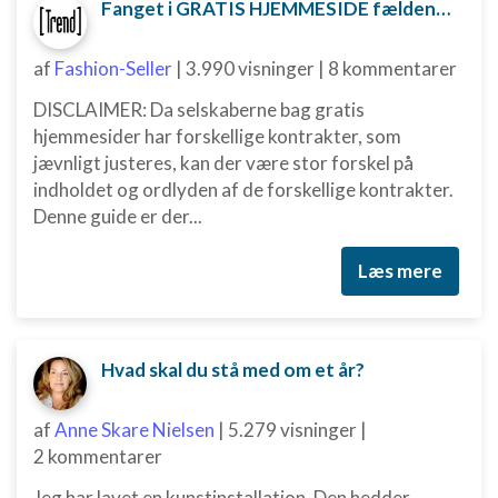
Fanget i GRATIS HJEMMESIDE fælden? Sådan kan du måske komme ud af aftalen
af
Fashion-Seller
|
3.990 visninger
|
8 kommentarer
DISCLAIMER: Da selskaberne bag gratis
hjemmesider har forskellige kontrakter, som
jævnligt justeres, kan der være stor forskel på
indholdet og ordlyden af de forskellige kontrakter.
Denne guide er der...
Læs mere
Hvad skal du stå med om et år?
af
Anne Skare Nielsen
|
5.279 visninger
|
2 kommentarer
Jeg har lavet en kunstinstallation. Den hedder