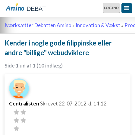
DEBAT
LOG IND
Iværksætter Debatten Amino
»
Innovation & Vækst
»
Prod
Kender i nogle gode filippinske eller
andre "billige" webudviklere
Side 1 ud af 1 (10 indlæg)
Centralisten
Skrevet
22-07-2012
kl. 14:12