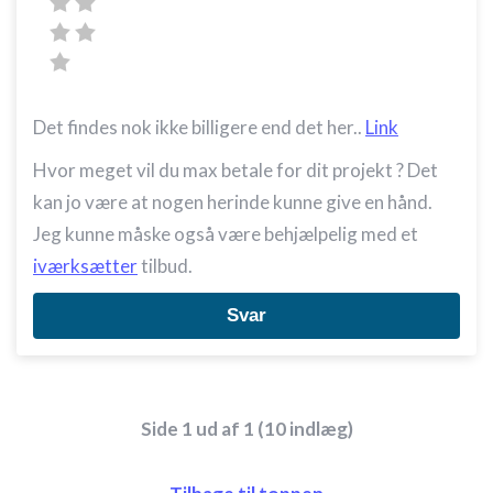
Oprette profiler til tilpasset annoncering
Bruge profiler til at vælge tilpasset
annoncering
Det findes nok ikke billigere end det her..
Link
Oprette profiler for at tilpasse indhold
Hvor meget vil du max betale for dit projekt ? Det
Bruge profiler til at vælge tilpasset indhold
kan jo være at nogen herinde kunne give en hånd.
Måle annonceringseffektivitet
Jeg kunne måske også være behjælpelig med et
iværksætter
tilbud.
Måle indholdseffektivitet
Svar
Forstå målgrupper gennem statistikker eller
kombinationer af oplysninger fra forskellige
kilder
Udvikle og forbedre tjenester
Side 1 ud af 1 (10 indlæg)
Bruge begrænsede oplysninger til at vælge
indhold