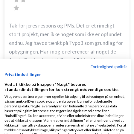
Tak for jeres respons og PMs. Det er et rimeligt
stort projekt, men ikke noget som ikke er opfundet
endnu. Jeg havde tænkt på Typo3 som grundlag for
opbygningen. Har i nogle referencer af noget de
forskellige har lavet tidligere? På forhånd tak.
Fortrolighedspolitik
Svar
Privatindstillinger
Ved at klikke på knappen "Nægt" bevares
standardindstillingen for kun strengt nødvendige cookie.
Vi og vores partnere gemmer og/eller får adgang til oplysninger på en enhed,
såsom unikke ID'er i cookie og anden browserlagring for at behandle
personlige data. Nogle leverandører kan behandle dine personlige data
baseret på legitim interesse, for at gøre indsigelse mod dette åbne
"Indstillinger". Du kan acceptere, afvise eller administrere dine indstillinger
Derek Lin
Skrevet
23-07-2012
kl. 11:26
ved at klikke på knappen "Administrer indstillinger" eller til enhver tid ved at
klikke på fingeraftryksknappen i nederste venstre hjørne af webstedet. For at
Gennemsnit
5,0
stjerner givet af
1
trække dit samtykke tilbage, klik på fingeraftrykket eller linket i sidefoden på