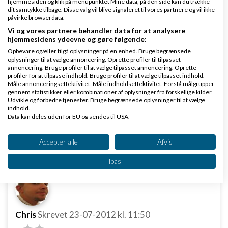
person
hjemmesiden og klik på menupunktet Mine data, på den side kan du trække
dit samtykke tilbage. Disse valg vil blive signaleret til vores partnere og vil ikke
påvirke browserdata.
Vi og vores partnere behandler data for at analysere
hjemmesidens ydeevne og gøre følgende:
hej,
Opbevare og/eller tilgå oplysninger på en enhed. Bruge begrænsede
oplysninger til at vælge annoncering. Oprette profiler til tilpasset
Prisen er vigtig, men hvis du skal opbygge en helt ny
annoncering. Bruge profiler til at vælge tilpasset annoncering. Oprette
profiler for at tilpasse indhold. Bruge profiler til at vælge tilpasset indhold.
hjemmesiden. så skal du have erfaring før. ellers går
Måle annonceringseffektivitet. Måle indholdseffektivitet. Forstå målgrupper
gennem statistikker eller kombinationer af oplysninger fra forskellige kilder.
det næsten 100% til fiasko, special du vil lave det i
Udvikle og forbedre tjenester. Bruge begrænsede oplysninger til at vælge
indhold.
udlandet. min erfaring siger, det bliver ikke billigere.
Data kan deles uden for EU og sendes til USA.
Dit samtykke og cookie gælder udelukkende for denne hjemmeside/app.
Svar
Se partnerliste (2 IAB-leverandører)
Accepter alle
Afvis
Vi bruger dine data til følgende formål:
Tilpas
IAB's behandlingsformål:
Opbevare og/eller tilgå oplysninger på en
enhed
Bruge begrænsede oplysninger til at vælge
Chris
Skrevet
23-07-2012
kl. 11:50
annoncering