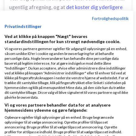
ugentlig afregning, og at
det koster dig yderligere
1%
at have denne "service". Dvs. du skal gøre noget
Fortrolighedspolitik
aktivt for at lave det om til 30 dage og dermed
Privatindstillinger
gratis, hvis det er den løsning du ønsker. At det
Ved at klikke på knappen "Nægt" bevares
standardindstillingen for kun strengt nødvendige cookie.
skulle være mere tiltrækkende end at lave en
Vi og vores partnere gemmer og/eller får adgang til oplysninger på en enhed,
individuel aftale, er selvfølgelig en smagssag.
såsom unikke ID'er i cookie og anden browserlagring for at behandle
personlige data. Nogle leverandører kan behandle dine personlige data
Vi har det bedst med at vores penge står på vores
baseret på legitim interesse, for at gøre indsigelse mod dette åbne
"Indstillinger". Du kan acceptere, afvise eller administrere dine indstillinger
konto, og at det ikke skal koste ekstra :o)
ved at klikke på knappen "Administrer indstillinger" eller til enhver tid ved at
klikke på fingeraftryksknappen i nederste venstre hjørne af webstedet. For at
trække dit samtykke tilbage, klik på fingeraftrykket eller linket i sidefoden på
Svar
hjemmesiden og klik på menupunktet Mine data, på den side kan du trække
dit samtykke tilbage. Disse valg vil blive signaleret til vores partnere og vil ikke
Samsung Galaxy S5 cover
påvirke browserdata.
Vi og vores partnere behandler data for at analysere
hjemmesidens ydeevne og gøre følgende:
Opbevare og/eller tilgå oplysninger på en enhed. Bruge begrænsede
oplysninger til at vælge annoncering. Oprette profiler til tilpasset
Side 1 ud af 1 (5 indlæg)
annoncering. Bruge profiler til at vælge tilpasset annoncering. Oprette
profiler for at tilpasse indhold. Bruge profiler til at vælge tilpasset indhold.