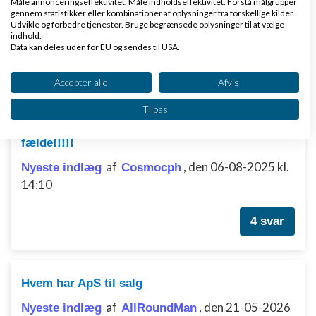
Måle annonceringseffektivitet. Måle indholdseffektivitet. Forstå målgrupper
gennem statistikker eller kombinationer af oplysninger fra forskellige kilder.
Tilbage til toppen
Udvikle og forbedre tjenester. Bruge begrænsede oplysninger til at vælge
indhold.
Data kan deles uden for EU og sendes til USA.
Alt det andet om at starte virksomhed
Dit samtykke og cookie gælder udelukkende for denne hjemmeside/app.
Se partnerliste (2 IAB-leverandører)
Accepter alle
Afvis
Emner
Vi bruger dine data til følgende formål:
Tilpas
IAB's behandlingsformål:
Relatel mobilselskabet - Fald ikke i deres
Opbevare og/eller tilgå oplysninger på en
fælde!!!!!
enhed
af
,
den 06-08-2025 kl.
Nyeste indlæg
Cosmocph
Bruge begrænsede oplysninger til at vælge
14:10
annoncering
4 svar
Oprette profiler til tilpasset annoncering
Bruge profiler til at vælge tilpasset
annoncering
Hvem har ApS til salg
Oprette profiler for at tilpasse indhold
af
,
den 21-05-2026
Nyeste indlæg
AllRoundMan