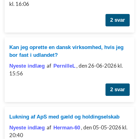
Bruge profiler til at vælge tilpasset indhold
kl. 16:06
Måle annonceringseffektivitet
2 svar
Måle indholdseffektivitet
Forstå målgrupper gennem statistikker eller
kombinationer af oplysninger fra forskellige
Kan jeg oprette en dansk virksomhed, hvis jeg
kilder
bor fast i udlandet?
Udvikle og forbedre tjenester
af
,
den 26-06-2026 kl.
Nyeste indlæg
PernilleL
15:56
Bruge begrænsede oplysninger til at vælge
indhold
2 svar
IAB Special Features:
Bruge præcise geografiske
placeringsoplysninger
Lukning af ApS med gæld og holdingselskab
Identificere enheder baseret på aktivt
anmodede oplysninger
af
,
den 05-05-2026 kl.
Nyeste indlæg
Herman-60
20:40
Ikke-IAB-behandlingsformål: