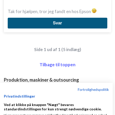
Tak for hjælpen, tror jeg fandt en hos Epson
Svar
Side 1 ud af 1 (5 indlæg)
Tilbage til toppen
Produktion, maskiner & outsourcing
Emner
Fortrolighedspolitik
Privatindstillinger
Lokaler Til Pølseproduktion Røgeri
Ved at klikke på knappen "Nægt" bevares
standardindstillingen for kun strengt nødvendige cookie.
af
,
den 05-05-2026
Nyeste indlæg
KasperArndt