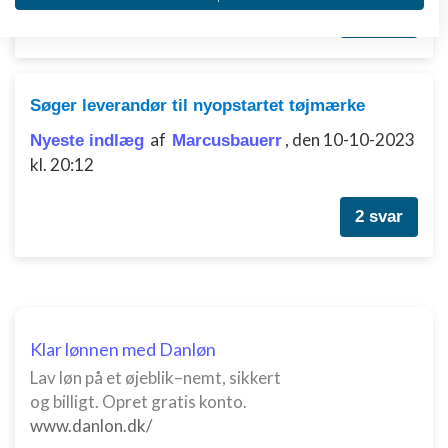
IAB's behandlingsformål:
3 svar
Opbevare og/eller tilgå oplysninger på en
enhed
Bruge begrænsede oplysninger til at vælge
Søger leverandør til nyopstartet tøjmærke
annoncering
af
,
den 10-10-2023
Nyeste indlæg
Marcusbauerr
Oprette profiler til tilpasset annoncering
kl. 20:12
Bruge profiler til at vælge tilpasset
annoncering
2 svar
Oprette profiler for at tilpasse indhold
Bruge profiler til at vælge tilpasset indhold
Måle annonceringseffektivitet
Klar lønnen med Danløn
Måle indholdseffektivitet
Lav løn på et øjeblik–nemt, sikkert
og billigt. Opret gratis konto.
Forstå målgrupper gennem statistikker eller
www.danlon.dk/
kombinationer af oplysninger fra forskellige