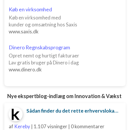
kilder
Køb en virksomhed
Udvikle og forbedre tjenester
Køb en virksomhed med
kunder og omsætning hos Saxis
Bruge begrænsede oplysninger til at vælge
indhold
www.saxis.dk
IAB Special Features:
Dinero Regnskabsprogram
Bruge præcise geografiske
placeringsoplysninger
Opret nemt og hurtigt fakturaer
Lav gratis bruger på Dinero i dag
Identificere enheder baseret på aktivt
www.dinero.dk
anmodede oplysninger
Ikke-IAB-behandlingsformål:
Nødvendig
Nye ekspertblog-indlæg om Innovation & Vækst
Ydeevne
Sådan finder du det rette erhvervslokale til din virksomhed
Funktionel
Annoncering / marketing
af
Kereby
|
1.107 visninger
|
0 kommentarer