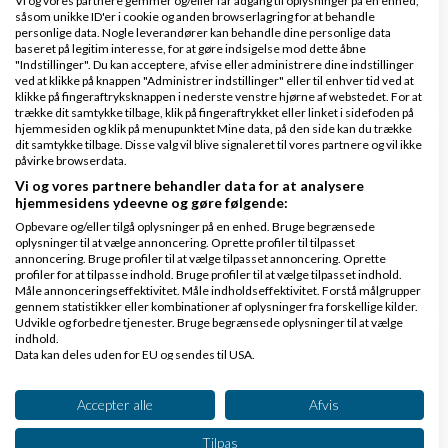
Vi og vores partnere gemmer og/eller får adgang til oplysninger på en enhed,
kl. 16:00
såsom unikke ID'er i cookie og anden browserlagring for at behandle
personlige data. Nogle leverandører kan behandle dine personlige data
baseret på legitim interesse, for at gøre indsigelse mod dette åbne
"Indstillinger". Du kan acceptere, afvise eller administrere dine indstillinger
0 svar
ved at klikke på knappen "Administrer indstillinger" eller til enhver tid ved at
klikke på fingeraftryksknappen i nederste venstre hjørne af webstedet. For at
trække dit samtykke tilbage, klik på fingeraftrykket eller linket i sidefoden på
hjemmesiden og klik på menupunktet Mine data, på den side kan du trække
dit samtykke tilbage. Disse valg vil blive signaleret til vores partnere og vil ikke
Hopper afvigelse spilleautomater
påvirke browserdata.
Vi og vores partnere behandler data for at analysere
af
,
den 15-11-2025 kl.
Nyeste indlæg
Mike1971
hjemmesidens ydeevne og gøre følgende:
08:50
Opbevare og/eller tilgå oplysninger på en enhed. Bruge begrænsede
oplysninger til at vælge annoncering. Oprette profiler til tilpasset
annoncering. Bruge profiler til at vælge tilpasset annoncering. Oprette
0 svar
profiler for at tilpasse indhold. Bruge profiler til at vælge tilpasset indhold.
Måle annonceringseffektivitet. Måle indholdseffektivitet. Forstå målgrupper
gennem statistikker eller kombinationer af oplysninger fra forskellige kilder.
Udvikle og forbedre tjenester. Bruge begrænsede oplysninger til at vælge
indhold.
Kontakt til keramik- og træ producenter
Data kan deles uden for EU og sendes til USA.
Dit samtykke og cookie gælder udelukkende for denne hjemmeside/app.
af
,
den 12-06-
Nyeste indlæg
Hjelm&Hansen
Se partnerliste (2 IAB-leverandører)
Accepter alle
Afvis
2015 kl. 14:03
Vi bruger dine data til følgende formål:
Tilpas