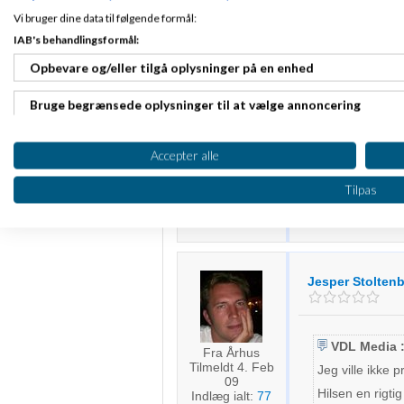
VDL Media driver flere po
Vi bruger dine data til følgende formål:
IAB's behandlingsformål:
Slettet bruger
S
Opbevare og/eller tilgå oplysninger på en enhed
Hej Christina.
Bruge begrænsede oplysninger til at vælge annoncering
Tilmeldt 20. Apr
Spring ud i det hv
Oprette profiler til tilpasset annoncering
07
Lyder som et spæn
Accepter alle
Indlæg ialt:
16014
Lars
Bruge profiler til at vælge tilpasset annoncering
Tilpas
Oprette profiler for at tilpasse indhold
Bruge profiler til at vælge tilpasset indhold
Jesper Stolten
Måle annonceringseffektivitet
Måle indholdseffektivitet
VDL Media 
Fra Århus
Forstå målgrupper gennem statistikker eller kombinationer af 
Tilmeldt 4. Feb
Jeg ville ikke
kilder
09
Hilsen en rigti
Indlæg ialt:
77