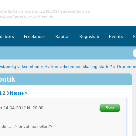
destedet for mere end 280.000 iværksættere og
lvstændige erhvervsdrivende.
dsbørs
Freelancer
Kapital
Regnskab
Events
R
lvstændig virksomhed
»
Hvilken virksomhed skal jeg starte?
»
Drømmen 
utik
1
2
3
Næste >
et
24-04-2012
kl. 20:00
Svar
.......? privat mail eller??