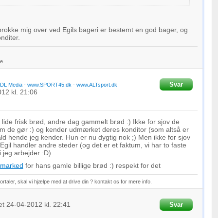
brokke mig over ved Egils bageri er bestemt en god bager, og
nditer.
le
Svar
DL Media - www.SPORT45.dk - www.ALTsport.dk
012
kl. 21:06
lide frisk brød, andre dag gammelt brød :) Ikke for sjov de
 som de gør :) og kender udmærket deres konditor (som altså er
fald hende jeg kender. Hun er nu dygtig nok ;) Men ikke for sjov
gil handler andre steder (og det er et faktum, vi har to faste
 jeg arbejder :D)
marked
for hans gamle billige brød :) respekt for det
rtaler, skal vi hjælpe med at drive din ? kontakt os for mere info.
et
24-04-2012
kl. 22:41
Svar