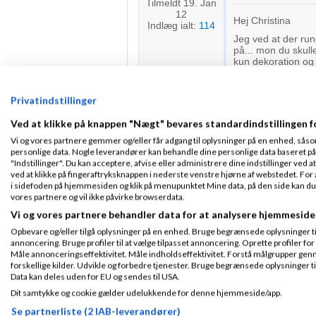
Tilmeldt 19. Jan
12
Hej Christina
Indlæg ialt:
114
Jeg ved at der run
på... mon du skull
kun dekoration og 
commercielt, hvor m
du bygge på drømme
på en ny måde?
Privatindstillinger
Det store spørgsmål
Ved at klikke på knappen "Nægt" bevares standardindstillingen f
drømmen...
Det er det sværest
Vi og vores partnere gemmer og/eller får adgang til oplysninger på en enhed, såso
tankefyldt, en kæ
personlige data. Nogle leverandører kan behandle dine personlige data baseret på 
"Indstillinger". Du kan acceptere, afvise eller administrere dine indstillinger ved at
Det lyder spændende
ved at klikke på fingeraftryksknappen i nederste venstre hjørne af webstedet. For at
mvh
i sidefoden på hjemmesiden og klik på menupunktet Mine data, på den side kan du træ
Christina fra Fod
vores partnere og vil ikke påvirke browserdata.
Vi og vores partnere behandler data for at analysere hjemmeside
Opbevare og/eller tilgå oplysninger på en enhed. Bruge begrænsede oplysninger til 
VDL Media
Fra
V
Fra Auning
annoncering. Bruge profiler til at vælge tilpasset annoncering. Oprette profiler for a
Skrevet
24-04-2
Tilmeldt 15. Nov
Måle annonceringseffektivitet. Måle indholdseffektivitet. Forstå målgrupper genn
11
forskellige kilder. Udvikle og forbedre tjenester. Bruge begrænsede oplysninger ti
Indlæg ialt:
176
Data kan deles uden for EU og sendes til USA.
Jeg ville ikke pra
Dit samtykke og cookie gælder udelukkende for denne hjemmeside/app.
Hilsen en rigtig h
Se partnerliste (2 IAB-leverandører)