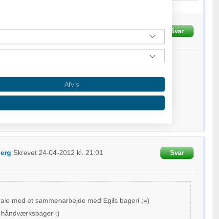
rtaler, skal vi hjælpe med at drive din ? kontakt os for mere info.
krevet
24-04-2012
kl. 20:50
Svar
is det er noget du brænder for.
dene projekt.
Afvis
berg
Skrevet
24-04-2012
kl. 21:01
Svar
:
oplysninger fra forskellige
 prale med et sammenarbejde med Egils bageri ;=)
g håndværksbager :)