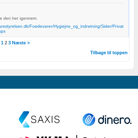
re den her igennem.
arestyrelsen.dk/Foedevarer/Hygiejne_og_indretning/Sider/Privat
spx
1
2
3
Næste >
Tilbage til toppen