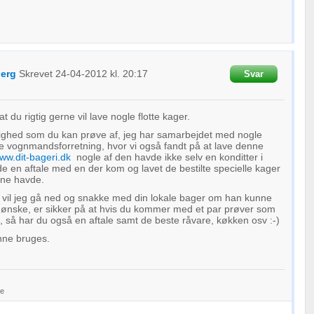
berg
Skrevet
24-04-2012
kl. 20:17
Svar
 du rigtig gerne vil lave nogle flotte kager.
ighed som du kan prøve af, jeg har samarbejdet med nogle
e vognmandsforretning, hvor vi også fandt på at lave denne
ww.dit-bageri.dk
nogle af den havde ikke selv en konditter i
e en aftale med en der kom og lavet de bestilte specielle kager
ne havde.
å vil jeg gå ned og snakke med din lokale bager om han kunne
ønske, er sikker på at hvis du kommer med et par prøver som
, så har du også en aftale samt de beste råvare, køkken osv :-)
nne bruges.
le