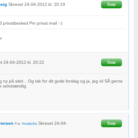
berg
Skrevet
24-04-2012
kl. 20:19
Svar
 privatbesked Pm privat mail :-)
le
et
24-04-2012
kl. 20:22
Svar
g ny på sitet... Og tak for dit gode forslag og ja, jeg vil SÅ gerne
e selvstændig.
ørensen
Skrevet
24-04-
Svar
Fra
Hvaderlos