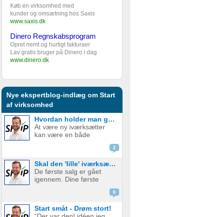
Køb en virksomhed med
kunder og omsætning hos Saxis
www.saxis.dk
Dinero Regnskabsprogram
Opret nemt og hurtigt fakturaer
Lav gratis bruger på Dinero i dag
www.dinero.dk
Nye ekspertblog-indlæg om Start
af virksomhed
Hvordan holder man gejsten oppe som ny iværksætter?
At være ny iværksætter
kan være en både
spændende og
2
udfordrende rejse. Den
frihed og kreativitet, som
Skal den 'lille' iværksætter bruge penge på digital marketing?
følger med at starte egen
De første salg er gået
virksomhed, er det som
igennem. Dine første
mange jagter, men
kunder er glade og
samtidig er der også
0
tilfredse. Det virker virkelig
mange bar...
som om, at der er en
Start småt - Drøm stort!
plads, og et marked for dit
“Der var den! idéen jeg