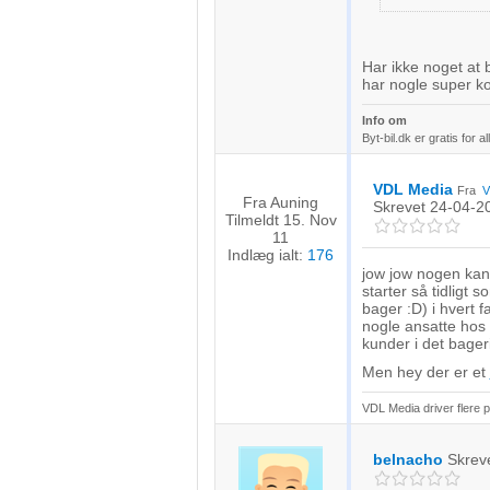
Udvikle og forbedre tjenester
Bruge begrænsede oplysninger til at vælge indhold
Har ikke noget at 
har nogle super ko
IAB Special Features:
Info om
Bruge præcise geografiske placeringsoplysninger
Byt-bil.dk er gratis for al
Identificere enheder baseret på aktivt anmodede oplysninger
VDL Media
Fra
V
Fra Auning
Skrevet
24-04-2
Ikke-IAB-behandlingsformål:
Tilmeldt 15. Nov
11
Nødvendig
Indlæg ialt:
176
jow jow nogen kan 
Ydeevne
starter så tidligt
bager :D) i hvert 
nogle ansatte hos E
Funktionel
kunder i det bageri
Men hey der er et
Annoncering / marketing
VDL Media driver flere po
belnacho
Skrev