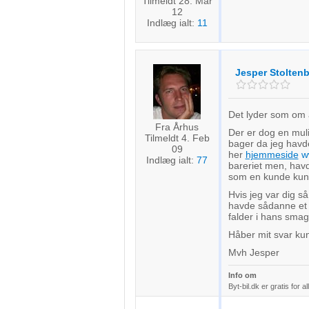
Tilmeldt 28. Mar
12
Indlæg ialt:
11
Jesper Stolten
Det lyder som om at
Fra Århus
Der er dog en mul
Tilmeldt 4. Feb
bager da jeg havd
09
her
hjemmeside
w
Indlæg ialt:
77
bareriet men, havd
som en kunde kun
Hvis jeg var dig s
havde sådanne et 
falder i hans smag
Håber mit svar ku
Mvh Jesper
Info om
Byt-bil.dk er gratis for al