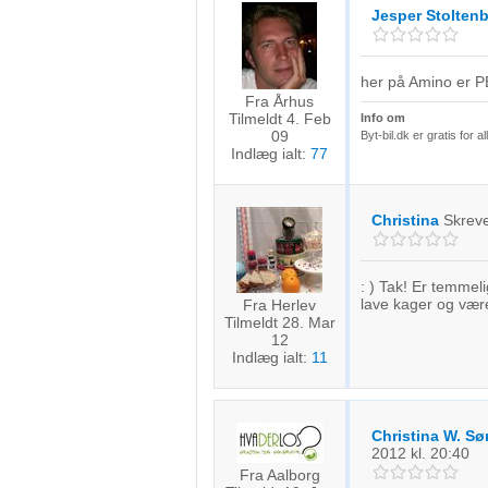
Jesper Stolten
her på Amino er PB
Fra Århus
Tilmeldt 4. Feb
Info om
09
Byt-bil.dk er gratis for al
Indlæg ialt:
77
Christina
Skrev
: ) Tak! Er temmeli
lave kager og vær
Fra Herlev
Tilmeldt 28. Mar
12
Indlæg ialt:
11
Christina W. S
2012
kl. 20:40
Fra Aalborg