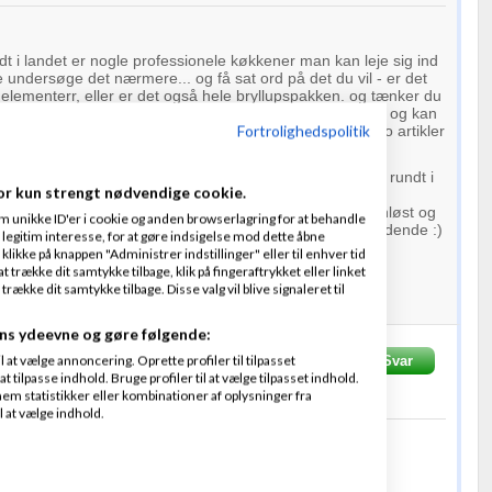
dt i landet er nogle professionele køkkener man kan leje sig ind
e undersøge det nærmere... og få sat ord på det du vil - er det
elementerr, eller er det også hele bryllupspakken. og tænker du
an levere det andre vil ha, eller kun det du har lyst til? og kan
Fortrolighedspolitik
n til evt at lave en dansk dr. Oetker med diverde deko artikler
 er vel altid om man skal kaste sig ud i det eller soppe rundt i
or kun strengt nødvendige cookie.
e. Det er hårdt, sjovt, økonomisk krævende, tiltider søvnløst og
m unikke ID'er i cookie og anden browserlagring for at behandle
mpe prøve i sociale
netværk
- men også forbandet spændende :)
legitim interesse, for at gøre indsigelse mod dette åbne
 klikke på knappen "Administrer indstillinger" eller til enhver tid
... go for it! :)
 trække dit samtykke tilbage, klik på fingeraftrykket eller linket
kke dit samtykke tilbage. Disse valg vil blive signaleret til
erbasen.dk og Hvaderlos.dk
ns ydeevne og gøre følgende:
at vælge annoncering. Oprette profiler til tilpasset
Svar
DL Media - www.SPORT45.dk - www.ALTsport.dk
t tilpasse indhold. Bruge profiler til at vælge tilpasset indhold.
012
kl. 20:42
em statistikker eller kombinationer af oplysninger fra
l at vælge indhold.
le med et sammenarbejde med Egils bageri ;=)
åndværksbager :)