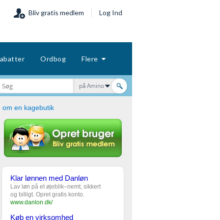
Bliv gratis medlem
Log Ind
abatter
Ordbog
Flere
på Amino
om en kagebutik
Klar lønnen med Danløn
Lav løn på et øjeblik–nemt, sikkert
og billigt. Opret gratis konto.
www.danlon.dk/
Køb en virksomhed