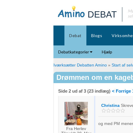
Mø
DEBAT
se
Debat
Blogs
Virksomhe
Debatkategorier
Hjælp
Iværksætter Debatten Amino
»
Start af se
Drømmen om en kageb
Side 2 ud af 3 (23 indlæg)
< Forrige
Christina
Skrev
og med PM mener du
Fra Herlev