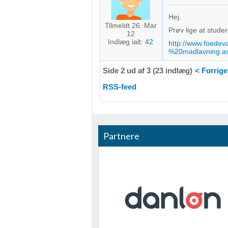
Hej.
Tilmeldt 26. Mar
Prøv lige at stude
12
Indlæg ialt:
42
http://www.foedev
%20madlavning.a
Side 2 ud af 3 (23 indlæg)
< Forrige
RSS-feed
Partnere