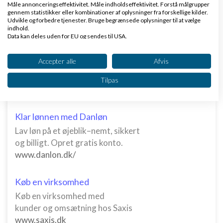
Måle annonceringseffektivitet. Måle indholdseffektivitet. Forstå målgrupper
af
,
den 16-01-2024
Nyeste indlæg
asger123456
gennem statistikker eller kombinationer af oplysninger fra forskellige kilder.
Udvikle og forbedre tjenester. Bruge begrænsede oplysninger til at vælge
kl. 11:12
indhold.
Data kan deles uden for EU og sendes til USA.
Dit samtykke og cookie gælder udelukkende for denne hjemmeside/app.
5 svar
Se partnerliste (2 IAB-leverandører)
Accepter alle
Afvis
Vi bruger dine data til følgende formål:
Tilpas
IAB's behandlingsformål:
Opbevare og/eller tilgå oplysninger på en
enhed
Klar lønnen med Danløn
Lav løn på et øjeblik–nemt, sikkert
Bruge begrænsede oplysninger til at vælge
annoncering
og billigt. Opret gratis konto.
www.danlon.dk/
Oprette profiler til tilpasset annoncering
Bruge profiler til at vælge tilpasset
Køb en virksomhed
annoncering
Køb en virksomhed med
kunder og omsætning hos Saxis
Oprette profiler for at tilpasse indhold
www.saxis.dk