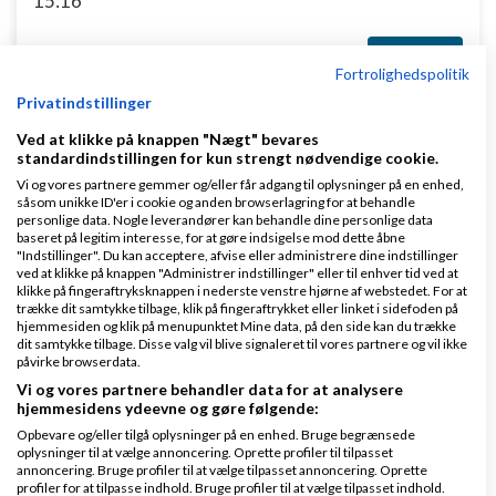
15:16
11 svar
Fortrolighedspolitik
Privatindstillinger
1
2
Ved at klikke på knappen "Nægt" bevares
standardindstillingen for kun strengt nødvendige cookie.
Vi og vores partnere gemmer og/eller får adgang til oplysninger på en enhed,
såsom unikke ID'er i cookie og anden browserlagring for at behandle
personlige data. Nogle leverandører kan behandle dine personlige data
Jan elhøj og jeg giver den gas på Bremen
baseret på legitim interesse, for at gøre indsigelse mod dette åbne
"Indstillinger". Du kan acceptere, afvise eller administrere dine indstillinger
af
,
den 04-02-
ved at klikke på knappen "Administrer indstillinger" eller til enhver tid ved at
Nyeste indlæg
Martin Thorborg
klikke på fingeraftryksknappen i nederste venstre hjørne af webstedet. For at
2024 kl. 15:11
trække dit samtykke tilbage, klik på fingeraftrykket eller linket i sidefoden på
hjemmesiden og klik på menupunktet Mine data, på den side kan du trække
dit samtykke tilbage. Disse valg vil blive signaleret til vores partnere og vil ikke
1 svar
påvirke browserdata.
Vi og vores partnere behandler data for at analysere
hjemmesidens ydeevne og gøre følgende:
Opbevare og/eller tilgå oplysninger på en enhed. Bruge begrænsede
oplysninger til at vælge annoncering. Oprette profiler til tilpasset
Kender i en dygtig konsulent ift.
annoncering. Bruge profiler til at vælge tilpasset annoncering. Oprette
forretningsudvikling og vækst?
profiler for at tilpasse indhold. Bruge profiler til at vælge tilpasset indhold.