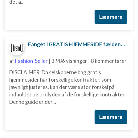
det a...
Nødvendig
Læs mere
Ydeevne
Funktionel
Fanget i GRATIS HJEMMESIDE fælden? Sådan kan du måske komme ud af aftalen
Annoncering / marketing
af
Fashion-Seller
|
3.986 visninger
|
8 kommentarer
DISCLAIMER: Da selskaberne bag gratis
hjemmesider har forskellige kontrakter, som
jævnligt justeres, kan der være stor forskel på
indholdet og ordlyden af de forskellige kontrakter.
Denne guide er der...
Læs mere