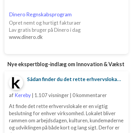
Bruge profiler til at vælge tilpasset indhold
Dinero Regnskabsprogram
Måle annonceringseffektivitet
Opret nemt og hurtigt fakturaer
Måle indholdseffektivitet
Lav gratis bruger på Dinero i dag
www.dinero.dk
Forstå målgrupper gennem statistikker eller
kombinationer af oplysninger fra forskellige
kilder
Udvikle og forbedre tjenester
Nye ekspertblog-indlæg om Innovation & Vækst
Bruge begrænsede oplysninger til at vælge
Sådan finder du det rette erhvervslokale til din virksomhed
indhold
IAB Special Features:
af
Kereby
|
1.107 visninger
|
0 kommentarer
Bruge præcise geografiske
placeringsoplysninger
At finde det rette erhvervslokale er en vigtig
beslutning for enhver virksomhed. Lokalet bliver
Identificere enheder baseret på aktivt
rammen om arbejdsdagen, kulturen, kundemøderne
anmodede oplysninger
og udviklingen på både kort og lang sigt. Derfor er
Ikke-IAB-behandlingsformål: