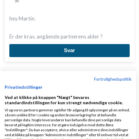
hey Martin.
Er der krav, angående partnerens alder ?
Svar
Fortrolighedspolitik
Privatindstillinger
Ved at klikke på knappen "Nægt" bevares
Martin Mouritzen
Skrevet
05-01-2012
kl. 17:40
standardindstillingen for kun strengt nødvendige cookie.
Vi og vores partnere gemmer og/eller får adgang til oplysninger på en enhed,
såsom unikke ID'er i cookie og anden browserlagring for at behandle
personlige data. Nogle leverandører kan behandle dine personlige data
baseret på legitim interesse, for at gøre indsigelse mod dette åbne
"Indstillinger". Du kan acceptere, afvise eller administrere dine indstillinger
ved at klikke på knappen "Administrer indstillinger" eller til enhver tid ved at