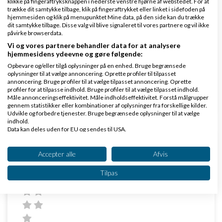
klikke på fingeraftryksknappen i nederste venstre hjørne af webstedet. For at
Tak for jeres interesse,
trække dit samtykke tilbage, klik på fingeraftrykket eller linket i sidefoden på
hjemmesiden og klik på menupunktet Mine data, på den side kan du trække
Hvis i ville skrive til mig i indbakken istedet så kan vi
dit samtykke tilbage. Disse valg vil blive signaleret til vores partnere og vil ikke
påvirke browserdata.
tage det derinde i et mere lukket forum;-)
Vi og vores partnere behandler data for at analysere
hjemmesidens ydeevne og gøre følgende:
Dbh.
Opbevare og/eller tilgå oplysninger på en enhed. Bruge begrænsede
Martin
oplysninger til at vælge annoncering. Oprette profiler til tilpasset
annoncering. Bruge profiler til at vælge tilpasset annoncering. Oprette
profiler for at tilpasse indhold. Bruge profiler til at vælge tilpasset indhold.
Svar
Måle annonceringseffektivitet. Måle indholdseffektivitet. Forstå målgrupper
gennem statistikker eller kombinationer af oplysninger fra forskellige kilder.
Udvikle og forbedre tjenester. Bruge begrænsede oplysninger til at vælge
indhold.
Data kan deles uden for EU og sendes til USA.
Dit samtykke og cookie gælder udelukkende for denne hjemmeside/app.
Se partnerliste (2 IAB-leverandører)
Accepter alle
Afvis
Vi bruger dine data til følgende formål:
Tilpas
Daniel Dragojevic
Skrevet
02-07-2014
kl. 12:27
IAB's behandlingsformål:
Opbevare og/eller tilgå oplysninger på en
enhed