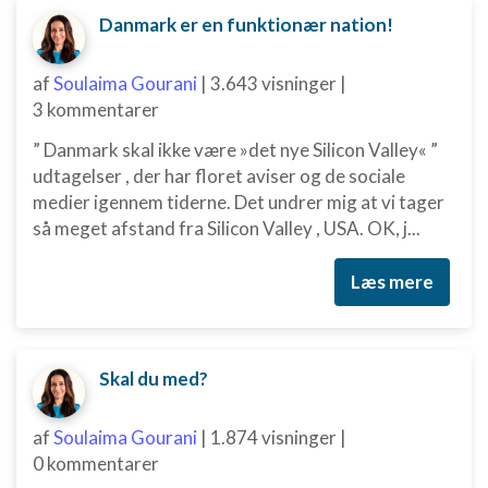
Danmark er en funktionær nation!
af
Soulaima Gourani
|
3.643 visninger
|
3 kommentarer
” Danmark skal ikke være »det nye Silicon Valley« ”
udtagelser , der har floret aviser og de sociale
medier igennem tiderne. Det undrer mig at vi tager
så meget afstand fra Silicon Valley , USA. OK, j...
Læs mere
Skal du med?
af
Soulaima Gourani
|
1.874 visninger
|
0 kommentarer