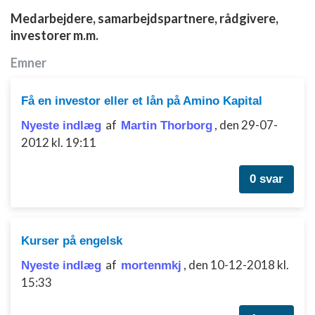
indhold
Medarbejdere, samarbejdspartnere, rådgivere,
IAB Special Features:
investorer m.m.
Bruge præcise geografiske
Emner
placeringsoplysninger
Identificere enheder baseret på aktivt
Få en investor eller et lån på Amino Kapital
anmodede oplysninger
af
,
den 29-07-
Nyeste indlæg
Martin Thorborg
Ikke-IAB-behandlingsformål:
2012 kl. 19:11
Nødvendig
Ydeevne
0 svar
Funktionel
Annoncering / marketing
Kurser på engelsk
af
,
den 10-12-2018 kl.
Nyeste indlæg
mortenmkj
15:33