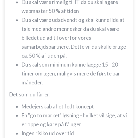
Du skal være rimelig til IT da du skal agere
webmaster 50 % af tiden
Du skal være udadvendt og skal kunne lide at
tale med andre mennesker da du skal være
billedet ud ad til overfor vores
samarbejdspartnere. Dette vil du skulle bruge
ca. 50 % af tiden på.
Du skal som minimum kunne lægge 15 - 20
timer om ugen, muligvis mere de første par
måneder.
Det som du får er:
Medejerskab af et fedt koncept
En "go to market" løsning - hvilket vil sige, at vi
er oppe og køre på få uger
Ingen risiko ud over tid