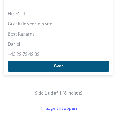
Bruge begrænsede oplysninger til at vælge
annoncering
Hej Martin.
Oprette profiler til tilpasset annoncering
Gi et kald vedr. din Site.
Bruge profiler til at vælge tilpasset
annoncering
Best Ragards
Oprette profiler for at tilpasse indhold
Daniel
Bruge profiler til at vælge tilpasset indhold
+45 22 73 42 33
Måle annonceringseffektivitet
Svar
Måle indholdseffektivitet
Forstå målgrupper gennem statistikker eller
kombinationer af oplysninger fra forskellige
Side 1 ud af 1 (8 indlæg)
kilder
Udvikle og forbedre tjenester
Tilbage til toppen
Bruge begrænsede oplysninger til at vælge