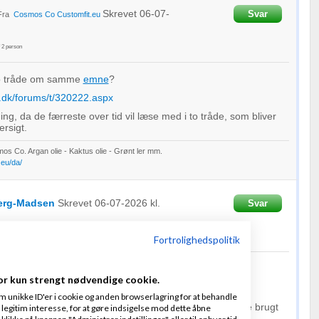
Skrevet
06-07-
Svar
Fra
Cosmos Co
Customfit.eu
f
2
person
to tråde om samme
emne
?
.dk/forums/t/320222.aspx
ng, da de færreste over tid vil læse med i to tråde, som bliver
ersigt.
os Co. Argan olie - Kaktus olie - Grønt ler mm.
eu/da/
erg-Madsen
Skrevet
06-07-2026
kl.
Svar
f
1
person
Fortrolighedspolitik
 for at være direkte.
or kun strengt nødvendige cookie.
g brugte det samme eksempel i begge tråde. Det var en
pslag jeg lavede til
LinkedIn
, og jeg tænkte vinklen var
m unikke ID'er i cookie og anden browserlagring for at behandle
 sin egen tråd. Men jeg kan godt forstå at jeg skulle have brugt
legitim interesse, for at gøre indsigelse mod dette åbne
.