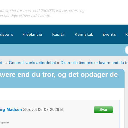
destedet for mere end 280.000 iværksættere og
lvstændige erhvervsdrivende.
dsbørs
Freelancer
Kapital
Regnskab
Events
R
t..
»
Generel iværksætterdebat
»
Din reelle timepris er lavere end du t
lavere end du tror, og det opdager de
erg-Madsen
Skrevet
06-07-2026
kl.
Svar
f
1
person