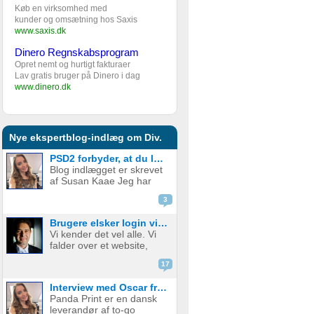
Køb en virksomhed med
kunder og omsætning hos Saxis
www.saxis.dk
Dinero Regnskabsprogram
Opret nemt og hurtigt fakturaer
Lav gratis bruger på Dinero i dag
www.dinero.dk
Nye ekspertblog-indlæg om Div.
PSD2 forbyder, at du lægger kortgebyret ud til dine kunder fra 1. januar 2018
Blog indlægget er skrevet
af Susan Kaae Jeg har
arbejdet med eCommerce
3
siden 2000 og med online
betalinger siden 2006, i
Brugere elsker login via sociale medier
stillinger med titler som
Vi kender det vel alle. Vi
Chief Product
falder over et website,
Officer/CPO, Sales
med en service eller
Director, Commercial...
17
produkt vi er
interesserede i. Vi er lige
Interview med Oscar fra Panda Print
ved at være der, lige ved
Panda Print er en dansk
at have gennemført
leverandør af to-go
signup, men hvad nu? Jeg