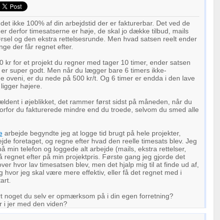
det ikke 100% af din arbejdstid der er fakturerbar. Det ved de
 er derfor timesatserne er høje, de skal jo dække tilbud, mails
ørsel og den ekstra rettelsesrunde. Men hvad satsen reelt ender
nge der får regnet efter.
0 kr for et projekt du regner med tager 10 timer, ender satsen
et er super godt. Men når du lægger bare 6 timers ikke-
de oveni, er du nede på 500 kr/t. Og 6 timer er endda i den lave
 ligger højere.
ldent i øjeblikket, det rammer først sidst på måneden, når du
orfor du fakturerede mindre end du troede, selvom du smed alle
e
arbejde begyndte jeg at logge tid brugt på hele projekter,
ejde foretaget, og regne efter hvad den reelle timesats blev. Jeg
å min telefon og loggede alt arbejde (mails, ekstra rettelser,
å regnet efter på min projektpris. Første gang jeg gjorde det
ver hvor lav timesatsen blev, men det hjalp mig til at finde ud af,
g hvor jeg skal være mere effektiv, eller få det regnet med i
art.
rt noget du selv er opmærksom på i din egen forretning?
 i jer med den viden?