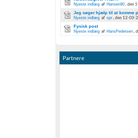
af
,
den 1
Nyeste indlæg
Hansen90
Ydeevne
Jeg søger hjælp til at komme 
af
,
den 12-03-2
Nyeste indlæg
spr
Funktionel
Fysisk post
af
,
d
Nyeste indlæg
HansPedersen
Annoncering / marketing
Partnere