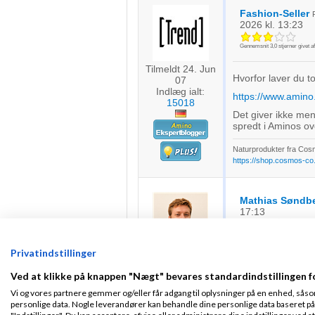
Fashion-Seller
2026
kl. 13:23
Gennemsnit
3,0
stjerner givet a
Tilmeldt 24. Jun
Hvorfor laver du 
07
Indlæg ialt:
https://www.amino
15018
Det giver ikke meni
spredt i Aminos ov
Naturprodukter fra Cosm
https://shop.cosmos-co.
Mathias Søndb
17:13
Gennemsnit
1,0
stjerner givet a
Privatindstillinger
Fra Aalborg
Fair pointe, og tak
Tilmeldt 20. Jun
Ved at klikke på knappen "Nægt" bevares standardindstillingen f
26
Du har ret i at je
Indlæg ialt:
5
omskrivning af et o
Vi og vores partnere gemmer og/eller får adgang til oplysninger på en enhed, såso
anderledes nok til
personlige data. Nogle leverandører kan behandle dine personlige data baseret på 
et andet eksempel