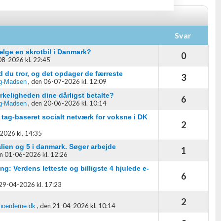
Svar
lge en skrotbil i Danmark?
0
8-2026 kl. 22:45
nd du tror, og det opdager de færreste
3
,
den 06-07-2026 kl. 12:09
g-Madsen
oplysninger fra forskellige
virkeligheden dine dårligst betalte?
6
,
den 20-06-2026 kl. 10:14
g-Madsen
tag-baseret socialt netværk for voksne i DK
2
2026 kl. 14:35
alien og 5 i danmark. Søger arbejde
1
n 01-06-2026 kl. 12:26
ing: Verdens letteste og billigste 4 hjulede e-
6
29-04-2026 kl. 17:23
2
,
den 21-04-2026 kl. 10:14
noerderne.dk