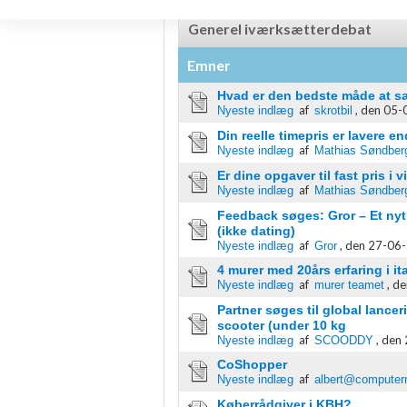
Oprette profiler for at tilpasse indhold
Generel iværksætterdebat
Bruge profiler til at vælge tilpasset indhold
Emner
Måle annonceringseffektivitet
Hvad er den bedste måde at sæ
af
,
den 05-0
Nyeste indlæg
skrotbil
Måle indholdseffektivitet
Din reelle timepris er lavere e
af
Nyeste indlæg
Mathias Søndber
Forstå målgrupper gennem statistikker eller kombinationer af 
kilder
Er dine opgaver til fast pris i 
af
Nyeste indlæg
Mathias Søndber
Udvikle og forbedre tjenester
Feedback søges: Gror – Et nyt 
(ikke dating)
af
,
den 27-06-
Bruge begrænsede oplysninger til at vælge indhold
Nyeste indlæg
Gror
4 murer med 20års erfaring i it
IAB Special Features:
af
,
de
Nyeste indlæg
murer teamet
Bruge præcise geografiske placeringsoplysninger
Partner søges til global lancer
scooter (under 10 kg
af
,
den 
Nyeste indlæg
SCOODDY
Identificere enheder baseret på aktivt anmodede oplysninger
CoShopper
Ikke-IAB-behandlingsformål:
af
Nyeste indlæg
albert@computer
Nødvendig
Køberrådgiver i KBH?