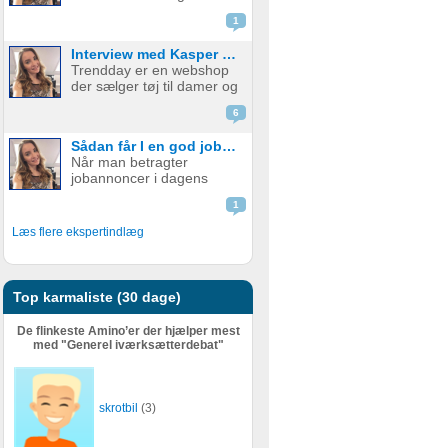
emballage - med og uden
skal udfylde en ...
1
print. Firmaet startede i år
2015 med at fokusere på
Interview med Kasper fra Trendday
papkrus med tryk, men
Trendday er en webshop
har siden udvidet
der sælger tøj til damer og
sortimentet og tilbyder nu
startede tilbage i februar
et bredt udv...
6
2015, sidenhen har de
opnået kæmpe succes.
Sådan får I en god jobannonce
Bag Trendday er de to
Når man betragter
unge iværksættere
jobannoncer i dagens
Camilla og Kasper. I dette
Danmark, er mange af
blogindlæg f...
1
dem fuld af ønsker til
personlige og faglige
Læs flere ekspertindlæg
kompetencer. En
grovtælling kan hurtigt få
tallet højt op – og det er
ikke ualmindeligt at find...
Top karmaliste (30 dage)
De flinkeste Amino’er der hjælper mest
med "Generel iværksætterdebat"
skrotbil
(3)