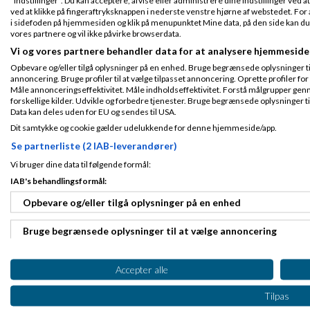
"Indstillinger". Du kan acceptere, afvise eller administrere dine indstillinger ved at
ved at klikke på fingeraftryksknappen i nederste venstre hjørne af webstedet. For at
i sidefoden på hjemmesiden og klik på menupunktet Mine data, på den side kan du træ
vores partnere og vil ikke påvirke browserdata.
Fashion-Seller
2026
kl. 17:30
Vi og vores partnere behandler data for at analysere hjemmeside
Opbevare og/eller tilgå oplysninger på en enhed. Bruge begrænsede oplysninger til 
Gennemsnit
3,0
stjerner givet a
annoncering. Bruge profiler til at vælge tilpasset annoncering. Oprette profiler for a
Måle annonceringseffektivitet. Måle indholdseffektivitet. Forstå målgrupper genn
Tilmeldt 24. Jun
forskellige kilder. Udvikle og forbedre tjenester. Bruge begrænsede oplysninger ti
Jeg vil da anbefal
07
Data kan deles uden for EU og sendes til USA.
Indlæg ialt:
For over tid, så b
15018
Dit samtykke og cookie gælder udelukkende for denne hjemmeside/app.
søgninger eller he
Se partnerliste (2 IAB-leverandører)
Derfor giver det m
samme tråd. Du ku
Vi bruger dine data til følgende formål:
hvorefter debatten 
IAB's behandlingsformål:
Naturprodukter fra Cosm
Opbevare og/eller tilgå oplysninger på en enhed
https://shop.cosmos-co.
Side 1 ud af 1 (4 indlæg)
Bruge begrænsede oplysninger til at vælge annoncering
RSS-feed
Oprette profiler til tilpasset annoncering
Accepter alle
Bruge profiler til at vælge tilpasset annoncering
Tilpas