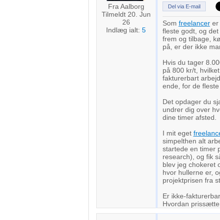
Fra Aalborg
Del via E-mail
Tilmeldt 20. Jun
26
Som
freelancer
er 
Indlæg ialt:
5
fleste godt, og det
frem og tilbage, k
på, er der ikke ma
Hvis du tager 8.00
på 800 kr/t, hvilk
fakturerbart arbej
ende, for de fleste
Det opdager du sjæ
undrer dig over hv
dine timer afsted.
I mit eget
freelanc
simpelthen alt arb
startede en timer p
research), og fik s
blev jeg chokeret o
hvor hullerne er, o
projektprisen fra st
Er ikke-fakturerba
Hvordan prissætter