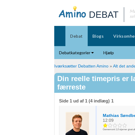
Mø
DEBAT
se
Debat
Blogs
Virksomhe
Debatkategorier
Hjælp
Iværksætter Debatten Amino
»
Alt det ande
Din reelle timepris er 
færreste
Side 1 ud af 1 (4 indlæg)
1
Mathias Søndb
12:09
Gennemsnit
1,0
stjerner givet a