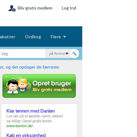
Bliv gratis medlem
Log Ind
abatter
Ordbog
Flere
på Amino
ror, og det opdager de færreste
Klar lønnen med Danløn
Lav løn på et øjeblik–nemt, sikkert
og billigt. Opret gratis konto.
www.danlon.dk/
Køb en virksomhed