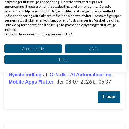
oplysninger til at vælge annoncering. Oprette profiler til tilpasset
21:55
annoncering. Bruge profiler til at vælge tilpasset annoncering. Oprette
profiler for at tilpasse indhold. Bruge profiler til at vælge tilpasset indhold.
Måle annonceringseffektivitet. Måle indholdseffektivitet. Forstå målgrupper
45 svar
gennem statistikker eller kombinationer af oplysninger fra forskellige kilder.
Udvikle og forbedre tjenester. Bruge begrænsede oplysninger til at vælge
indhold.
Data kan deles uden for EU og sendes til USA.
1
2
3
4
Dit samtykke og cookie gælder udelukkende for denne hjemmeside/app.
Se partnerliste (2 IAB-leverandører)
Accepter alle
Afvis
Vi bruger dine data til følgende formål:
Tilpas
IAB's behandlingsformål:
Det er egentlig ret vildt... AI-abonnementer
Opbevare og/eller tilgå oplysninger på en
af
Nyeste indlæg
GrN.dk - AI Automatisering -
enhed
,
den 08-07-2026 kl. 06:37
Mobile Apps Flutter
Bruge begrænsede oplysninger til at vælge
annoncering
1 svar
Oprette profiler til tilpasset annoncering
Bruge profiler til at vælge tilpasset
annoncering