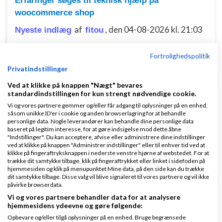
Erfaringer søges til teknisk hjælp på
woocommerce shop
af
,
den 04-08-2026 kl. 21:03
Nyeste indlæg
fitou
4 svar
Fortrolighedspolitik
Privatindstillinger
Ved at klikke på knappen "Nægt" bevares
standardindstillingen for kun strengt nødvendige cookie.
Digital ADR-assistent - Som AI SaaS-produkt
Vi og vores partnere gemmer og/eller får adgang til oplysninger på en enhed,
såsom unikke ID'er i cookie og anden browserlagring for at behandle
af
,
den 02-08-2026 kl.
Nyeste indlæg
ModeXL
personlige data. Nogle leverandører kan behandle dine personlige data
01:18
baseret på legitim interesse, for at gøre indsigelse mod dette åbne
"Indstillinger". Du kan acceptere, afvise eller administrere dine indstillinger
ved at klikke på knappen "Administrer indstillinger" eller til enhver tid ved at
klikke på fingeraftryksknappen i nederste venstre hjørne af webstedet. For at
1 svar
trække dit samtykke tilbage, klik på fingeraftrykket eller linket i sidefoden på
hjemmesiden og klik på menupunktet Mine data, på den side kan du trække
dit samtykke tilbage. Disse valg vil blive signaleret til vores partnere og vil ikke
påvirke browserdata.
Vi og vores partnere behandler data for at analysere
hvordan gøres en side "usynlig"?
hjemmesidens ydeevne og gøre følgende:
af
,
den 11-08-2007 kl.
Nyeste indlæg
Louise
Opbevare og/eller tilgå oplysninger på en enhed. Bruge begrænsede