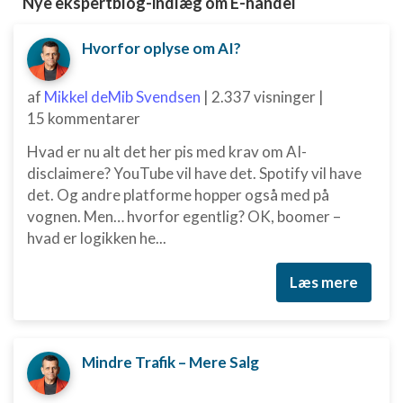
Nye ekspertblog-indlæg om E-handel
anmodede oplysninger
Ikke-IAB-behandlingsformål:
Hvorfor oplyse om AI?
Nødvendig
af
Mikkel deMib Svendsen
|
2.337 visninger
|
Ydeevne
15 kommentarer
Funktionel
Hvad er nu alt det her pis med krav om AI-
disclaimere? YouTube vil have det. Spotify vil have
Annoncering / marketing
det. Og andre platforme hopper også med på
vognen. Men… hvorfor egentlig? OK, boomer –
hvad er logikken he...
Læs mere
Mindre Trafik – Mere Salg