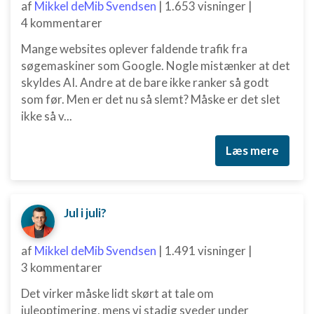
af
Mikkel deMib Svendsen
|
1.653 visninger
|
4 kommentarer
Mange websites oplever faldende trafik fra
søgemaskiner som Google. Nogle mistænker at det
skyldes AI. Andre at de bare ikke ranker så godt
som før. Men er det nu så slemt? Måske er det slet
ikke så v...
Læs mere
Jul i juli?
af
Mikkel deMib Svendsen
|
1.491 visninger
|
3 kommentarer
Det virker måske lidt skørt at tale om
juleoptimering, mens vi stadig sveder under