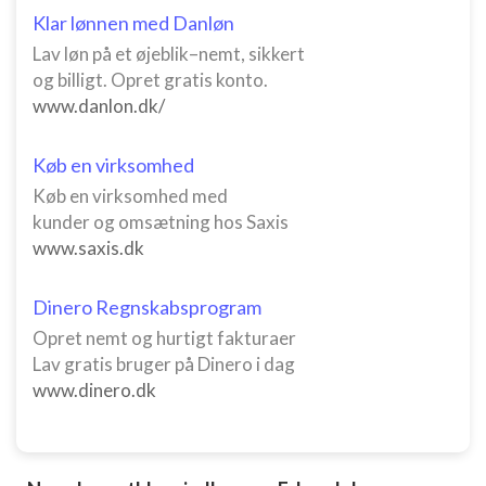
Oprette profiler for at tilpasse indhold
Klar lønnen med Danløn
Lav løn på et øjeblik–nemt, sikkert
Bruge profiler til at vælge tilpasset indhold
og billigt. Opret gratis konto.
www.danlon.dk/
Måle annonceringseffektivitet
Måle indholdseffektivitet
Køb en virksomhed
Køb en virksomhed med
Forstå målgrupper gennem statistikker eller
kombinationer af oplysninger fra forskellige
kunder og omsætning hos Saxis
kilder
www.saxis.dk
Udvikle og forbedre tjenester
Dinero Regnskabsprogram
Bruge begrænsede oplysninger til at vælge
Opret nemt og hurtigt fakturaer
indhold
Lav gratis bruger på Dinero i dag
IAB Special Features:
www.dinero.dk
Bruge præcise geografiske
placeringsoplysninger
Identificere enheder baseret på aktivt