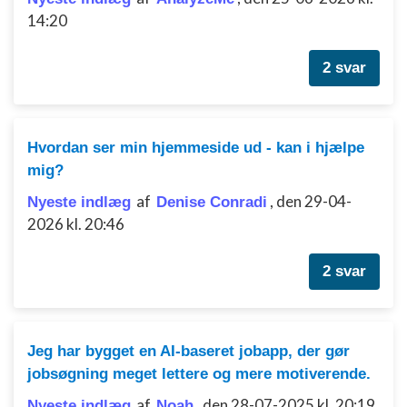
Bruge profiler til at vælge tilpasset
14:20
annoncering
Oprette profiler for at tilpasse indhold
2 svar
Bruge profiler til at vælge tilpasset indhold
Måle annonceringseffektivitet
Hvordan ser min hjemmeside ud - kan i hjælpe
mig?
Måle indholdseffektivitet
af
,
den 29-04-
Nyeste indlæg
Denise Conradi
Forstå målgrupper gennem statistikker eller
2026 kl. 20:46
kombinationer af oplysninger fra forskellige
kilder
2 svar
Udvikle og forbedre tjenester
Bruge begrænsede oplysninger til at vælge
indhold
Jeg har bygget en AI-baseret jobapp, der gør
IAB Special Features:
jobsøgning meget lettere og mere motiverende.
Bruge præcise geografiske
placeringsoplysninger
af
,
den 28-07-2025 kl. 20:19
Nyeste indlæg
Noah