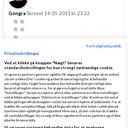
Gongra
Skrevet
14-05-2011
kl. 23:22
Fortrolighedspolitik
Privatindstillinger
Der er mange billeder på siden - hvorfor ikke også
på siden
Personerne bag
? Så vil kunderne næsten
Ved at klikke på knappen "Nægt" bevares
standardindstillingen for kun strengt nødvendige cookie.
synes, at de kender jer og nemmere få lyst til at
Vi og vores partnere gemmer og/eller får adgang til oplysninger på en enhed,
handle med jer!
såsom unikke ID'er i cookie og anden browserlagring for at behandle
personlige data. Nogle leverandører kan behandle dine personlige data
baseret på legitim interesse, for at gøre indsigelse mod dette åbne
Svar
"Indstillinger". Du kan acceptere, afvise eller administrere dine indstillinger
ved at klikke på knappen "Administrer indstillinger" eller til enhver tid ved at
klikke på fingeraftryksknappen i nederste venstre hjørne af webstedet. For at
trække dit samtykke tilbage, klik på fingeraftrykket eller linket i sidefoden på
hjemmesiden og klik på menupunktet Mine data, på den side kan du trække
dit samtykke tilbage. Disse valg vil blive signaleret til vores partnere og vil ikke
påvirke browserdata.
Side 1 ud af 1 (7 indlæg)
Vi og vores partnere behandler data for at analysere