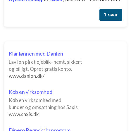
Identificere enheder baseret på aktivt
1 svar
anmodede oplysninger
Ikke-IAB-behandlingsformål:
Nødvendig
Ydeevne
Klar lønnen med Danløn
Funktionel
Lav løn på et øjeblik–nemt, sikkert
og billigt. Opret gratis konto.
Annoncering / marketing
www.danlon.dk/
Køb en virksomhed
Køb en virksomhed med
kunder og omsætning hos Saxis
www.saxis.dk
Dinero Regnskabsprogram