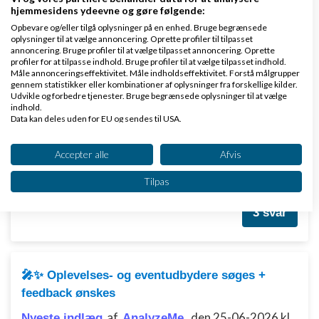
hjemmesidens ydeevne og gøre følgende:
Tilbage til toppen
Opbevare og/eller tilgå oplysninger på en enhed. Bruge begrænsede
oplysninger til at vælge annoncering. Oprette profiler til tilpasset
annoncering. Bruge profiler til at vælge tilpasset annoncering. Oprette
profiler for at tilpasse indhold. Bruge profiler til at vælge tilpasset indhold.
Giv mig feedback på mit website/webshop
Måle annonceringseffektivitet. Måle indholdseffektivitet. Forstå målgrupper
gennem statistikker eller kombinationer af oplysninger fra forskellige kilder.
Emner
Udvikle og forbedre tjenester. Bruge begrænsede oplysninger til at vælge
indhold.
Data kan deles uden for EU og sendes til USA.
Jeg søger lidt feedback 👀
Dit samtykke og cookie gælder udelukkende for denne hjemmeside/app.
Se partnerliste (2 IAB-leverandører)
Accepter alle
Afvis
af
,
den 07-07-2026 kl.
Nyeste indlæg
AnalyzeMe
Vi bruger dine data til følgende formål:
22:29
Tilpas
IAB's behandlingsformål:
Opbevare og/eller tilgå oplysninger på en
3 svar
enhed
Bruge begrænsede oplysninger til at vælge
annoncering
🎤✨ Oplevelses- og eventudbydere søges +
feedback ønskes
Oprette profiler til tilpasset annoncering
af
,
den 25-06-2026 kl.
Nyeste indlæg
AnalyzeMe