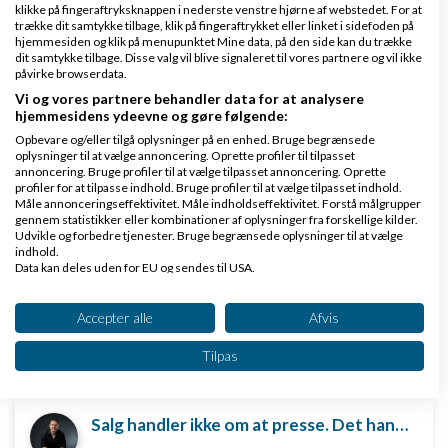
klikke på fingeraftryksknappen i nederste venstre hjørne af webstedet. For at
www.danlon.dk/
trække dit samtykke tilbage, klik på fingeraftrykket eller linket i sidefoden på
hjemmesiden og klik på menupunktet Mine data, på den side kan du trække
dit samtykke tilbage. Disse valg vil blive signaleret til vores partnere og vil ikke
Køb en virksomhed
påvirke browserdata.
Vi og vores partnere behandler data for at analysere
Køb en virksomhed med
hjemmesidens ydeevne og gøre følgende:
kunder og omsætning hos Saxis
Opbevare og/eller tilgå oplysninger på en enhed. Bruge begrænsede
www.saxis.dk
oplysninger til at vælge annoncering. Oprette profiler til tilpasset
annoncering. Bruge profiler til at vælge tilpasset annoncering. Oprette
profiler for at tilpasse indhold. Bruge profiler til at vælge tilpasset indhold.
Dinero Regnskabsprogram
Måle annonceringseffektivitet. Måle indholdseffektivitet. Forstå målgrupper
gennem statistikker eller kombinationer af oplysninger fra forskellige kilder.
Opret nemt og hurtigt fakturaer
Udvikle og forbedre tjenester. Bruge begrænsede oplysninger til at vælge
indhold.
Lav gratis bruger på Dinero i dag
Data kan deles uden for EU og sendes til USA.
www.dinero.dk
Dit samtykke og cookie gælder udelukkende for denne hjemmeside/app.
Se partnerliste (2 IAB-leverandører)
Accepter alle
Afvis
Vi bruger dine data til følgende formål:
Tilpas
IAB's behandlingsformål:
Nye ekspertblog-indlæg om Marketing & salg
Opbevare og/eller tilgå oplysninger på en
enhed
Salg handler ikke om at presse. Det handler om at løse.