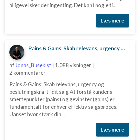
alligevel sker der ingenting. Det kan i nogle ti...
indhold
IAB Special Features:
Læs mere
Bruge præcise geografiske
placeringsoplysninger
Identificere enheder baseret på aktivt
Pains & Gains: Skab relevans, urgency og beslutningskraft i dit salg
anmodede oplysninger
Ikke-IAB-behandlingsformål:
af
Jonas_Busekist
|
1.088 visninger
|
Nødvendig
2 kommentarer
Ydeevne
Pains & Gains: Skab relevans, urgency og
beslutningskraft i dit salg At forstå kundens
Funktionel
smertepunkter (pains) og gevinster (gains) er
fundamentalt for enhver effektiv salgsproces.
Annoncering / marketing
Uanset hvor stærk din...
Læs mere