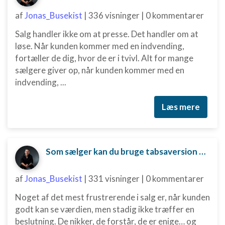
Bruge begrænsede oplysninger til at vælge
annoncering
af
Jonas_Busekist
|
336 visninger
|
0 kommentarer
Salg handler ikke om at presse. Det handler om at
Oprette profiler til tilpasset annoncering
løse. Når kunden kommer med en indvending,
Bruge profiler til at vælge tilpasset
fortæller de dig, hvor de er i tvivl. Alt for mange
annoncering
sælgere giver op, når kunden kommer med en
indvending, ...
Oprette profiler for at tilpasse indhold
Bruge profiler til at vælge tilpasset indhold
Læs mere
Måle annonceringseffektivitet
Måle indholdseffektivitet
Som sælger kan du bruge tabsaversion til at skubbe kunden mod en beslutning.
Forstå målgrupper gennem statistikker eller
kombinationer af oplysninger fra forskellige
af
Jonas_Busekist
|
331 visninger
|
0 kommentarer
kilder
Noget af det mest frustrerende i salg er, når kunden
Udvikle og forbedre tjenester
godt kan se værdien, men stadig ikke træffer en
beslutning. De nikker, de forstår, de er enige… og
Bruge begrænsede oplysninger til at vælge