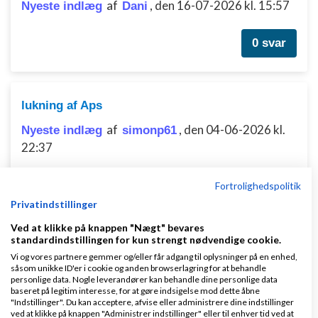
af
,
den 16-07-2026 kl. 15:57
Nyeste indlæg
Dani
0 svar
lukning af Aps
af
,
den 04-06-2026 kl.
Nyeste indlæg
simonp61
22:37
1 svar
Fortrolighedspolitik
Privatindstillinger
Ved at klikke på knappen "Nægt" bevares
standardindstillingen for kun strengt nødvendige cookie.
Vi og vores partnere gemmer og/eller får adgang til oplysninger på en enhed,
såsom unikke ID'er i cookie og anden browserlagring for at behandle
Klar lønnen med Danløn
personlige data. Nogle leverandører kan behandle dine personlige data
baseret på legitim interesse, for at gøre indsigelse mod dette åbne
Lav løn på et øjeblik–nemt, sikkert
"Indstillinger". Du kan acceptere, afvise eller administrere dine indstillinger
ved at klikke på knappen "Administrer indstillinger" eller til enhver tid ved at
og billigt. Opret gratis konto.