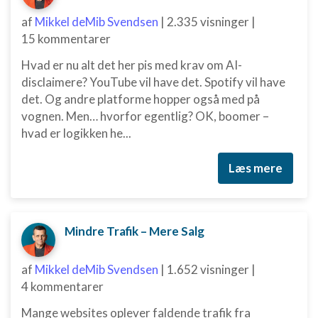
af
Mikkel deMib Svendsen
|
2.335 visninger
|
15 kommentarer
Hvad er nu alt det her pis med krav om AI-
disclaimere? YouTube vil have det. Spotify vil have
det. Og andre platforme hopper også med på
vognen. Men… hvorfor egentlig? OK, boomer –
hvad er logikken he...
Læs mere
Mindre Trafik – Mere Salg
af
Mikkel deMib Svendsen
|
1.652 visninger
|
4 kommentarer
Mange websites oplever faldende trafik fra