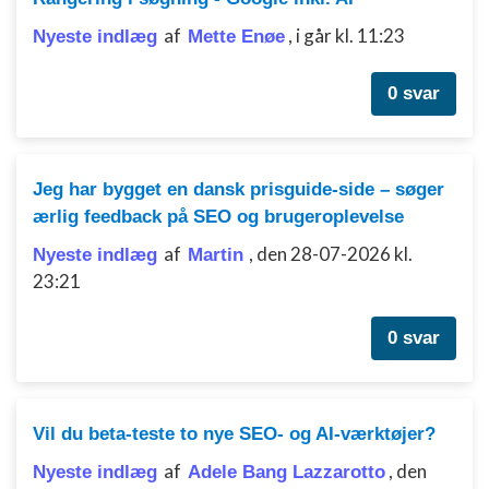
Bruge begrænsede oplysninger til at vælge
annoncering
af
,
i går kl. 11:23
Nyeste indlæg
Mette Enøe
Oprette profiler til tilpasset annoncering
0 svar
Bruge profiler til at vælge tilpasset
annoncering
Oprette profiler for at tilpasse indhold
Jeg har bygget en dansk prisguide-side – søger
ærlig feedback på SEO og brugeroplevelse
Bruge profiler til at vælge tilpasset indhold
af
,
den 28-07-2026 kl.
Nyeste indlæg
Martin
Måle annonceringseffektivitet
23:21
Måle indholdseffektivitet
0 svar
Forstå målgrupper gennem statistikker eller
kombinationer af oplysninger fra forskellige
kilder
Vil du beta-teste to nye SEO- og AI-værktøjer?
Udvikle og forbedre tjenester
af
,
den
Nyeste indlæg
Adele Bang Lazzarotto