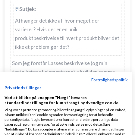
Sutjek:
Afhænger det ikke af, hvor meget der
varierer? Hvis der er en unik
produktbeskrivelse til hvert produkt bliver det
ikke et problem gør det?
Som jeg forstår Lasses beskrivelse (og min
fortolkning af elementerne), så vil den samme
Fortrolighedspolitik
produktside få forskellige adresser, alt efter
Privatindstillinger
hvilken kategori den besøgende er kommet fra.
Ved at klikke på knappen "Nægt" bevares
Dvs. siden med grønne havenisser vil få påhæftet
standardindstillingen for kun strengt nødvendige cookie.
/trae-havenisser-0.html, /hjemmelavede-
Vi og vores partnere gemmer og/eller får adgang til oplysninger på en enhed,
såsom unikke ID'er i cookie og anden browserlagring for at behandle
havenisser-0.html, /tilbud-0.html, alt efter
personlige data. Nogle leverandører kan behandle dine personlige data
baseret på legitim interesse, for at gøre indsigelse mod dette åbne
hvilken kategori folk kommer fra. Og det er et
"Indstillinger". Du kan acceptere, afvise eller administrere dine indstillinger
ved at klikke på knappen "Administrer indstillinger" eller til enhver tid ved at