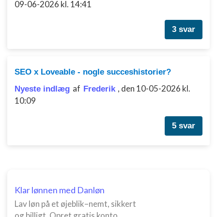
Bruge begrænsede oplysninger til at vælge
09-06-2026 kl. 14:41
indhold
IAB Special Features:
3 svar
Bruge præcise geografiske
placeringsoplysninger
Identificere enheder baseret på aktivt
SEO x Loveable - nogle succeshistorier?
anmodede oplysninger
af
,
den 10-05-2026 kl.
Nyeste indlæg
Frederik
Ikke-IAB-behandlingsformål:
10:09
Nødvendig
5 svar
Ydeevne
Funktionel
Annoncering / marketing
Klar lønnen med Danløn
Lav løn på et øjeblik–nemt, sikkert
og billigt. Opret gratis konto.