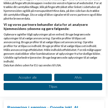
problem.
klikke på fingeraftryksknappen i nederste venstre hjørne af webstedet. For at
trække dit samtykke tilbage, klik på fingeraftrykket eller linket i sidefoden på
hjemmesiden og klik på menupunktet Mine data, på den side kan du trække
Jeg er helt enig frank, det er et problem ;)
dit samtykke tilbage. Disse valg vil blive signaleret til vores partnere og vil ikke
påvirke browserdata.
Vi og vores partnere behandler data for at analysere
Svar
hjemmesidens ydeevne og gøre følgende:
Hastighedsekspert og wordpress nørd
Opbevare og/eller tilgå oplysninger på en enhed. Bruge begrænsede
oplysninger til at vælge annoncering. Oprette profiler til tilpasset
annoncering. Bruge profiler til at vælge tilpasset annoncering. Oprette
profiler for at tilpasse indhold. Bruge profiler til at vælge tilpasset indhold.
Måle annonceringseffektivitet. Måle indholdseffektivitet. Forstå målgrupper
gennem statistikker eller kombinationer af oplysninger fra forskellige kilder.
Side 1 ud af 1 (6 indlæg)
Udvikle og forbedre tjenester. Bruge begrænsede oplysninger til at vælge
indhold.
Data kan deles uden for EU og sendes til USA.
Tilbage til toppen
Dit samtykke og cookie gælder udelukkende for denne hjemmeside/app.
Se partnerliste (2 IAB-leverandører)
Accepter alle
Afvis
Vi bruger dine data til følgende formål:
Søgemaskineoptimering (SEO) hjælp & gode råd
Tilpas
IAB's behandlingsformål:
Emner
Opbevare og/eller tilgå oplysninger på en
enhed
Rangering i søgning - Google inkl. AI