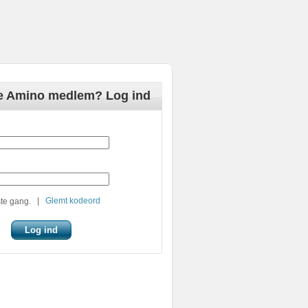
de Amino medlem? Log ind
|
Glemt kodeord
te gang.