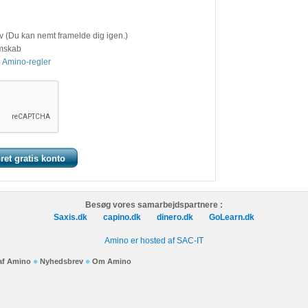
v (Du kan nemt framelde dig igen.)
emskab
 Amino-regler
Besøg vores samarbejdspartnere :
Saxis.dk
capino.dk
dinero.dk
GoLearn.dk
Amino er hosted af SAC-IT
 af Amino
Nyhedsbrev
Om Amino