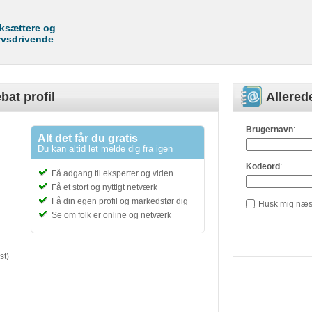
rksættere og
rvsdrivende
bat profil
Allere
Brugernavn
:
Alt det får du gratis
Du kan altid let melde dig fra igen
Kodeord
:
Få adgang til eksperter og viden
Få et stort og nyttigt netværk
Få din egen profil og markedsfør dig
Husk mig næs
Se om folk er online og netværk
st)