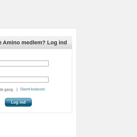
de Amino medlem? Log ind
|
Glemt kodeord
te gang.