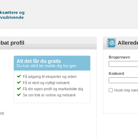
rksættere og
rvsdrivende
bat profil
Allere
Brugernavn
:
Alt det får du gratis
Du kan altid let melde dig fra igen
Kodeord
:
Få adgang til eksperter og viden
Få et stort og nyttigt netværk
Få din egen profil og markedsfør dig
Husk mig næs
Se om folk er online og netværk
st)