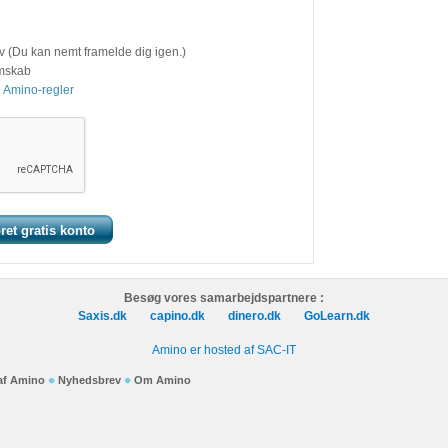
v (Du kan nemt framelde dig igen.)
emskab
 Amino-regler
Besøg vores samarbejdspartnere :
Saxis.dk
capino.dk
dinero.dk
GoLearn.dk
Amino er hosted af SAC-IT
 af Amino
Nyhedsbrev
Om Amino