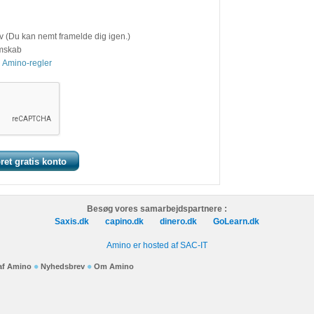
v (Du kan nemt framelde dig igen.)
emskab
 Amino-regler
Besøg vores samarbejdspartnere :
Saxis.dk
capino.dk
dinero.dk
GoLearn.dk
Amino er hosted af SAC-IT
 af Amino
Nyhedsbrev
Om Amino