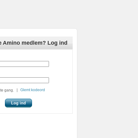
de Amino medlem? Log ind
|
Glemt kodeord
te gang.