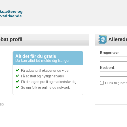
rksættere og
rvsdrivende
bat profil
Allere
Brugernavn
:
Alt det får du gratis
Du kan altid let melde dig fra igen
Kodeord
:
Få adgang til eksperter og viden
Få et stort og nyttigt netværk
Få din egen profil og markedsfør dig
Husk mig næs
Se om folk er online og netværk
st)