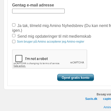
Gentag e-mail adresse
Ja tak, tilmeld mig Amino Nyhedsbrev (Du kan nemt f
igen.)
Send mig opdateringer til mit medlemskab
Som bruger på Amino accepterer jeg Amino-regler
Besøg vor
Saxis.dk
capin
Amino