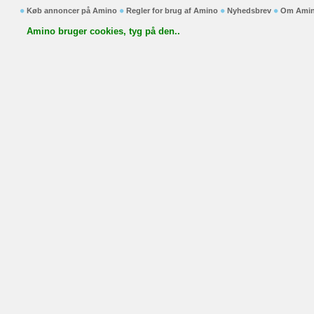
Køb annoncer på Amino
Regler for brug af Amino
Nyhedsbrev
Om Ami
Amino bruger cookies, tyg på den..