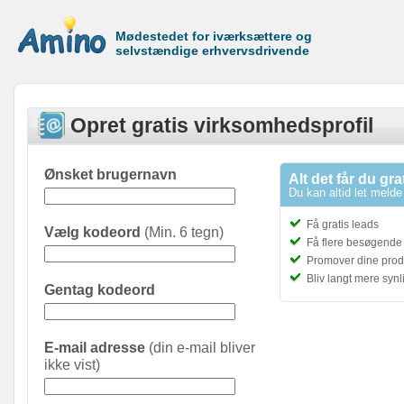
Mødestedet for iværksættere og
selvstændige erhvervsdrivende
Opret gratis virksomhedsprofil
Ønsket brugernavn
Alt det får du gra
Du kan altid let melde 
Få gratis leads
Vælg kodeord
(Min. 6 tegn)
Få flere besøgende t
Promover dine prod
Bliv langt mere syn
Gentag kodeord
E-mail adresse
(din e-mail bliver
ikke vist)