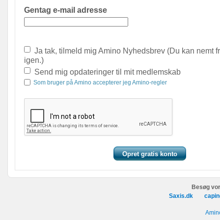
Gentag e-mail adresse
Ja tak, tilmeld mig Amino Nyhedsbrev (Du kan nemt f
igen.)
Send mig opdateringer til mit medlemskab
Som bruger på Amino accepterer jeg Amino-regler
Besøg vor
Saxis.dk
capin
Amino