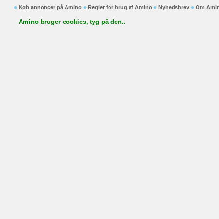
Køb annoncer på Amino
Regler for brug af Amino
Nyhedsbrev
Om Ami
Amino bruger cookies, tyg på den..