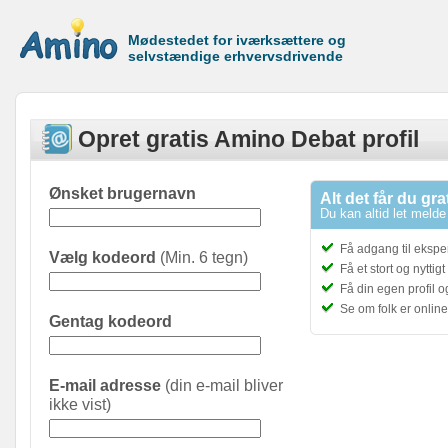
Mødestedet for iværksættere og
selvstændige erhvervsdrivende
Opret gratis Amino Debat profil
Ønsket brugernavn
Alt det får du gra
Du kan altid let melde 
Få adgang til ekspe
Vælg kodeord
(Min. 6 tegn)
Få et stort og nyttig
Få din egen profil 
Se om folk er onlin
Gentag kodeord
E-mail adresse
(din e-mail bliver
ikke vist)