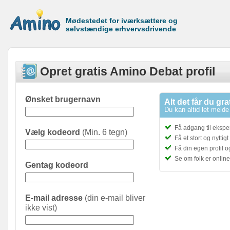
Mødestedet for iværksættere og
selvstændige erhvervsdrivende
Opret gratis Amino Debat profil
Ønsket brugernavn
Alt det får du gra
Du kan altid let melde 
Få adgang til ekspe
Vælg kodeord
(Min. 6 tegn)
Få et stort og nyttig
Få din egen profil 
Se om folk er onlin
Gentag kodeord
E-mail adresse
(din e-mail bliver
ikke vist)