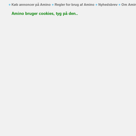
Køb annoncer på Amino
Regler for brug af Amino
Nyhedsbrev
Om Ami
Amino bruger cookies, tyg på den..