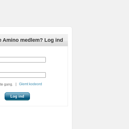
de Amino medlem? Log ind
|
Glemt kodeord
te gang.