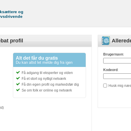
rksættere og
rvsdrivende
bat profil
Allere
Brugernavn
:
Alt det får du gratis
Du kan altid let melde dig fra igen
Kodeord
:
Få adgang til eksperter og viden
Få et stort og nyttigt netværk
Få din egen profil og markedsfør dig
Husk mig næs
Se om folk er online og netværk
st)