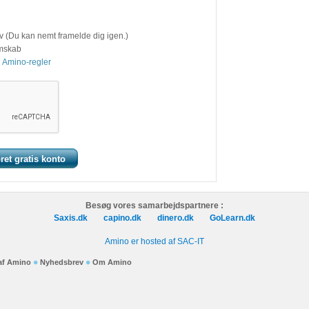
v (Du kan nemt framelde dig igen.)
emskab
 Amino-regler
Besøg vores samarbejdspartnere :
Saxis.dk
capino.dk
dinero.dk
GoLearn.dk
Amino er hosted af SAC-IT
 af Amino
Nyhedsbrev
Om Amino