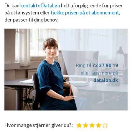
Du kan
kontakte DataLøn
helt uforpligtende for priser
Bruge profiler til at vælge tilpasset
på et lønsystem eller
tjekke prisen på et abonnement
,
annoncering
der passer til dine behov.
Oprette profiler for at tilpasse indhold
Bruge profiler til at vælge tilpasset indhold
Måle annonceringseffektivitet
Måle indholdseffektivitet
Forstå målgrupper gennem statistikker eller
kombinationer af oplysninger fra forskellige
kilder
Udvikle og forbedre tjenester
Bruge begrænsede oplysninger til at vælge
indhold
Hvor mange stjerner giver du? :
IAB Special Features: