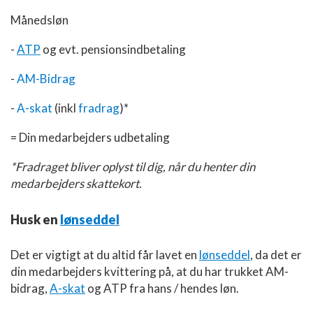
Månedsløn
-
ATP
og evt. pensionsindbetaling
-
AM-Bidrag
-
A-skat
(inkl
fradrag
)*
= Din medarbejders udbetaling
*Fradraget bliver oplyst til dig, når du henter din
medarbejders skattekort.
Husk en
lønseddel
Det er vigtigt at du altid får lavet en
lønseddel
, da det er
din medarbejders kvittering på, at du har trukket AM-
bidrag,
A-skat
og ATP fra hans / hendes løn.