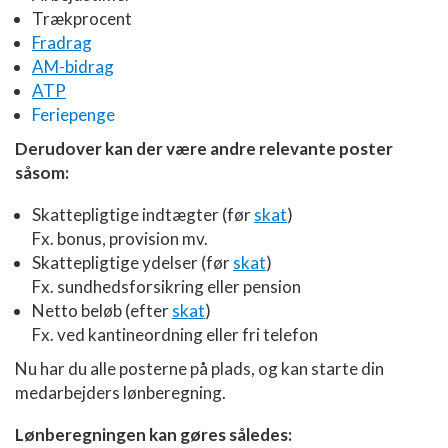
Trækprocent
Fradrag
AM-bidrag
ATP
Feriepenge
Derudover kan der være andre relevante poster
såsom:
Skattepligtige indtægter (før
skat
)
Fx. bonus, provision mv.
Skattepligtige ydelser (før
skat
)
Fx. sundhedsforsikring eller pension
Netto beløb (efter
skat
)
Fx. ved kantineordning eller fri telefon
Nu har du alle posterne på plads, og kan starte din
medarbejders lønberegning.
Lønberegningen kan gøres således: