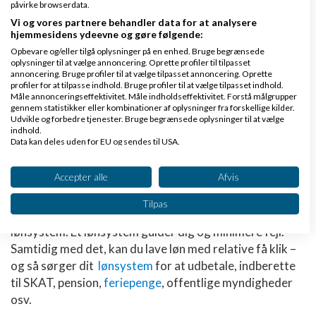
påvirke browserdata.
A-skat
Vi og vores partnere behandler data for at analysere
- Den skat, din medarbejder skal betale af sin indtægt
hjemmesidens ydeevne og gøre følgende:
Opbevare og/eller tilgå oplysninger på en enhed. Bruge begrænsede
oplysninger til at vælge annoncering. Oprette profiler til tilpasset
Vælg et
lønsystem
og spar tid
annoncering. Bruge profiler til at vælge tilpasset annoncering. Oprette
profiler for at tilpasse indhold. Bruge profiler til at vælge tilpasset indhold.
Måle annonceringseffektivitet. Måle indholdseffektivitet. Forstå målgrupper
Du skal vælge et lønsystem, hvis du ikke har tid og lyst
gennem statistikker eller kombinationer af oplysninger fra forskellige kilder.
til at bøvle med løn til dine medarbejdere. Der er nemlig
Udvikle og forbedre tjenester. Bruge begrænsede oplysninger til at vælge
indhold.
meget at sætte sig ind i og mange regler.
Data kan deles uden for EU og sendes til USA.
Dit samtykke og cookie gælder udelukkende for denne hjemmeside/app.
Afhængig af hvor mange du skal lave løn til, kan du
Se partnerliste (2 IAB-leverandører)
Accepter alle
Afvis
bruge spandevis af timer, som du ellers kunne have
Vi bruger dine data til følgende formål:
brugt et andet sted i din
virksomhed
, der skaber værdi.
Tilpas
IAB's behandlingsformål:
Derfor bruger lang størstedelen af selvstændige et
lønsystem. Et lønsystem guider dig og minimere fejl.
Opbevare og/eller tilgå oplysninger på en
enhed
Samtidig med det, kan du lave løn med relative få klik –
og så sørger dit
lønsystem
for at udbetale, indberette
Bruge begrænsede oplysninger til at vælge
til SKAT, pension,
feriepenge
, offentlige myndigheder
annoncering
osv.
Oprette profiler til tilpasset annoncering