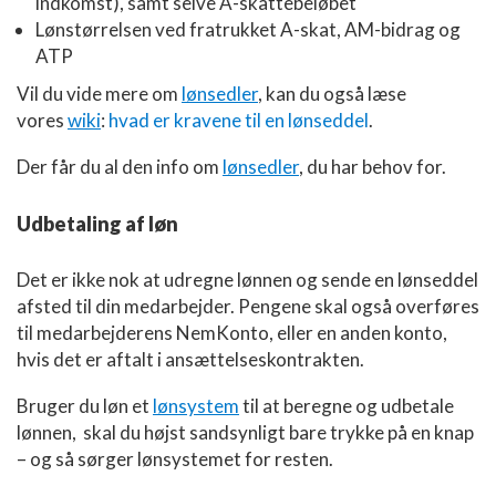
indkomst), samt selve A-skattebeløbet
Lønstørrelsen ved fratrukket A-skat, AM-bidrag og
ATP
Vil du vide mere om
lønsedler
, kan du også læse
vores
wiki
:
hvad er kravene til en lønseddel
.
Der får du al den info om
lønsedler
, du har behov for.
Udbetaling af løn
Det er ikke nok at udregne lønnen og sende en lønseddel
afsted til din medarbejder. Pengene skal også overføres
til medarbejderens NemKonto, eller en anden konto,
hvis det er aftalt i ansættelseskontrakten.
Bruger du løn et
lønsystem
til at beregne og udbetale
lønnen, skal du højst sandsynligt bare trykke på en knap
– og så sørger lønsystemet for resten.