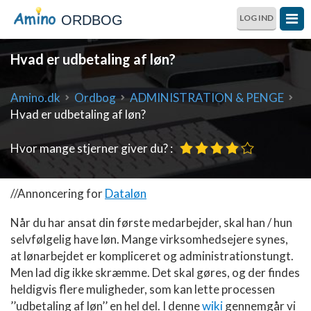
ORDBOG
LOG IND
Hvad er udbetaling af løn?
Amino.dk
Ordbog
ADMINISTRATION & PENGE
Hvad er udbetaling af løn?
Hvor mange stjerner giver du? :
//Annoncering for
Dataløn
Når du har ansat din første medarbejder, skal han / hun
selvfølgelig have løn. Mange virksomhedsejere synes,
at lønarbejdet er kompliceret og administrationstungt.
Men lad dig ikke skræmme. Det skal gøres, og der findes
heldigvis flere muligheder, som kan lette processen
’’udbetaling af løn’’ en hel del. I denne
wiki
gennemgår vi