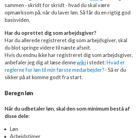
sammen - skridt for skridt - hvad du skal være
opmærksom på, når du laver løn. Så får du en rigtig god
basisviden.
Har du oprettet dig som arbejdsgiver?
Har du allerede registreret dig som arbejdsgiver, skal
du blot springe videre til næste afsnit.
Hvis du endnu ikke har registreret dig som arbejdsgiver,
anbefaler jeg dig at læse denne
wiki
i stedet:
Hvad er
reglerne for løn til min første medarbejder?
- Så er du
sikker på at komme godt fra start.
Beregn løn
Når du udbetaler løn, skal den som minimum bestå af
disse dele:
Løn
Arbejdstimer