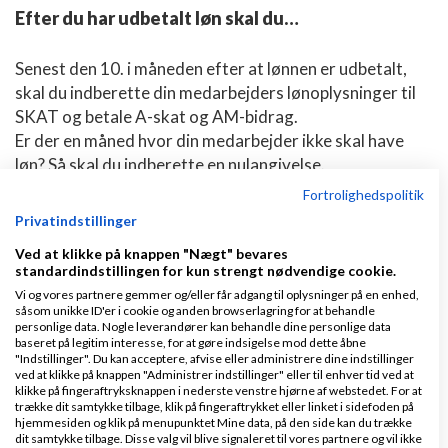
Efter du har udbetalt løn skal du…
Senest den 10. i måneden efter at lønnen er udbetalt,
skal du indberette din medarbejders lønoplysninger til
SKAT og betale A-skat og AM-bidrag.
Er der en måned hvor din medarbejder ikke skal have
løn? Så skal du indberette en nulangivelse.
Fortrolighedspolitik
Her er en oversigt over hvad du blandt andet skal
Privatindstillinger
indberette til SKAT:
Ved at klikke på knappen "Nægt" bevares
standardindstillingen for kun strengt nødvendige cookie.
Løntimer
- Det antal timer din medarbejder har arbejdet
Vi og vores partnere gemmer og/eller får adgang til oplysninger på en enhed,
såsom unikke ID'er i cookie og anden browserlagring for at behandle
A-indkomst
personlige data. Nogle leverandører kan behandle dine personlige data
- Løn før skattepligtige lønandele
baseret på legitim interesse, for at gøre indsigelse mod dette åbne
"Indstillinger". Du kan acceptere, afvise eller administrere dine indstillinger
ATP
ved at klikke på knappen "Administrer indstillinger" eller til enhver tid ved at
- Arbejdsmarkedets tillægspension
klikke på fingeraftryksknappen i nederste venstre hjørne af webstedet. For at
trække dit samtykke tilbage, klik på fingeraftrykket eller linket i sidefoden på
AM-bidrag
hjemmesiden og klik på menupunktet Mine data, på den side kan du trække
- Arbejdsmarkedsbidrag
dit samtykke tilbage. Disse valg vil blive signaleret til vores partnere og vil ikke