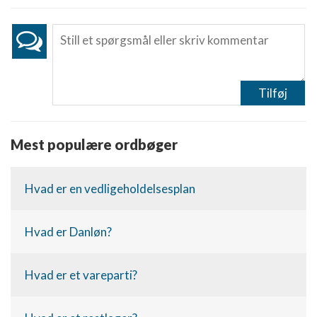
Bruge præcise geografiske
placeringsoplysninger
Identificere enheder baseret på aktivt
anmodede oplysninger
Ikke-IAB-behandlingsformål:
Tilføj
Nødvendig
Ydeevne
Mest populære ordbøger
Funktionel
Hvad er en vedligeholdelsesplan
Annoncering / marketing
Hvad er Danløn?
Hvad er et vareparti?