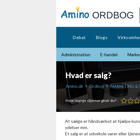
ORDBOG
Debat
Blogs
Virksomhe
Administration
E-handel
Market
Hvad er salg?
Amino.dk
Ordbog
MARKETING & 
Hvor mange stjerner giver du? :
At sælge er håndværket at hjælpe kunde
ydelser mm.
Et salg er at udveksle varer eller tjen