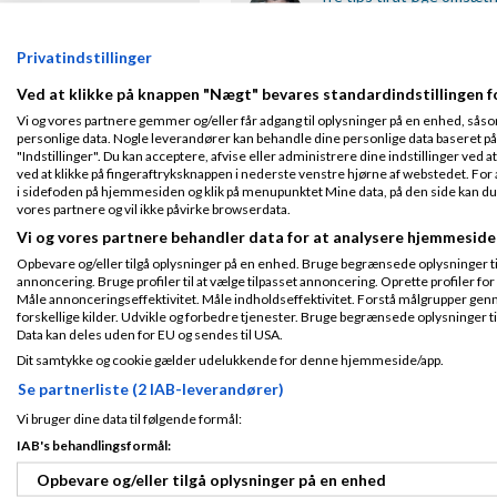
af
Leon Birdi
7 kommen
Privatindstillinger
Frækhed betaler sig - tro 
Ved at klikke på knappen "Nægt" bevares standardindstillingen f
af
Rolf Høegh - Resultatskabe
Vi og vores partnere gemmer og/eller får adgang til oplysninger på en enhed, såso
personlige data. Nogle leverandører kan behandle dine personlige data baseret på 
"Indstillinger". Du kan acceptere, afvise eller administrere dine indstillinger ved at
Konkrete tips: Sådan når 
ved at klikke på fingeraftryksknappen i nederste venstre hjørne af webstedet. For at
i sidefoden på hjemmesiden og klik på menupunktet Mine data, på den side kan du træ
af
Leon Birdi
4 kommen
vores partnere og vil ikke påvirke browserdata.
Vi og vores partnere behandler data for at analysere hjemmeside
10 salgstips- & kommunik
Opbevare og/eller tilgå oplysninger på en enhed. Bruge begrænsede oplysninger til 
af
Kim Kampp
6 komme
annoncering. Bruge profiler til at vælge tilpasset annoncering. Oprette profiler for a
Måle annonceringseffektivitet. Måle indholdseffektivitet. Forstå målgrupper genn
forskellige kilder. Udvikle og forbedre tjenester. Bruge begrænsede oplysninger ti
Q3 og Q4: Here we come! 
Data kan deles uden for EU og sendes til USA.
af
Leon Birdi
5 kommen
Dit samtykke og cookie gælder udelukkende for denne hjemmeside/app.
Se partnerliste (2 IAB-leverandører)
Det er ikke altid resultate
Vi bruger dine data til følgende formål:
af
Leon Birdi
0 kommen
IAB's behandlingsformål:
Opbevare og/eller tilgå oplysninger på en enhed
Salg - øh... kan jeg tillade m