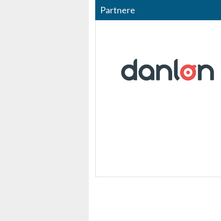
Partnere
Bruge præcise geografiske placeringsoplysninger
Identificere enheder baseret på aktivt anmodede oplysninger
Ikke-IAB-behandlingsformål:
Nødvendig
Ydeevne
Funktionel
Annoncering / marketing