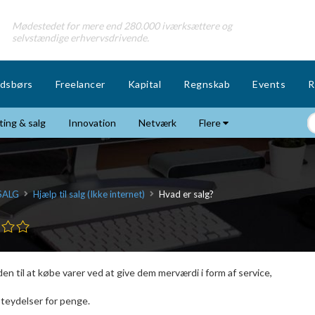
Mødestedet for mere end 280.000 iværksættere og
selvstændige erhvervsdrivende.
dsbørs
Freelancer
Kapital
Regnskab
Events
R
ing & salg
Innovation
Netværk
Flere
SALG
Hjælp til salg (Ikke internet)
Hvad er salg?
n til at købe varer ved at give dem merværdi i form af service,
esteydelser for penge.