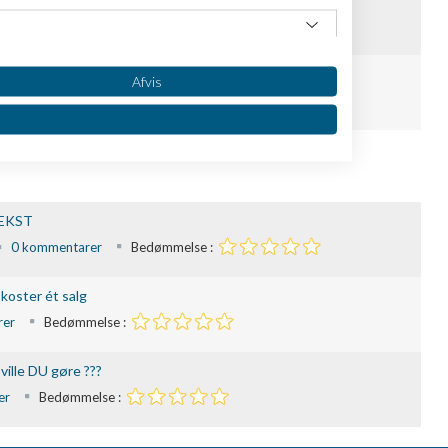
13 kommentarer
Bedømmelse :
menter der booster dit salg.
Afvis
tarer
Bedømmelse :
VÆKST
0 kommentarer
Bedømmelse :
koster ét salg
oplysninger fra forskellige
rer
Bedømmelse :
ville DU gøre ???
er
Bedømmelse :