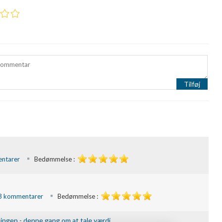
Tilføj
ntarer
Bedømmelse :
3 kommentarer
Bedømmelse :
ningen - denne gang om at tale værdi.