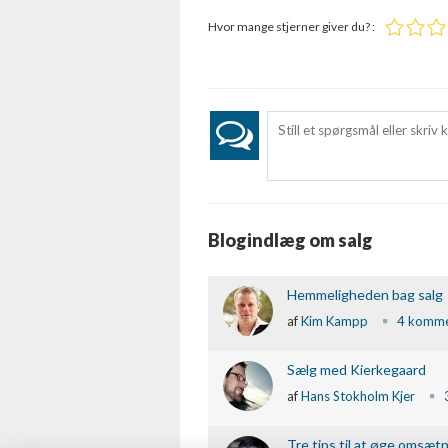
Hvor mange stjerner giver du? :
Blogindlæg om salg
Hemmeligheden bag salg
af
Kim Kampp
4 komme
Sælg med Kierkegaard
af
Hans Stokholm Kjer
Tre tips til at øge omsæt