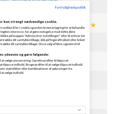
tarer
Bedømmelse :
Fortrolighedspolitik
mig
or kun strengt nødvendige cookie.
r.dk
20 kommentarer
Bedømmelse :
m unikke ID'er i cookie og anden browserlagring for at behandle
legitim interesse, for at gøre indsigelse mod dette åbne
 klikke på knappen "Administrer indstillinger" eller til enhver tid
sælgeren sit salgsmål næste år.
 trække dit samtykke tilbage, klik på fingeraftrykket eller linket
kke dit samtykke tilbage. Disse valg vil blive signaleret til
tarer
Bedømmelse :
ns ydeevne og gøre følgende:
ationstips
at vælge annoncering. Oprette profiler til tilpasset
ntarer
Bedømmelse :
t tilpasse indhold. Bruge profiler til at vælge tilpasset indhold.
em statistikker eller kombinationer af oplysninger fra
l at vælge indhold.
Men er vi klar?
tarer
Bedømmelse :
t der tæller - sådan styrer du dine sælgere optimalt.
tarer
Bedømmelse :
ig... at sælge...?