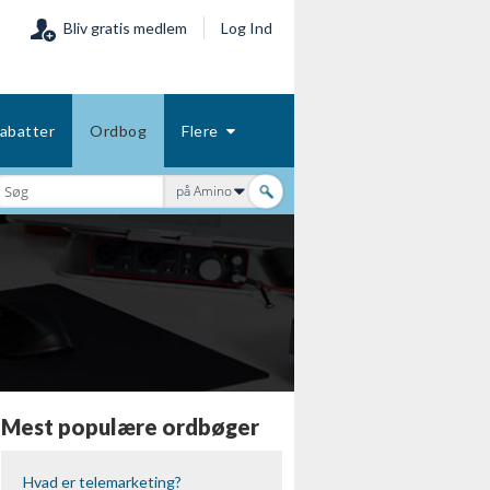
Bliv gratis medlem
Log Ind
abatter
Ordbog
Flere
på Amino
Mest populære ordbøger
Hvad er telemarketing?