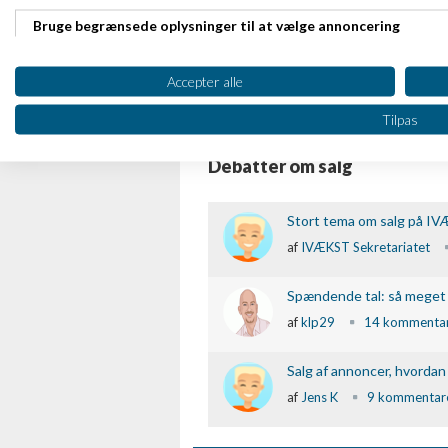
Bruge begrænsede oplysninger til at vælge annoncering
af
Hans Stokholm Kjer
Oprette profiler til tilpasset annoncering
Skub til kulturen. Tre ele
Accepter alle
af
Leon Birdi
2 kommen
Bruge profiler til at vælge tilpasset annoncering
Tilpas
Oprette profiler for at tilpasse indhold
Debatter om salg
Bruge profiler til at vælge tilpasset indhold
Stort tema om salg på I
Måle annonceringseffektivitet
af
IVÆKST Sekretariatet
Måle indholdseffektivitet
Spændende tal: så meget 
Forstå målgrupper gennem statistikker eller kombinationer af 
af
klp29
14 kommenta
kilder
Udvikle og forbedre tjenester
Salg af annoncer, hvordan 
af
Jens K
9 kommentar
Bruge begrænsede oplysninger til at vælge indhold
IAB Special Features: